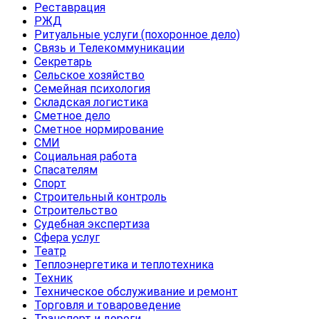
Реставрация
РЖД
Ритуальные услуги (похоронное дело)
Связь и Телекоммуникации
Секретарь
Сельское хозяйство
Семейная психология
Складская логистика
Сметное дело
Сметное нормирование
СМИ
Социальная работа
Спасателям
Спорт
Строительный контроль
Строительство
Судебная экспертиза
Сфера услуг
Театр
Теплоэнергетика и теплотехника
Техник
Техническое обслуживание и ремонт
Торговля и товароведение
Транспорт и дороги