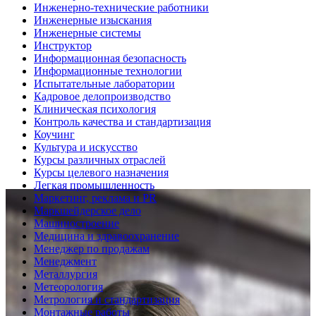
Инженерно-технические работники
Инженерные изыскания
Инженерные системы
Инструктор
Информационная безопасность
Информационные технологии
Испытательные лаборатории
Кадровое делопроизводство
Клиническая психология
Контроль качества и стандартизация
Коучинг
Культура и искусство
Курсы различных отраслей
Курсы целевого назначения
Легкая промышленность
Маркетинг, реклама и PR
Маркшейдерское дело
Машиностроение
Медицина и здравоохранение
Менеджер по продажам
Менеджмент
Металлургия
Метеорология
Метрология и стандартизация
Монтажные работы