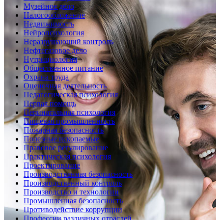
Музейное дело
Налогообложение
Недвижимость
Нейропсихология
Неразрушающий контроль
Нефтегазовое дело
Нутрициология
Общественное питание
Охрана труда
Оценочная деятельность
Педагогическая психология
Первая помощь
Перинатальная психология
Пищевая промышленность
Пожарная безопасность
Полезные ископаемые
Правовое регулирование
Практическая психология
Проектирование
Производственная безопасность
Производственный контроль
Производство и технологии
Промышленная безопасность
Противодействие коррупции
Профессии различных отраслей