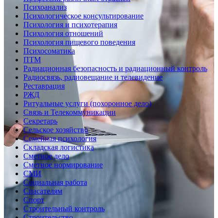
Психоанализ
Психологическое консультирование
Психология и психотерапия
Психология отношений
Психология пищевого поведения
Психосоматика
ПТМ
Радиационная безопасность и радиационный контроль
Радиосвязь, радиовещание и телевидение
Реставрация
РЖД
Ритуальные услуги (похоронное дело)
Связь и Телекоммуникации
Секретарь
Сельское хозяйство
Семейная психология
Складская логистика
Сметное дело
Сметное нормирование
СМИ
Социальная работа
Спасателям
Спорт
Строительный контроль
Строительство