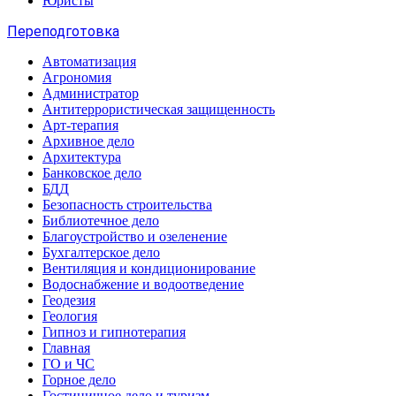
Юристы
Переподготовка
Автоматизация
Агрономия
Администратор
Антитеррористическая защищенность
Арт-терапия
Архивное дело
Архитектура
Банковское дело
БДД
Безопасность строительства
Библиотечное дело
Благоустройство и озеленение
Бухгалтерское дело
Вентиляция и кондиционирование
Водоснабжение и водоотведение
Геодезия
Геология
Гипноз и гипнотерапия
Главная
ГО и ЧС
Горное дело
Гостиничное дело и туризм