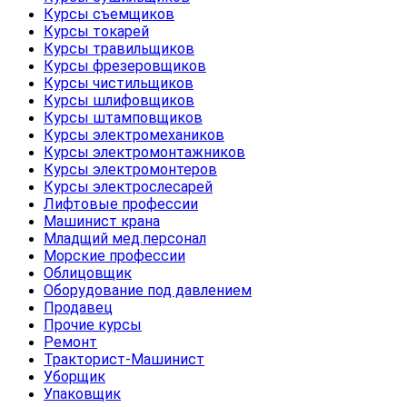
Курсы съемщиков
Курсы токарей
Курсы травильщиков
Курсы фрезеровщиков
Курсы чистильщиков
Курсы шлифовщиков
Курсы штамповщиков
Курсы электромехаников
Курсы электромонтажников
Курсы электромонтеров
Курсы электрослесарей
Лифтовые профессии
Машинист крана
Младщий мед.персонал
Морские профессии
Облицовщик
Оборудование под давлением
Продавец
Прочие курсы
Ремонт
Тракторист-Машинист
Уборщик
Упаковщик