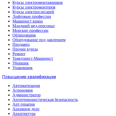
Курсы электромонтажников
Курсы электромонтеров
Курсы электрослесарей
Лифтовые профессии
Машинист крана
Младщий мед.персонал
Морские профессии
Облицовщик
Оборудование под давлением
Продавец
Прочие курсы
Ремонт
Тракторист-Машинист
Уборщик
Упаковщик
Повышение квалификации
Автоматизация
Агрономия
Администратор
Антитеррористическая безопасность
Арт-терапия
Архивное дело
Архитектура