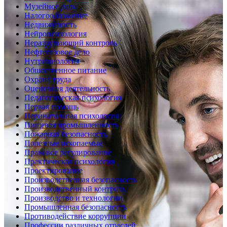
Музейное дело
Налогообложение
Недвижимость
Нейропсихология
Неразрушающий контроль
Нефтегазовое дело
Нутрициология
Общественное питание
Охрана труда
Оценочная деятельность
Педагогическая психология
Первая помощь
Перинатальная психология
Пищевая промышленность
Пожарная безопасность
Полезные ископаемые
Правовое регулирование
Практическая психология
Проектирование
Производственная безопасность
Производственный контроль
Производство и технологии
Промышленная безопасность
Противодействие коррупции
Профессии различных отраслей