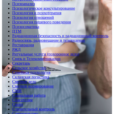
Психоанализ
Психологическое консультирование
Психология и психотерапия
Психология отношений
Психология пищевого поведения
Психосоматика
ПТМ
Радиационная безопасность и радиационный контроль
Радиосвязь, радиовещание и телевидение
Реставрация
РЖД
Ритуальные услуги (похоронное дело)
Связь и Телекоммуникации
Секретарь
Сельское хозяйство
Семейная психология
Складская логистика
Сметное дело
Сметное нормирование
СМИ
Социальная работа
Спасателям
Спорт
Строительный контроль
Строительство