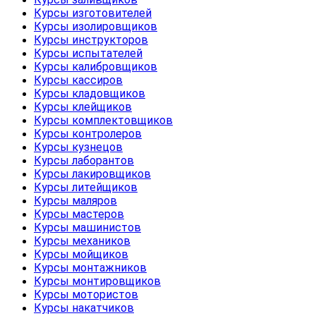
Курсы изготовителей
Курсы изолировщиков
Курсы инструкторов
Курсы испытателей
Курсы калибровщиков
Курсы кассиров
Курсы кладовщиков
Курсы клейщиков
Курсы комплектовщиков
Курсы контролеров
Курсы кузнецов
Курсы лаборантов
Курсы лакировщиков
Курсы литейщиков
Курсы маляров
Курсы мастеров
Курсы машинистов
Курсы механиков
Курсы мойщиков
Курсы монтажников
Курсы монтировщиков
Курсы мотористов
Курсы накатчиков