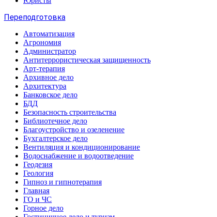
Юристы
Переподготовка
Автоматизация
Агрономия
Администратор
Антитеррористическая защищенность
Арт-терапия
Архивное дело
Архитектура
Банковское дело
БДД
Безопасность строительства
Библиотечное дело
Благоустройство и озеленение
Бухгалтерское дело
Вентиляция и кондиционирование
Водоснабжение и водоотведение
Геодезия
Геология
Гипноз и гипнотерапия
Главная
ГО и ЧС
Горное дело
Гостиничное дело и туризм