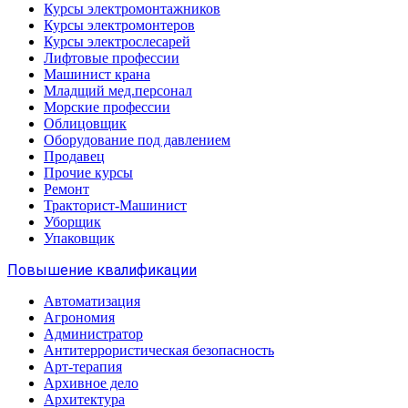
Курсы электромонтажников
Курсы электромонтеров
Курсы электрослесарей
Лифтовые профессии
Машинист крана
Младщий мед.персонал
Морские профессии
Облицовщик
Оборудование под давлением
Продавец
Прочие курсы
Ремонт
Тракторист-Машинист
Уборщик
Упаковщик
Повышение квалификации
Автоматизация
Агрономия
Администратор
Антитеррористическая безопасность
Арт-терапия
Архивное дело
Архитектура