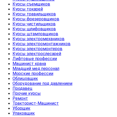
Курсы съемщиков
Курсы токарей
Курсы травильщиков
Курсы фрезеровщиков
Курсы чистильщиков
Курсы шлифовщиков
Курсы штамповщиков
Курсы электромехаников
Курсы электромонтажников
Курсы электромонтеров
Курсы электрослесарей
Лифтовые профессии
Машинист крана
Младщий мед.персонал
Морские профессии
Облицовщик
Оборудование под давлением
Продавец
Прочие курсы
Ремонт
Тракторист-Машинист
Уборщик
Упаковщик