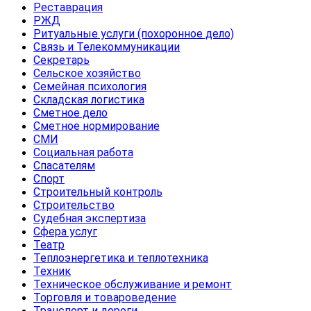
Реставрация
РЖД
Ритуальные услуги (похоронное дело)
Связь и Телекоммуникации
Секретарь
Сельское хозяйство
Семейная психология
Складская логистика
Сметное дело
Сметное нормирование
СМИ
Социальная работа
Спасателям
Спорт
Строительный контроль
Строительство
Судебная экспертиза
Сфера услуг
Театр
Теплоэнергетика и теплотехника
Техник
Техническое обслуживание и ремонт
Торговля и товароведение
Транспорт и дороги