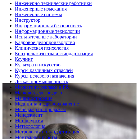
Инженерно-технические работники
Инженерные изыскания
Инженерные системы
Инструктор
Информационная безопасность
Информационные технологии
Испытательные лаборатории
Кадровое делопроизводство
Клиническая психология
Контроль качества и стандартизация
Коучинг
Культура и искусство
Курсы различных отраслей
Курсы целевого назначения
Легкая промышленность
Маркетинг, реклама и PR
Маркшейдерское дело
Машиностроение
Медицина и здравоохранение
Менеджер по продажам
Менеджмент
Металлургия
Метеорология
Метрология и стандартизация
Монтажные работы