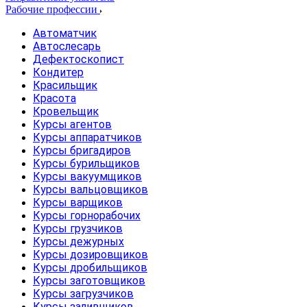
Рабочие профессии
Автоматчик
Автослесарь
Дефектоскопист
Кондитер
Красильщик
Красота
Кровельщик
Курсы агентов
Курсы аппаратчиков
Курсы бригадиров
Курсы бурильщиков
Курсы вакуумщиков
Курсы вальцовщиков
Курсы варщиков
Курсы горнорабочих
Курсы грузчиков
Курсы дежурных
Курсы дозировщиков
Курсы дробильщиков
Курсы заготовщиков
Курсы загрузчиков
Курсы заливщиков