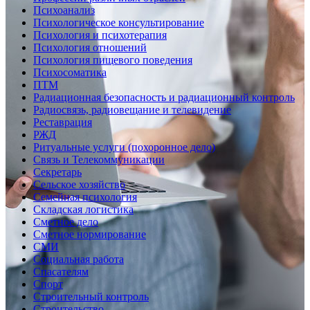
Психоанализ
Психологическое консультирование
Психология и психотерапия
Психология отношений
Психология пищевого поведения
Психосоматика
ПТМ
Радиационная безопасность и радиационный контроль
Радиосвязь, радиовещание и телевидение
Реставрация
РЖД
Ритуальные услуги (похоронное дело)
Связь и Телекоммуникации
Секретарь
Сельское хозяйство
Семейная психология
Складская логистика
Сметное дело
Сметное нормирование
СМИ
Социальная работа
Спасателям
Спорт
Строительный контроль
Строительство