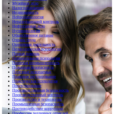
Музейное дело
Налогообложение
Недвижимость
Нейропсихология
Неразрушающий контроль
Нефтегазовое дело
Нутрициология
Общественное питание
Охрана труда
Оценочная деятельность
Педагогическая психология
Первая помощь
Перинатальная психология
Пищевая промышленность
Пожарная безопасность
Полезные ископаемые
Правовое регулирование
Практическая психология
Проектирование
Производственная безопасность
Производственный контроль
Производство и технологии
Промышленная безопасность
Противодействие коррупции
Профессии различных отраслей