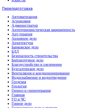
Юристы
Переподготовка
Автоматизация
Агрономия
Администратор
Антитеррористическая защищенность
Арт-терапия
Архивное дело
Архитектура
Банковское дело
БДД
Безопасность строительства
Библиотечное дело
Благоустройство и озеленение
Бухгалтерское дело
Вентиляция и кондиционирование
Водоснабжение и водоотведение
Геодезия
Геология
Гипноз и гипнотерапия
Главная
ГО и ЧС
Горное дело
Гостиничное дело и туризм