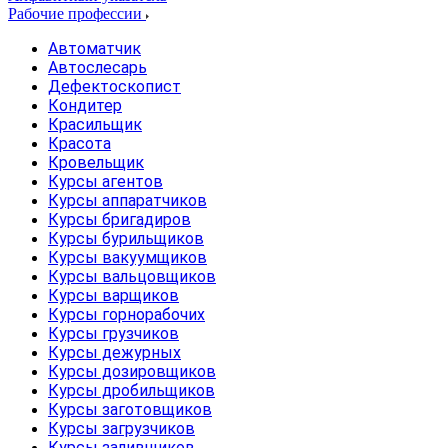
Рабочие профессии
Автоматчик
Автослесарь
Дефектоскопист
Кондитер
Красильщик
Красота
Кровельщик
Курсы агентов
Курсы аппаратчиков
Курсы бригадиров
Курсы бурильщиков
Курсы вакуумщиков
Курсы вальцовщиков
Курсы варщиков
Курсы горнорабочих
Курсы грузчиков
Курсы дежурных
Курсы дозировщиков
Курсы дробильщиков
Курсы заготовщиков
Курсы загрузчиков
Курсы заливщиков