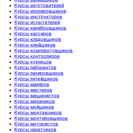
Курсы изготовителей
Курсы изолировщиков
Курсы инструкторов
Курсы испытателей
Курсы калибровщиков
Курсы кассиров
Курсы кладовщиков
Курсы клейщиков
Курсы комплектовщиков
Курсы контролеров
Курсы кузнецов
Курсы лаборантов
Курсы лакировщиков
Курсы литейщиков
Курсы маляров
Курсы мастеров
Курсы машинистов
Курсы механиков
Курсы мойщиков
Курсы монтажников
Курсы монтировщиков
Курсы мотористов
Курсы накатчиков