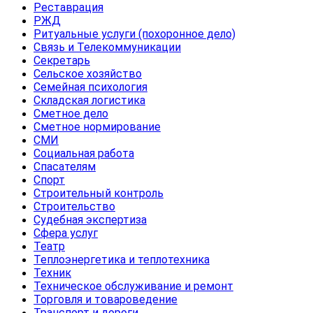
Реставрация
РЖД
Ритуальные услуги (похоронное дело)
Связь и Телекоммуникации
Секретарь
Сельское хозяйство
Семейная психология
Складская логистика
Сметное дело
Сметное нормирование
СМИ
Социальная работа
Спасателям
Спорт
Строительный контроль
Строительство
Судебная экспертиза
Сфера услуг
Театр
Теплоэнергетика и теплотехника
Техник
Техническое обслуживание и ремонт
Торговля и товароведение
Транспорт и дороги