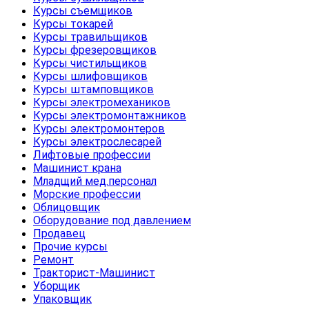
Курсы съемщиков
Курсы токарей
Курсы травильщиков
Курсы фрезеровщиков
Курсы чистильщиков
Курсы шлифовщиков
Курсы штамповщиков
Курсы электромехаников
Курсы электромонтажников
Курсы электромонтеров
Курсы электрослесарей
Лифтовые профессии
Машинист крана
Младщий мед.персонал
Морские профессии
Облицовщик
Оборудование под давлением
Продавец
Прочие курсы
Ремонт
Тракторист-Машинист
Уборщик
Упаковщик