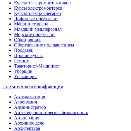
Курсы электромонтажников
Курсы электромонтеров
Курсы электрослесарей
Лифтовые профессии
Машинист крана
Младщий мед.персонал
Морские профессии
Облицовщик
Оборудование под давлением
Продавец
Прочие курсы
Ремонт
Тракторист-Машинист
Уборщик
Упаковщик
Повышение квалификации
Автоматизация
Агрономия
Администратор
Антитеррористическая безопасность
Арт-терапия
Архивное дело
Архитектура