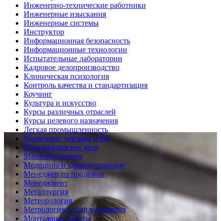
Инженерно-технические работники
Инженерные изыскания
Инженерные системы
Инструктор
Информационная безопасность
Информационные технологии
Испытательные лаборатории
Кадровое делопроизводство
Клиническая психология
Контроль качества и стандартизация
Коучинг
Культура и искусство
Курсы различных отраслей
Курсы целевого назначения
Легкая промышленность
Маркетинг, реклама и PR
Маркшейдерское дело
Машиностроение
Медицина и здравоохранение
Менеджер по продажам
Менеджмент
Металлургия
Метеорология
Метрология и стандартизация
Монтажные работы