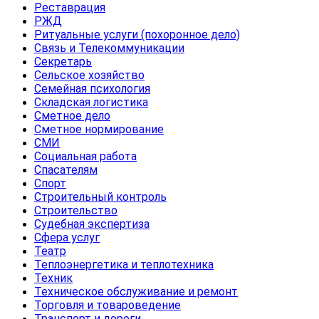
Реставрация
РЖД
Ритуальные услуги (похоронное дело)
Связь и Телекоммуникации
Секретарь
Сельское хозяйство
Семейная психология
Складская логистика
Сметное дело
Сметное нормирование
СМИ
Социальная работа
Спасателям
Спорт
Строительный контроль
Строительство
Судебная экспертиза
Сфера услуг
Театр
Теплоэнергетика и теплотехника
Техник
Техническое обслуживание и ремонт
Торговля и товароведение
Транспорт и дороги