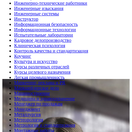
Инженерно-технические работники
Инженерные изыскания
Инженерные системы
Инструктор
Информационная безопасность
Информационные технологии
Испытательные лаборатории
Кадровое делопроизводство
Клиническая психология
Контроль качества и стандартизация
Коучинг
Культура и искусство
Курсы различных отраслей
Курсы целевого назначения
Легкая промышленность
Маркетинг, реклама и PR
Маркшейдерское дело
Машиностроение
Медицина и здравоохранение
Менеджер по продажам
Менеджмент
Металлургия
Метеорология
Метрология и стандартизация
Монтажные работы