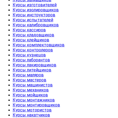
Курсы изготовителей
Курсы изолировщиков
Курсы инструкторов
Курсы испытателей
Курсы калибровщиков
Курсы кассиров
Курсы кладовщиков
Курсы клейщиков
Курсы комплектовщиков
Курсы контролеров
Курсы кузнецов
Курсы лаборантов
Курсы лакировщиков
Курсы литейщиков
Курсы маляров
Курсы мастеров
Курсы машинистов
Курсы механиков
Курсы мойщиков
Курсы монтажников
Курсы монтировщиков
Курсы мотористов
Курсы накатчиков