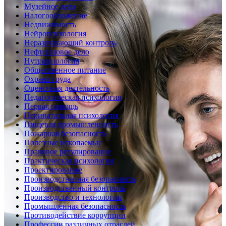
Музейное дело
Налогообложение
Недвижимость
Нейропсихология
Неразрушающий контроль
Нефтегазовое дело
Нутрициология
Общественное питание
Охрана труда
Оценочная деятельность
Педагогическая психология
Первая помощь
Перинатальная психология
Пищевая промышленность
Пожарная безопасность
Полезные ископаемые
Правовое регулирование
Практическая психология
Проектирование
Производственная безопасность
Производственный контроль
Производство и технологии
Промышленная безопасность
Противодействие коррупции
Профессии различных отраслей