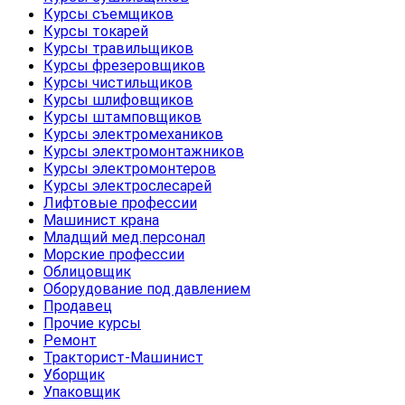
Курсы съемщиков
Курсы токарей
Курсы травильщиков
Курсы фрезеровщиков
Курсы чистильщиков
Курсы шлифовщиков
Курсы штамповщиков
Курсы электромехаников
Курсы электромонтажников
Курсы электромонтеров
Курсы электрослесарей
Лифтовые профессии
Машинист крана
Младщий мед.персонал
Морские профессии
Облицовщик
Оборудование под давлением
Продавец
Прочие курсы
Ремонт
Тракторист-Машинист
Уборщик
Упаковщик