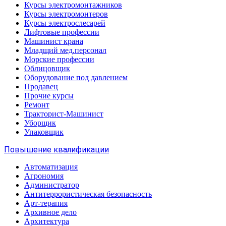
Курсы электромонтажников
Курсы электромонтеров
Курсы электрослесарей
Лифтовые профессии
Машинист крана
Младщий мед.персонал
Морские профессии
Облицовщик
Оборудование под давлением
Продавец
Прочие курсы
Ремонт
Тракторист-Машинист
Уборщик
Упаковщик
Повышение квалификации
Автоматизация
Агрономия
Администратор
Антитеррористическая безопасность
Арт-терапия
Архивное дело
Архитектура