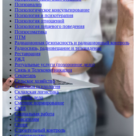
Психоанализ
Психологическое консультирование
Психология и психотерапия
Психология отношений
Психология пищевого поведения
Психосоматика
ПТМ
Радиационная безопасность и радиационный контроль
Радиосвязь, радиовещание и телевидение
Реставрация
РЖД
Ритуальные услуги (похоронное дело)
Связь и Телекоммуникации
Секретарь
Сельское хозяйство
Семейная психология
Складская логистика
Сметное дело
Сметное нормирование
СМИ
Социальная работа
Спасателям
Спорт
Строительный контроль
Строительство