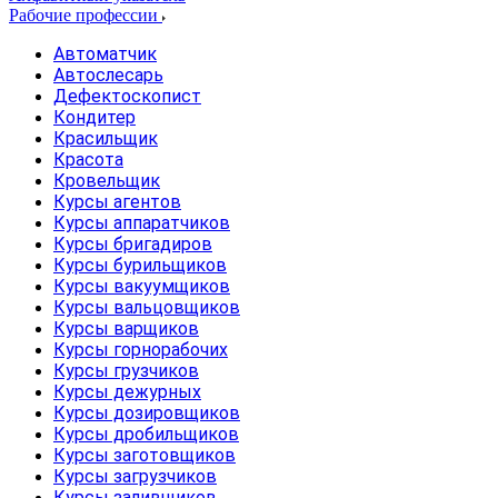
Рабочие профессии
Автоматчик
Автослесарь
Дефектоскопист
Кондитер
Красильщик
Красота
Кровельщик
Курсы агентов
Курсы аппаратчиков
Курсы бригадиров
Курсы бурильщиков
Курсы вакуумщиков
Курсы вальцовщиков
Курсы варщиков
Курсы горнорабочих
Курсы грузчиков
Курсы дежурных
Курсы дозировщиков
Курсы дробильщиков
Курсы заготовщиков
Курсы загрузчиков
Курсы заливщиков