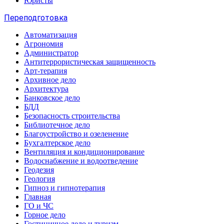
Юристы
Переподготовка
Автоматизация
Агрономия
Администратор
Антитеррористическая защищенность
Арт-терапия
Архивное дело
Архитектура
Банковское дело
БДД
Безопасность строительства
Библиотечное дело
Благоустройство и озеленение
Бухгалтерское дело
Вентиляция и кондиционирование
Водоснабжение и водоотведение
Геодезия
Геология
Гипноз и гипнотерапия
Главная
ГО и ЧС
Горное дело
Гостиничное дело и туризм