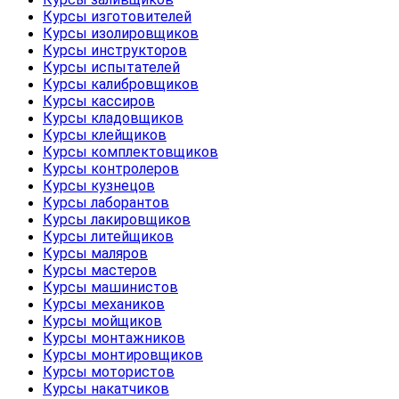
Курсы изготовителей
Курсы изолировщиков
Курсы инструкторов
Курсы испытателей
Курсы калибровщиков
Курсы кассиров
Курсы кладовщиков
Курсы клейщиков
Курсы комплектовщиков
Курсы контролеров
Курсы кузнецов
Курсы лаборантов
Курсы лакировщиков
Курсы литейщиков
Курсы маляров
Курсы мастеров
Курсы машинистов
Курсы механиков
Курсы мойщиков
Курсы монтажников
Курсы монтировщиков
Курсы мотористов
Курсы накатчиков