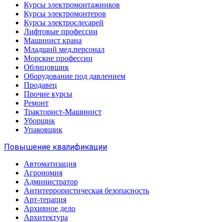
Курсы электромонтажников
Курсы электромонтеров
Курсы электрослесарей
Лифтовые профессии
Машинист крана
Младщий мед.персонал
Морские профессии
Облицовщик
Оборудование под давлением
Продавец
Прочие курсы
Ремонт
Тракторист-Машинист
Уборщик
Упаковщик
Повышение квалификации
Автоматизация
Агрономия
Администратор
Антитеррористическая безопасность
Арт-терапия
Архивное дело
Архитектура