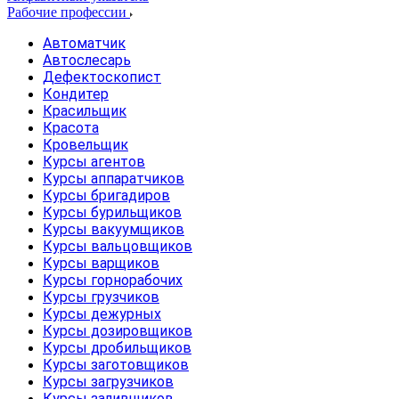
Рабочие профессии
Автоматчик
Автослесарь
Дефектоскопист
Кондитер
Красильщик
Красота
Кровельщик
Курсы агентов
Курсы аппаратчиков
Курсы бригадиров
Курсы бурильщиков
Курсы вакуумщиков
Курсы вальцовщиков
Курсы варщиков
Курсы горнорабочих
Курсы грузчиков
Курсы дежурных
Курсы дозировщиков
Курсы дробильщиков
Курсы заготовщиков
Курсы загрузчиков
Курсы заливщиков