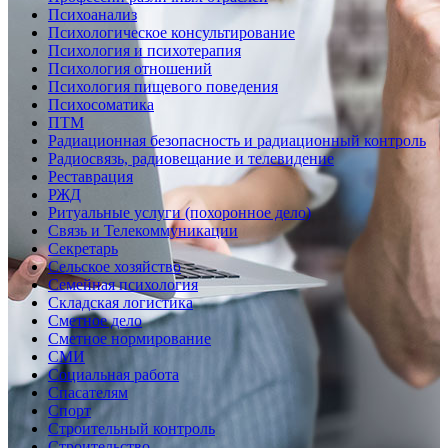
Психоанализ
Психологическое консультирование
Психология и психотерапия
Психология отношений
Психология пищевого поведения
Психосоматика
ПТМ
Радиационная безопасность и радиационный контроль
Радиосвязь, радиовещание и телевидение
Реставрация
РЖД
Ритуальные услуги (похоронное дело)
Связь и Телекоммуникации
Секретарь
Сельское хозяйство
Семейная психология
Складская логистика
Сметное дело
Сметное нормирование
СМИ
Социальная работа
Спасателям
Спорт
Строительный контроль
Строительство