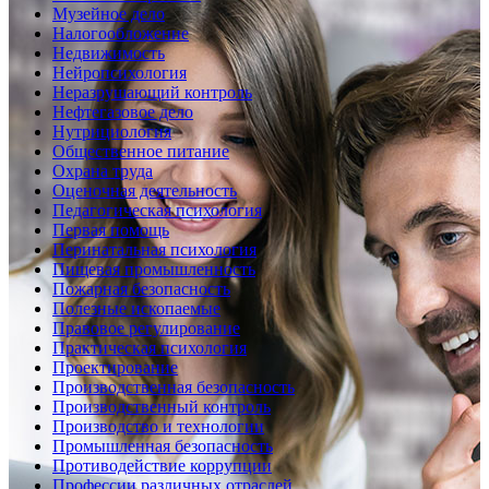
Музейное дело
Налогообложение
Недвижимость
Нейропсихология
Неразрушающий контроль
Нефтегазовое дело
Нутрициология
Общественное питание
Охрана труда
Оценочная деятельность
Педагогическая психология
Первая помощь
Перинатальная психология
Пищевая промышленность
Пожарная безопасность
Полезные ископаемые
Правовое регулирование
Практическая психология
Проектирование
Производственная безопасность
Производственный контроль
Производство и технологии
Промышленная безопасность
Противодействие коррупции
Профессии различных отраслей