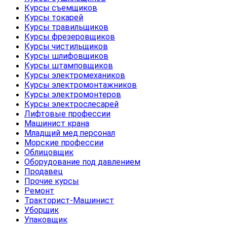
Курсы съемщиков
Курсы токарей
Курсы травильщиков
Курсы фрезеровщиков
Курсы чистильщиков
Курсы шлифовщиков
Курсы штамповщиков
Курсы электромехаников
Курсы электромонтажников
Курсы электромонтеров
Курсы электрослесарей
Лифтовые профессии
Машинист крана
Младщий мед.персонал
Морские профессии
Облицовщик
Оборудование под давлением
Продавец
Прочие курсы
Ремонт
Тракторист-Машинист
Уборщик
Упаковщик