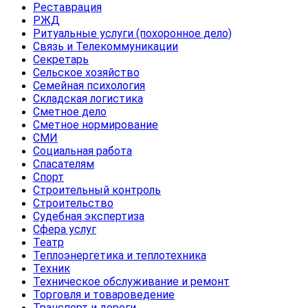
Реставрация
РЖД
Ритуальные услуги (похоронное дело)
Связь и Телекоммуникации
Секретарь
Сельское хозяйство
Семейная психология
Складская логистика
Сметное дело
Сметное нормирование
СМИ
Социальная работа
Спасателям
Спорт
Строительный контроль
Строительство
Судебная экспертиза
Сфера услуг
Театр
Теплоэнергетика и теплотехника
Техник
Техническое обслуживание и ремонт
Торговля и товароведение
Транспорт и дороги