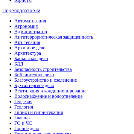
Юристы
Переподготовка
Автоматизация
Агрономия
Администратор
Антитеррористическая защищенность
Арт-терапия
Архивное дело
Архитектура
Банковское дело
БДД
Безопасность строительства
Библиотечное дело
Благоустройство и озеленение
Бухгалтерское дело
Вентиляция и кондиционирование
Водоснабжение и водоотведение
Геодезия
Геология
Гипноз и гипнотерапия
Главная
ГО и ЧС
Горное дело
Гостиничное дело и туризм