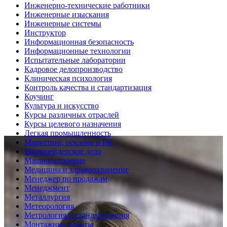
Инженерно-технические работники
Инженерные изыскания
Инженерные системы
Инструктор
Информационная безопасность
Информационные технологии
Испытательные лаборатории
Кадровое делопроизводство
Клиническая психология
Контроль качества и стандартизация
Коучинг
Культура и искусство
Курсы различных отраслей
Курсы целевого назначения
Легкая промышленность
Маркетинг, реклама и PR
Маркшейдерское дело
Машиностроение
Медицина и здравоохранение
Менеджер по продажам
Менеджмент
Металлургия
Метеорология
Метрология и стандартизация
Монтажные работы