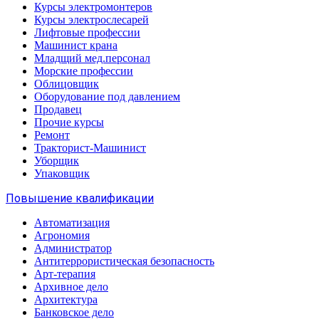
Курсы электромонтеров
Курсы электрослесарей
Лифтовые профессии
Машинист крана
Младщий мед.персонал
Морские профессии
Облицовщик
Оборудование под давлением
Продавец
Прочие курсы
Ремонт
Тракторист-Машинист
Уборщик
Упаковщик
Повышение квалификации
Автоматизация
Агрономия
Администратор
Антитеррористическая безопасность
Арт-терапия
Архивное дело
Архитектура
Банковское дело