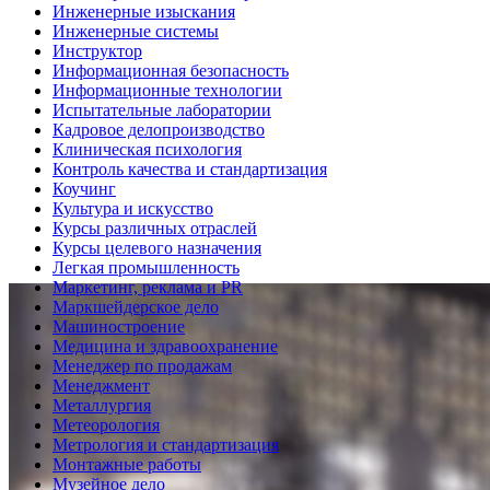
Инженерные изыскания
Инженерные системы
Инструктор
Информационная безопасность
Информационные технологии
Испытательные лаборатории
Кадровое делопроизводство
Клиническая психология
Контроль качества и стандартизация
Коучинг
Культура и искусство
Курсы различных отраслей
Курсы целевого назначения
Легкая промышленность
Маркетинг, реклама и PR
Маркшейдерское дело
Машиностроение
Медицина и здравоохранение
Менеджер по продажам
Менеджмент
Металлургия
Метеорология
Метрология и стандартизация
Монтажные работы
Музейное дело