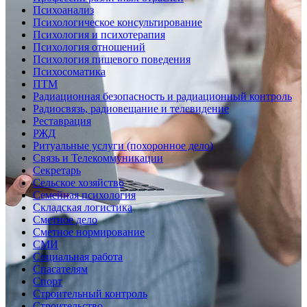
Психоанализ
Психологическое консультирование
Психология и психотерапия
Психология отношений
Психология пищевого поведения
Психосоматика
ПТМ
Радиационная безопасность и радиационный контроль
Радиосвязь, радиовещание и телевидение
Реставрация
РЖД
Ритуальные услуги (похоронное дело)
Связь и Телекоммуникации
Секретарь
Сельское хозяйство
Семейная психология
Складская логистика
Сметное дело
Сметное нормирование
СМИ
Социальная работа
Спасателям
Спорт
Строительный контроль
Строительство