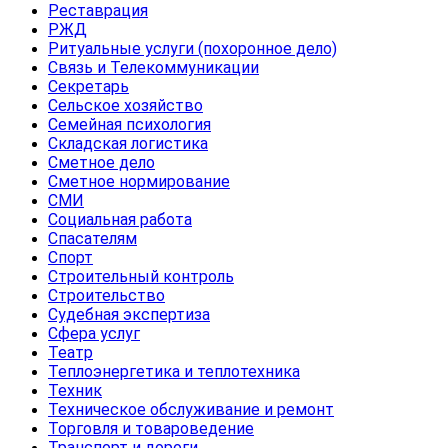
Реставрация
РЖД
Ритуальные услуги (похоронное дело)
Связь и Телекоммуникации
Секретарь
Сельское хозяйство
Семейная психология
Складская логистика
Сметное дело
Сметное нормирование
СМИ
Социальная работа
Спасателям
Спорт
Строительный контроль
Строительство
Судебная экспертиза
Сфера услуг
Театр
Теплоэнергетика и теплотехника
Техник
Техническое обслуживание и ремонт
Торговля и товароведение
Транспорт и дороги