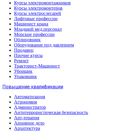
Курсы электромонтажников
Курсы электромонтеров
Курсы электрослесарей
Лифтовые профессии
Машинист крана
Младщий мед.персонал
Морские профессии
Облицовщик
Оборудование под давлением
Продавец
Прочие курсы
Ремонт
Тракторист-Машинист
Уборщик
Упаковщик
Повышение квалификации
Автоматизация
Агрономия
Администратор
Антитеррористическая безопасность
Арт-терапия
Архивное дело
Архитектура