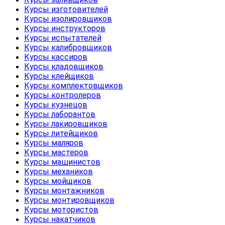
Курсы изготовителей
Курсы изолировщиков
Курсы инструкторов
Курсы испытателей
Курсы калибровщиков
Курсы кассиров
Курсы кладовщиков
Курсы клейщиков
Курсы комплектовщиков
Курсы контролеров
Курсы кузнецов
Курсы лаборантов
Курсы лакировщиков
Курсы литейщиков
Курсы маляров
Курсы мастеров
Курсы машинистов
Курсы механиков
Курсы мойщиков
Курсы монтажников
Курсы монтировщиков
Курсы мотористов
Курсы накатчиков