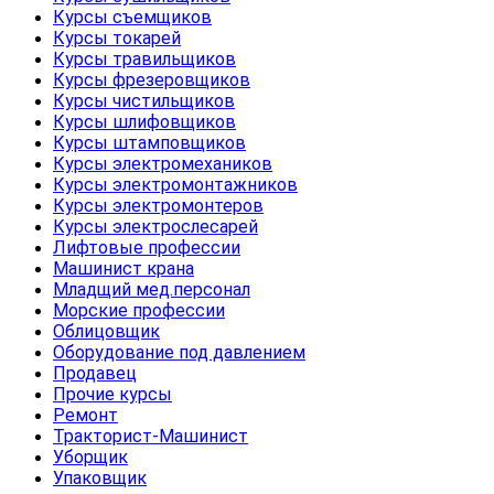
Курсы съемщиков
Курсы токарей
Курсы травильщиков
Курсы фрезеровщиков
Курсы чистильщиков
Курсы шлифовщиков
Курсы штамповщиков
Курсы электромехаников
Курсы электромонтажников
Курсы электромонтеров
Курсы электрослесарей
Лифтовые профессии
Машинист крана
Младщий мед.персонал
Морские профессии
Облицовщик
Оборудование под давлением
Продавец
Прочие курсы
Ремонт
Тракторист-Машинист
Уборщик
Упаковщик