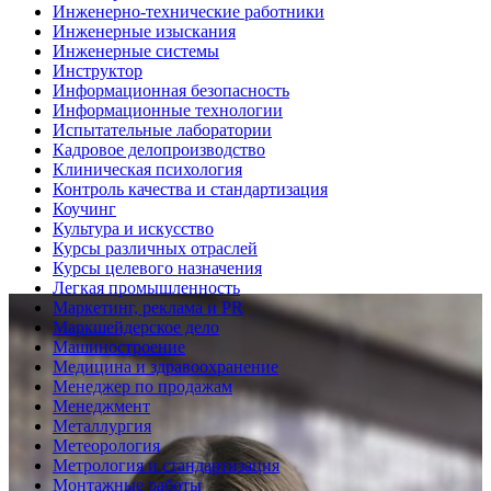
Инженерно-технические работники
Инженерные изыскания
Инженерные системы
Инструктор
Информационная безопасность
Информационные технологии
Испытательные лаборатории
Кадровое делопроизводство
Клиническая психология
Контроль качества и стандартизация
Коучинг
Культура и искусство
Курсы различных отраслей
Курсы целевого назначения
Легкая промышленность
Маркетинг, реклама и PR
Маркшейдерское дело
Машиностроение
Медицина и здравоохранение
Менеджер по продажам
Менеджмент
Металлургия
Метеорология
Метрология и стандартизация
Монтажные работы