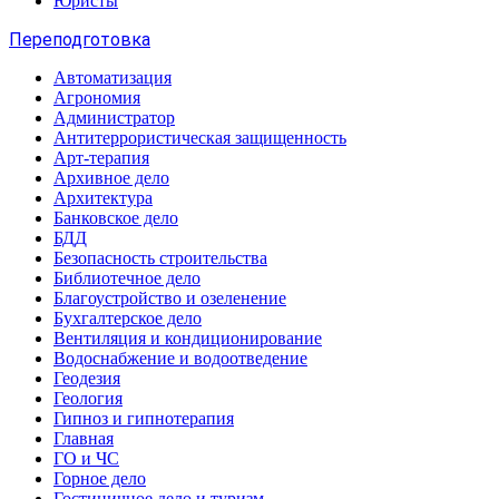
Юристы
Переподготовка
Автоматизация
Агрономия
Администратор
Антитеррористическая защищенность
Арт-терапия
Архивное дело
Архитектура
Банковское дело
БДД
Безопасность строительства
Библиотечное дело
Благоустройство и озеленение
Бухгалтерское дело
Вентиляция и кондиционирование
Водоснабжение и водоотведение
Геодезия
Геология
Гипноз и гипнотерапия
Главная
ГО и ЧС
Горное дело
Гостиничное дело и туризм