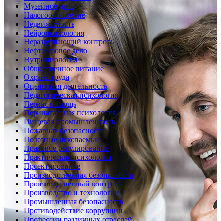
Музейное дело
Налогообложение
Недвижимость
Нейропсихология
Неразрушающий контроль
Нефтегазовое дело
Нутрициология
Общественное питание
Охрана труда
Оценочная деятельность
Педагогическая психология
Первая помощь
Перинатальная психология
Пищевая промышленность
Пожарная безопасность
Полезные ископаемые
Правовое регулирование
Практическая психология
Проектирование
Производственная безопасность
Производственный контроль
Производство и технологии
Промышленная безопасность
Противодействие коррупции
Профессии различных отраслей