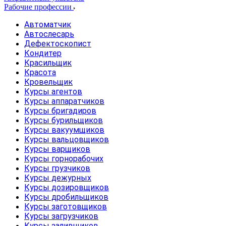
Рабочие профессии
Автоматчик
Автослесарь
Дефектоскопист
Кондитер
Красильщик
Красота
Кровельщик
Курсы агентов
Курсы аппаратчиков
Курсы бригадиров
Курсы бурильщиков
Курсы вакуумщиков
Курсы вальцовщиков
Курсы варщиков
Курсы горнорабочих
Курсы грузчиков
Курсы дежурных
Курсы дозировщиков
Курсы дробильщиков
Курсы заготовщиков
Курсы загрузчиков
Курсы заливщиков