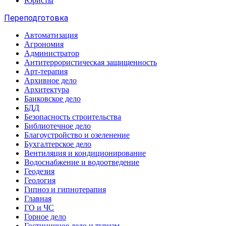
Юристы
Переподготовка
Автоматизация
Агрономия
Администратор
Антитеррористическая защищенность
Арт-терапия
Архивное дело
Архитектура
Банковское дело
БДД
Безопасность строительства
Библиотечное дело
Благоустройство и озеленение
Бухгалтерское дело
Вентиляция и кондиционирование
Водоснабжение и водоотведение
Геодезия
Геология
Гипноз и гипнотерапия
Главная
ГО и ЧС
Горное дело
Гостиничное дело и туризм