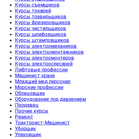
Курсы съемщиков
Курсы токарей
Курсы травильщиков
Курсы фрезеровщиков
Курсы чистильщиков
Курсы шлифовщиков
Курсы штамповщиков
Курсы электромехаников
Курсы электромонтажников
Курсы электромонтеров
Курсы электрослесарей
Лифтовые профессии
Машинист крана
Младщий мед.персонал
Морские профессии
Облицовщик
Оборудование под давлением
Продавец
Прочие курсы
Ремонт
Тракторист-Машинист
Уборщик
Упаковщик