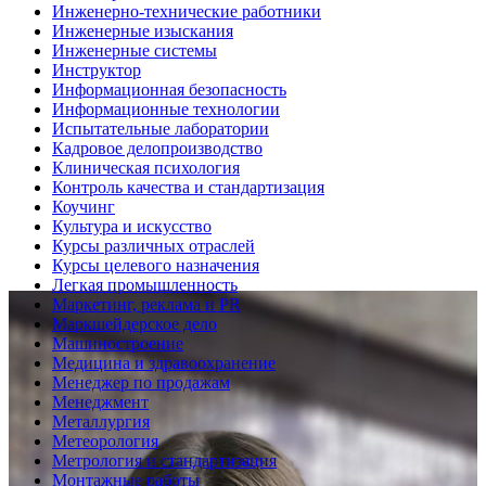
Инженерно-технические работники
Инженерные изыскания
Инженерные системы
Инструктор
Информационная безопасность
Информационные технологии
Испытательные лаборатории
Кадровое делопроизводство
Клиническая психология
Контроль качества и стандартизация
Коучинг
Культура и искусство
Курсы различных отраслей
Курсы целевого назначения
Легкая промышленность
Маркетинг, реклама и PR
Маркшейдерское дело
Машиностроение
Медицина и здравоохранение
Менеджер по продажам
Менеджмент
Металлургия
Метеорология
Метрология и стандартизация
Монтажные работы