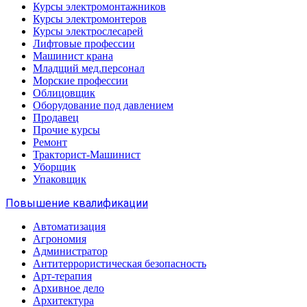
Курсы электромонтажников
Курсы электромонтеров
Курсы электрослесарей
Лифтовые профессии
Машинист крана
Младщий мед.персонал
Морские профессии
Облицовщик
Оборудование под давлением
Продавец
Прочие курсы
Ремонт
Тракторист-Машинист
Уборщик
Упаковщик
Повышение квалификации
Автоматизация
Агрономия
Администратор
Антитеррористическая безопасность
Арт-терапия
Архивное дело
Архитектура