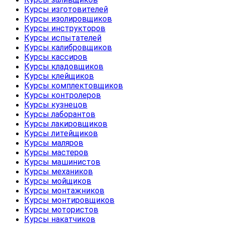
Курсы изготовителей
Курсы изолировщиков
Курсы инструкторов
Курсы испытателей
Курсы калибровщиков
Курсы кассиров
Курсы кладовщиков
Курсы клейщиков
Курсы комплектовщиков
Курсы контролеров
Курсы кузнецов
Курсы лаборантов
Курсы лакировщиков
Курсы литейщиков
Курсы маляров
Курсы мастеров
Курсы машинистов
Курсы механиков
Курсы мойщиков
Курсы монтажников
Курсы монтировщиков
Курсы мотористов
Курсы накатчиков