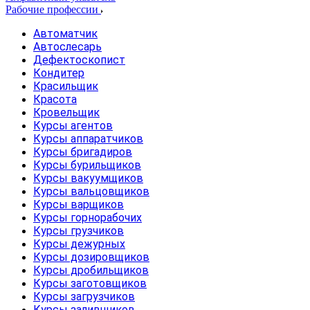
Рабочие профессии
Автоматчик
Автослесарь
Дефектоскопист
Кондитер
Красильщик
Красота
Кровельщик
Курсы агентов
Курсы аппаратчиков
Курсы бригадиров
Курсы бурильщиков
Курсы вакуумщиков
Курсы вальцовщиков
Курсы варщиков
Курсы горнорабочих
Курсы грузчиков
Курсы дежурных
Курсы дозировщиков
Курсы дробильщиков
Курсы заготовщиков
Курсы загрузчиков
Курсы заливщиков