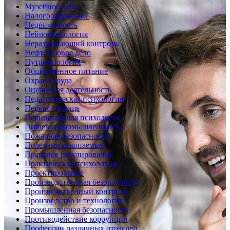
Музейное дело
Налогообложение
Недвижимость
Нейропсихология
Неразрушающий контроль
Нефтегазовое дело
Нутрициология
Общественное питание
Охрана труда
Оценочная деятельность
Педагогическая психология
Первая помощь
Перинатальная психология
Пищевая промышленность
Пожарная безопасность
Полезные ископаемые
Правовое регулирование
Практическая психология
Проектирование
Производственная безопасность
Производственный контроль
Производство и технологии
Промышленная безопасность
Противодействие коррупции
Профессии различных отраслей