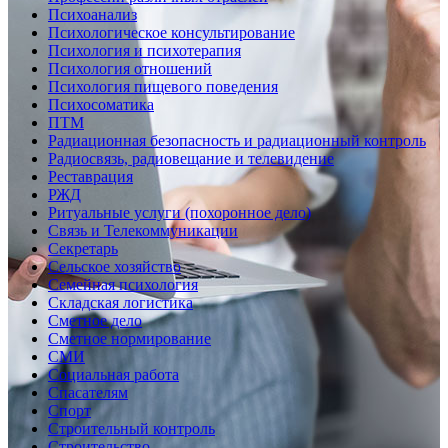
Психоанализ
Психологическое консультирование
Психология и психотерапия
Психология отношений
Психология пищевого поведения
Психосоматика
ПТМ
Радиационная безопасность и радиационный контроль
Радиосвязь, радиовещание и телевидение
Реставрация
РЖД
Ритуальные услуги (похоронное дело)
Связь и Телекоммуникации
Секретарь
Сельское хозяйство
Семейная психология
Складская логистика
Сметное дело
Сметное нормирование
СМИ
Социальная работа
Спасателям
Спорт
Строительный контроль
Строительство