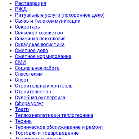
Реставрация
РЖД
Ритуальные услуги (похоронное дело)
Связь и Телекоммуникации
Секретарь
Сельское хозяйство
Семейная психология
Складская логистика
Сметное дело
Сметное нормирование
СМИ
Социальная работа
Спасателям
Спорт
Строительный контроль
Строительство
Судебная экспертиза
Сфера услуг
Театр
Теплоэнергетика и теплотехника
Техник
Техническое обслуживание и ремонт
Торговля и товароведение
Транспорт и дороги