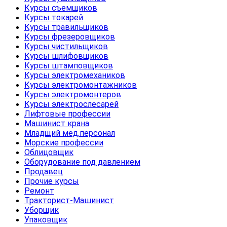
Курсы съемщиков
Курсы токарей
Курсы травильщиков
Курсы фрезеровщиков
Курсы чистильщиков
Курсы шлифовщиков
Курсы штамповщиков
Курсы электромехаников
Курсы электромонтажников
Курсы электромонтеров
Курсы электрослесарей
Лифтовые профессии
Машинист крана
Младщий мед.персонал
Морские профессии
Облицовщик
Оборудование под давлением
Продавец
Прочие курсы
Ремонт
Тракторист-Машинист
Уборщик
Упаковщик