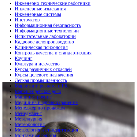
Инженерно-технические работники
Инженерные изыскания
Инженерные системы
Инструктор
Информационная безопасность
Информационные технологии
Испытательные лаборатории
Кадровое делопроизводство
Клиническая психология
Контроль качества и стандартизация
Коучинг
Культура и искусство
Курсы различных отраслей
Курсы целевого назначения
Легкая промышленность
Маркетинг, реклама и PR
Маркшейдерское дело
Машиностроение
Медицина и здравоохранение
Менеджер по продажам
Менеджмент
Металлургия
Метеорология
Метрология и стандартизация
Монтажные работы