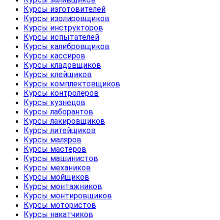
Курсы изготовителей
Курсы изолировщиков
Курсы инструкторов
Курсы испытателей
Курсы калибровщиков
Курсы кассиров
Курсы кладовщиков
Курсы клейщиков
Курсы комплектовщиков
Курсы контролеров
Курсы кузнецов
Курсы лаборантов
Курсы лакировщиков
Курсы литейщиков
Курсы маляров
Курсы мастеров
Курсы машинистов
Курсы механиков
Курсы мойщиков
Курсы монтажников
Курсы монтировщиков
Курсы мотористов
Курсы накатчиков