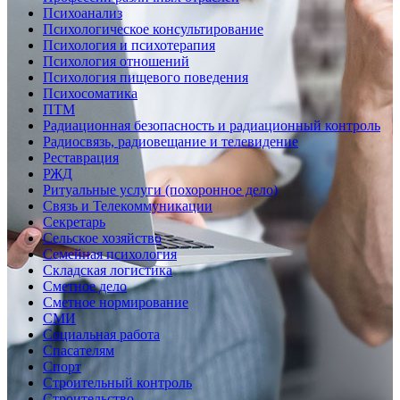
Психоанализ
Психологическое консультирование
Психология и психотерапия
Психология отношений
Психология пищевого поведения
Психосоматика
ПТМ
Радиационная безопасность и радиационный контроль
Радиосвязь, радиовещание и телевидение
Реставрация
РЖД
Ритуальные услуги (похоронное дело)
Связь и Телекоммуникации
Секретарь
Сельское хозяйство
Семейная психология
Складская логистика
Сметное дело
Сметное нормирование
СМИ
Социальная работа
Спасателям
Спорт
Строительный контроль
Строительство