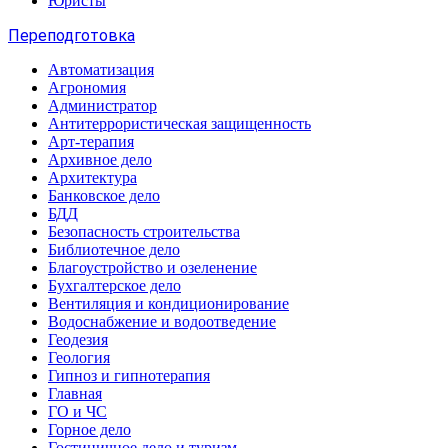
Юристы
Переподготовка
Автоматизация
Агрономия
Администратор
Антитеррористическая защищенность
Арт-терапия
Архивное дело
Архитектура
Банковское дело
БДД
Безопасность строительства
Библиотечное дело
Благоустройство и озеленение
Бухгалтерское дело
Вентиляция и кондиционирование
Водоснабжение и водоотведение
Геодезия
Геология
Гипноз и гипнотерапия
Главная
ГО и ЧС
Горное дело
Гостиничное дело и туризм