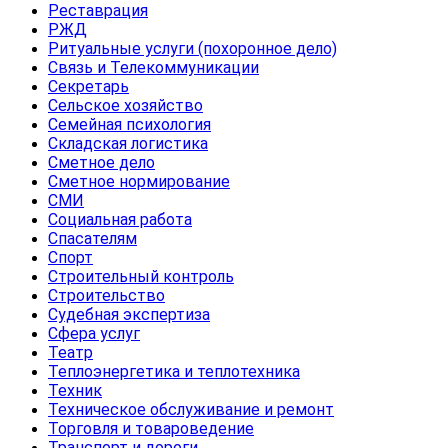
Реставрация
РЖД
Ритуальные услуги (похоронное дело)
Связь и Телекоммуникации
Секретарь
Сельское хозяйство
Семейная психология
Складская логистика
Сметное дело
Сметное нормирование
СМИ
Социальная работа
Спасателям
Спорт
Строительный контроль
Строительство
Судебная экспертиза
Сфера услуг
Театр
Теплоэнергетика и теплотехника
Техник
Техническое обслуживание и ремонт
Торговля и товароведение
Транспорт и дороги