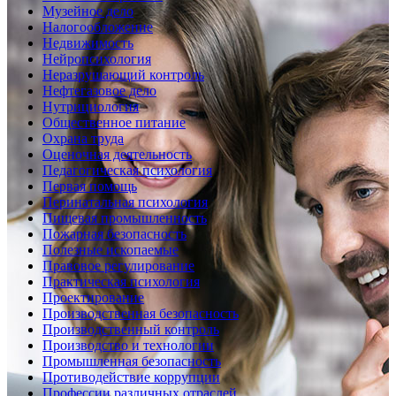
Музейное дело
Налогообложение
Недвижимость
Нейропсихология
Неразрушающий контроль
Нефтегазовое дело
Нутрициология
Общественное питание
Охрана труда
Оценочная деятельность
Педагогическая психология
Первая помощь
Перинатальная психология
Пищевая промышленность
Пожарная безопасность
Полезные ископаемые
Правовое регулирование
Практическая психология
Проектирование
Производственная безопасность
Производственный контроль
Производство и технологии
Промышленная безопасность
Противодействие коррупции
Профессии различных отраслей