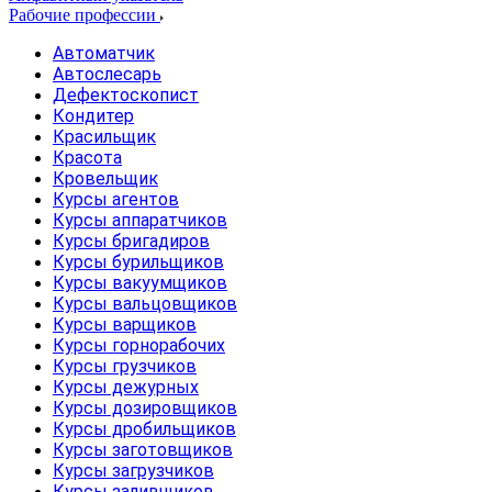
Рабочие профессии
Автоматчик
Автослесарь
Дефектоскопист
Кондитер
Красильщик
Красота
Кровельщик
Курсы агентов
Курсы аппаратчиков
Курсы бригадиров
Курсы бурильщиков
Курсы вакуумщиков
Курсы вальцовщиков
Курсы варщиков
Курсы горнорабочих
Курсы грузчиков
Курсы дежурных
Курсы дозировщиков
Курсы дробильщиков
Курсы заготовщиков
Курсы загрузчиков
Курсы заливщиков