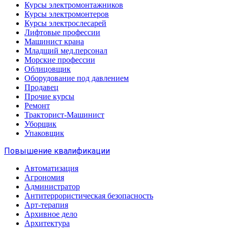
Курсы электромонтажников
Курсы электромонтеров
Курсы электрослесарей
Лифтовые профессии
Машинист крана
Младщий мед.персонал
Морские профессии
Облицовщик
Оборудование под давлением
Продавец
Прочие курсы
Ремонт
Тракторист-Машинист
Уборщик
Упаковщик
Повышение квалификации
Автоматизация
Агрономия
Администратор
Антитеррористическая безопасность
Арт-терапия
Архивное дело
Архитектура