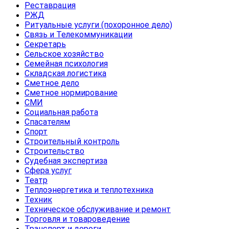
Реставрация
РЖД
Ритуальные услуги (похоронное дело)
Связь и Телекоммуникации
Секретарь
Сельское хозяйство
Семейная психология
Складская логистика
Сметное дело
Сметное нормирование
СМИ
Социальная работа
Спасателям
Спорт
Строительный контроль
Строительство
Судебная экспертиза
Сфера услуг
Театр
Теплоэнергетика и теплотехника
Техник
Техническое обслуживание и ремонт
Торговля и товароведение
Транспорт и дороги