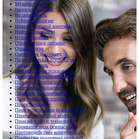
Музейное дело
Налогообложение
Недвижимость
Нейропсихология
Неразрушающий контроль
Нефтегазовое дело
Нутрициология
Общественное питание
Охрана труда
Оценочная деятельность
Педагогическая психология
Первая помощь
Перинатальная психология
Пищевая промышленность
Пожарная безопасность
Полезные ископаемые
Правовое регулирование
Практическая психология
Проектирование
Производственная безопасность
Производственный контроль
Производство и технологии
Промышленная безопасность
Противодействие коррупции
Профессии различных отраслей