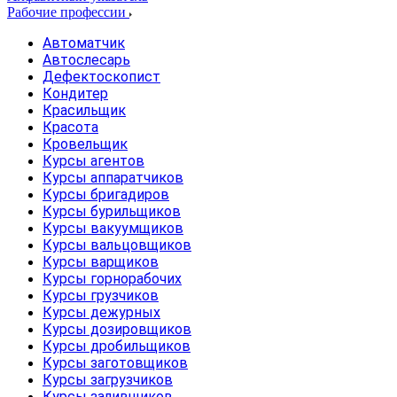
Рабочие профессии
Автоматчик
Автослесарь
Дефектоскопист
Кондитер
Красильщик
Красота
Кровельщик
Курсы агентов
Курсы аппаратчиков
Курсы бригадиров
Курсы бурильщиков
Курсы вакуумщиков
Курсы вальцовщиков
Курсы варщиков
Курсы горнорабочих
Курсы грузчиков
Курсы дежурных
Курсы дозировщиков
Курсы дробильщиков
Курсы заготовщиков
Курсы загрузчиков
Курсы заливщиков