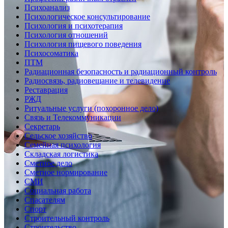
Психоанализ
Психологическое консультирование
Психология и психотерапия
Психология отношений
Психология пищевого поведения
Психосоматика
ПТМ
Радиационная безопасность и радиационный контроль
Радиосвязь, радиовещание и телевидение
Реставрация
РЖД
Ритуальные услуги (похоронное дело)
Связь и Телекоммуникации
Секретарь
Сельское хозяйство
Семейная психология
Складская логистика
Сметное дело
Сметное нормирование
СМИ
Социальная работа
Спасателям
Спорт
Строительный контроль
Строительство