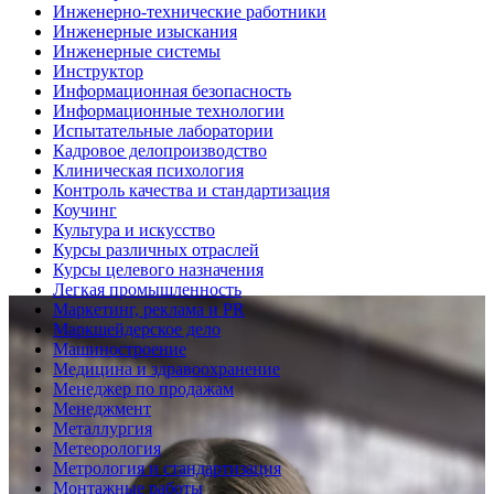
Инженерно-технические работники
Инженерные изыскания
Инженерные системы
Инструктор
Информационная безопасность
Информационные технологии
Испытательные лаборатории
Кадровое делопроизводство
Клиническая психология
Контроль качества и стандартизация
Коучинг
Культура и искусство
Курсы различных отраслей
Курсы целевого назначения
Легкая промышленность
Маркетинг, реклама и PR
Маркшейдерское дело
Машиностроение
Медицина и здравоохранение
Менеджер по продажам
Менеджмент
Металлургия
Метеорология
Метрология и стандартизация
Монтажные работы