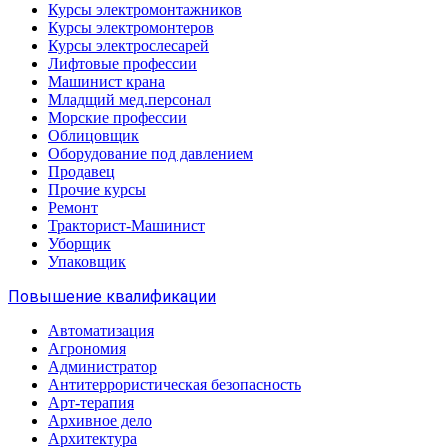
Курсы электромонтажников
Курсы электромонтеров
Курсы электрослесарей
Лифтовые профессии
Машинист крана
Младщий мед.персонал
Морские профессии
Облицовщик
Оборудование под давлением
Продавец
Прочие курсы
Ремонт
Тракторист-Машинист
Уборщик
Упаковщик
Повышение квалификации
Автоматизация
Агрономия
Администратор
Антитеррористическая безопасность
Арт-терапия
Архивное дело
Архитектура