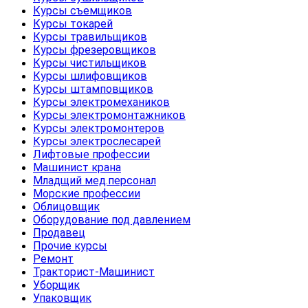
Курсы съемщиков
Курсы токарей
Курсы травильщиков
Курсы фрезеровщиков
Курсы чистильщиков
Курсы шлифовщиков
Курсы штамповщиков
Курсы электромехаников
Курсы электромонтажников
Курсы электромонтеров
Курсы электрослесарей
Лифтовые профессии
Машинист крана
Младщий мед.персонал
Морские профессии
Облицовщик
Оборудование под давлением
Продавец
Прочие курсы
Ремонт
Тракторист-Машинист
Уборщик
Упаковщик