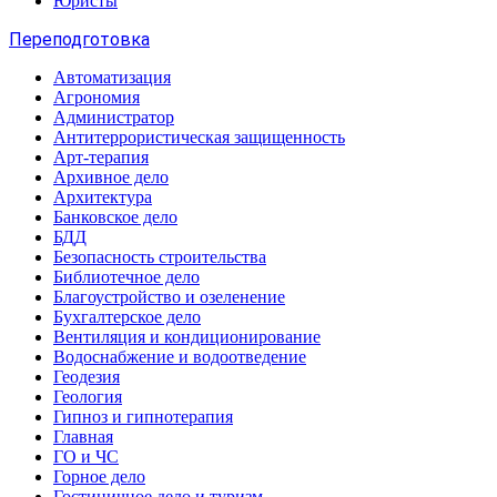
Юристы
Переподготовка
Автоматизация
Агрономия
Администратор
Антитеррористическая защищенность
Арт-терапия
Архивное дело
Архитектура
Банковское дело
БДД
Безопасность строительства
Библиотечное дело
Благоустройство и озеленение
Бухгалтерское дело
Вентиляция и кондиционирование
Водоснабжение и водоотведение
Геодезия
Геология
Гипноз и гипнотерапия
Главная
ГО и ЧС
Горное дело
Гостиничное дело и туризм