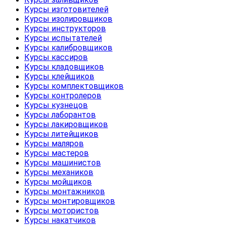
Курсы изготовителей
Курсы изолировщиков
Курсы инструкторов
Курсы испытателей
Курсы калибровщиков
Курсы кассиров
Курсы кладовщиков
Курсы клейщиков
Курсы комплектовщиков
Курсы контролеров
Курсы кузнецов
Курсы лаборантов
Курсы лакировщиков
Курсы литейщиков
Курсы маляров
Курсы мастеров
Курсы машинистов
Курсы механиков
Курсы мойщиков
Курсы монтажников
Курсы монтировщиков
Курсы мотористов
Курсы накатчиков