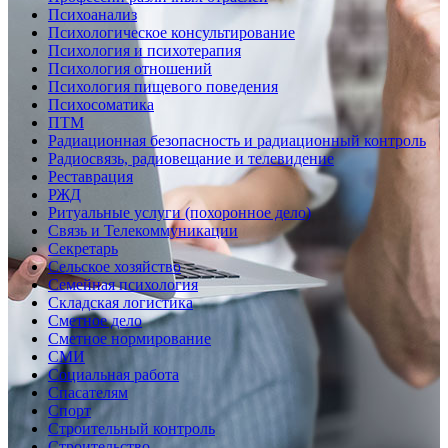
Психоанализ
Психологическое консультирование
Психология и психотерапия
Психология отношений
Психология пищевого поведения
Психосоматика
ПТМ
Радиационная безопасность и радиационный контроль
Радиосвязь, радиовещание и телевидение
Реставрация
РЖД
Ритуальные услуги (похоронное дело)
Связь и Телекоммуникации
Секретарь
Сельское хозяйство
Семейная психология
Складская логистика
Сметное дело
Сметное нормирование
СМИ
Социальная работа
Спасателям
Спорт
Строительный контроль
Строительство