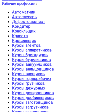
Рабочие профессии
Автоматчик
Автослесарь
Дефектоскопист
Кондитер
Красильщик
Красота
Кровельщик
Курсы агентов
Курсы аппаратчиков
Курсы бригадиров
Курсы бурильщиков
Курсы вакуумщиков
Курсы вальцовщиков
Курсы варщиков
Курсы горнорабочих
Курсы грузчиков
Курсы дежурных
Курсы дозировщиков
Курсы дробильщиков
Курсы заготовщиков
Курсы загрузчиков
Курсы заливщиков