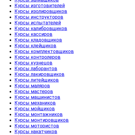
Курсы изготовителей
Курсы изолировщиков
Курсы инструкторов
Курсы испытателей
Курсы калибровщиков
Курсы кассиров
Курсы кладовщиков
Курсы клейщиков
Курсы комплектовщиков
Курсы контролеров
Курсы кузнецов
Курсы лаборантов
Курсы лакировщиков
Курсы литейщиков
Курсы маляров
Курсы мастеров
Курсы машинистов
Курсы механиков
Курсы мойщиков
Курсы монтажников
Курсы монтировщиков
Курсы мотористов
Курсы накатчиков