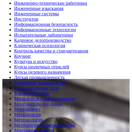
Инженерно-технические работники
Инженерные изыскания
Инженерные системы
Инструктор
Информационная безопасность
Информационные технологии
Испытательные лаборатории
Кадровое делопроизводство
Клиническая психология
Контроль качества и стандартизация
Коучинг
Культура и искусство
Курсы различных отраслей
Курсы целевого назначения
Легкая промышленность
Маркетинг, реклама и PR
Маркшейдерское дело
Машиностроение
Медицина и здравоохранение
Менеджер по продажам
Менеджмент
Металлургия
Метеорология
Метрология и стандартизация
Монтажные работы