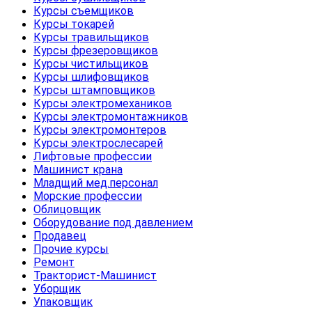
Курсы съемщиков
Курсы токарей
Курсы травильщиков
Курсы фрезеровщиков
Курсы чистильщиков
Курсы шлифовщиков
Курсы штамповщиков
Курсы электромехаников
Курсы электромонтажников
Курсы электромонтеров
Курсы электрослесарей
Лифтовые профессии
Машинист крана
Младщий мед.персонал
Морские профессии
Облицовщик
Оборудование под давлением
Продавец
Прочие курсы
Ремонт
Тракторист-Машинист
Уборщик
Упаковщик