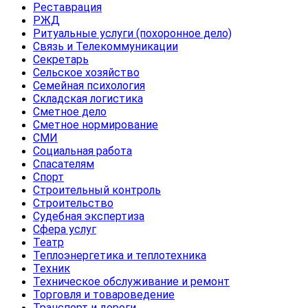
Реставрация
РЖД
Ритуальные услуги (похоронное дело)
Связь и Телекоммуникации
Секретарь
Сельское хозяйство
Семейная психология
Складская логистика
Сметное дело
Сметное нормирование
СМИ
Социальная работа
Спасателям
Спорт
Строительный контроль
Строительство
Судебная экспертиза
Сфера услуг
Театр
Теплоэнергетика и теплотехника
Техник
Техническое обслуживание и ремонт
Торговля и товароведение
Транспорт и дороги