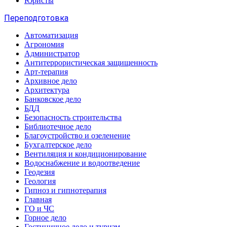
Юристы
Переподготовка
Автоматизация
Агрономия
Администратор
Антитеррористическая защищенность
Арт-терапия
Архивное дело
Архитектура
Банковское дело
БДД
Безопасность строительства
Библиотечное дело
Благоустройство и озеленение
Бухгалтерское дело
Вентиляция и кондиционирование
Водоснабжение и водоотведение
Геодезия
Геология
Гипноз и гипнотерапия
Главная
ГО и ЧС
Горное дело
Гостиничное дело и туризм