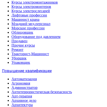
Курсы электромонтажников
Курсы электромонтеров
Курсы электрослесарей
Лифтовые профессии
Машинист крана
Младщий мед.персонал
Морские профессии
Облицовщик
Оборудование под давлением
Продавец
Прочие курсы
Ремонт
Тракторист-Машинист
Уборщик
Упаковщик
Повышение квалификации
Автоматизация
Агрономия
Администратор
Антитеррористическая безопасность
Арт-терапия
Архивное дело
Архитектура