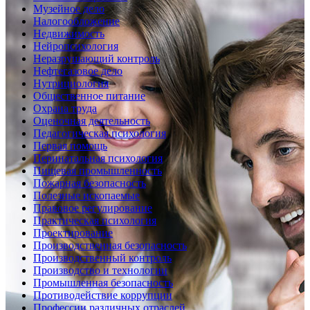
Музейное дело
Налогообложение
Недвижимость
Нейропсихология
Неразрушающий контроль
Нефтегазовое дело
Нутрициология
Общественное питание
Охрана труда
Оценочная деятельность
Педагогическая психология
Первая помощь
Перинатальная психология
Пищевая промышленность
Пожарная безопасность
Полезные ископаемые
Правовое регулирование
Практическая психология
Проектирование
Производственная безопасность
Производственный контроль
Производство и технологии
Промышленная безопасность
Противодействие коррупции
Профессии различных отраслей