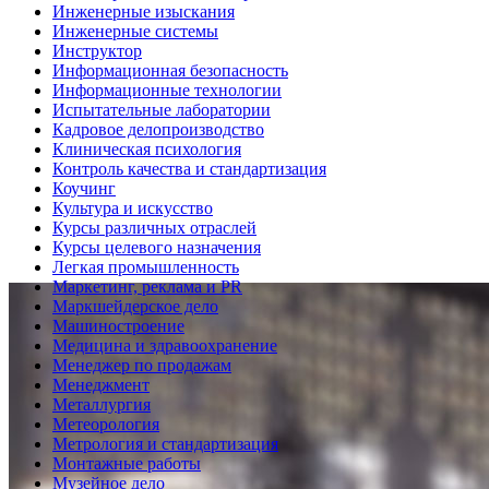
Инженерные изыскания
Инженерные системы
Инструктор
Информационная безопасность
Информационные технологии
Испытательные лаборатории
Кадровое делопроизводство
Клиническая психология
Контроль качества и стандартизация
Коучинг
Культура и искусство
Курсы различных отраслей
Курсы целевого назначения
Легкая промышленность
Маркетинг, реклама и PR
Маркшейдерское дело
Машиностроение
Медицина и здравоохранение
Менеджер по продажам
Менеджмент
Металлургия
Метеорология
Метрология и стандартизация
Монтажные работы
Музейное дело