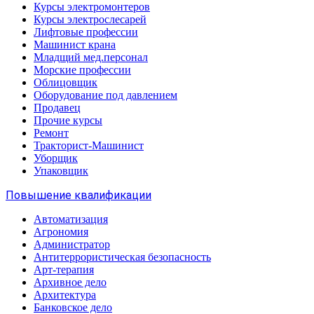
Курсы электромонтеров
Курсы электрослесарей
Лифтовые профессии
Машинист крана
Младщий мед.персонал
Морские профессии
Облицовщик
Оборудование под давлением
Продавец
Прочие курсы
Ремонт
Тракторист-Машинист
Уборщик
Упаковщик
Повышение квалификации
Автоматизация
Агрономия
Администратор
Антитеррористическая безопасность
Арт-терапия
Архивное дело
Архитектура
Банковское дело