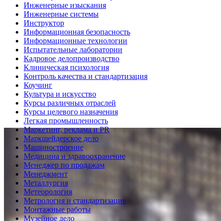
Инженерные изыскания
Инженерные системы
Инструктор
Информационная безопасность
Информационные технологии
Испытательные лаборатории
Кадровое делопроизводство
Клиническая психология
Контроль качества и стандартизация
Коучинг
Культура и искусство
Курсы различных отраслей
Курсы целевого назначения
Легкая промышленность
Маркетинг, реклама и PR
Маркшейдерское дело
Машиностроение
Медицина и здравоохранение
Менеджер по продажам
Менеджмент
Металлургия
Метеорология
Метрология и стандартизация
Монтажные работы
Музейное дело