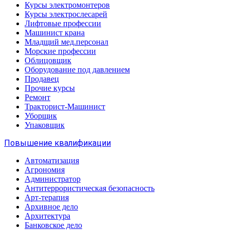
Курсы электромонтеров
Курсы электрослесарей
Лифтовые профессии
Машинист крана
Младщий мед.персонал
Морские профессии
Облицовщик
Оборудование под давлением
Продавец
Прочие курсы
Ремонт
Тракторист-Машинист
Уборщик
Упаковщик
Повышение квалификации
Автоматизация
Агрономия
Администратор
Антитеррористическая безопасность
Арт-терапия
Архивное дело
Архитектура
Банковское дело