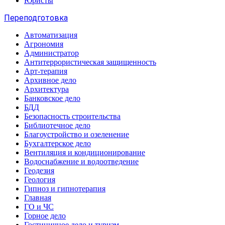
Юристы
Переподготовка
Автоматизация
Агрономия
Администратор
Антитеррористическая защищенность
Арт-терапия
Архивное дело
Архитектура
Банковское дело
БДД
Безопасность строительства
Библиотечное дело
Благоустройство и озеленение
Бухгалтерское дело
Вентиляция и кондиционирование
Водоснабжение и водоотведение
Геодезия
Геология
Гипноз и гипнотерапия
Главная
ГО и ЧС
Горное дело
Гостиничное дело и туризм