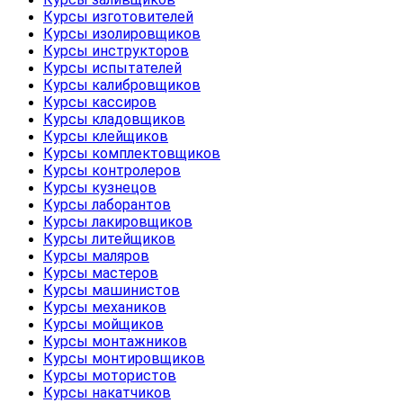
Курсы изготовителей
Курсы изолировщиков
Курсы инструкторов
Курсы испытателей
Курсы калибровщиков
Курсы кассиров
Курсы кладовщиков
Курсы клейщиков
Курсы комплектовщиков
Курсы контролеров
Курсы кузнецов
Курсы лаборантов
Курсы лакировщиков
Курсы литейщиков
Курсы маляров
Курсы мастеров
Курсы машинистов
Курсы механиков
Курсы мойщиков
Курсы монтажников
Курсы монтировщиков
Курсы мотористов
Курсы накатчиков