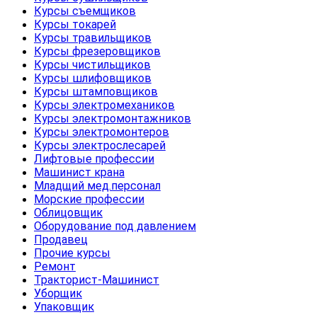
Курсы съемщиков
Курсы токарей
Курсы травильщиков
Курсы фрезеровщиков
Курсы чистильщиков
Курсы шлифовщиков
Курсы штамповщиков
Курсы электромехаников
Курсы электромонтажников
Курсы электромонтеров
Курсы электрослесарей
Лифтовые профессии
Машинист крана
Младщий мед.персонал
Морские профессии
Облицовщик
Оборудование под давлением
Продавец
Прочие курсы
Ремонт
Тракторист-Машинист
Уборщик
Упаковщик