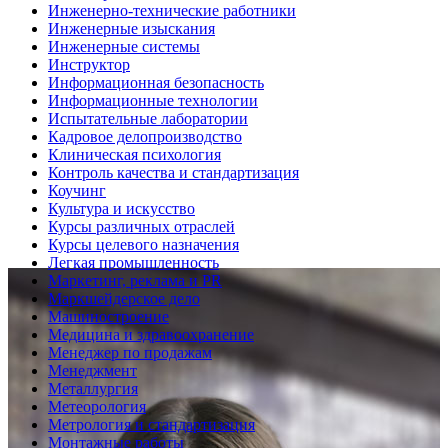
Инженерно-технические работники
Инженерные изыскания
Инженерные системы
Инструктор
Информационная безопасность
Информационные технологии
Испытательные лаборатории
Кадровое делопроизводство
Клиническая психология
Контроль качества и стандартизация
Коучинг
Культура и искусство
Курсы различных отраслей
Курсы целевого назначения
Легкая промышленность
Маркетинг, реклама и PR
Маркшейдерское дело
Машиностроение
Медицина и здравоохранение
Менеджер по продажам
Менеджмент
Металлургия
Метеорология
Метрология и стандартизация
Монтажные работы