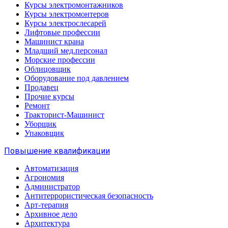
Курсы электромонтажников
Курсы электромонтеров
Курсы электрослесарей
Лифтовые профессии
Машинист крана
Младщий мед.персонал
Морские профессии
Облицовщик
Оборудование под давлением
Продавец
Прочие курсы
Ремонт
Тракторист-Машинист
Уборщик
Упаковщик
Повышение квалификации
Автоматизация
Агрономия
Администратор
Антитеррористическая безопасность
Арт-терапия
Архивное дело
Архитектура