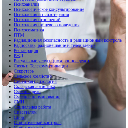
Психоанализ
Психологическое консультирование
Психология и психотерапия
Психология отношений
Психология пищевого поведения
Психосоматика
ПТМ
Радиационная безопасность и радиационный контроль
Радиосвязь, радиовещание и телевидение
Реставрация
РЖД
Ритуальные услуги (похоронное дело)
Связь и Телекоммуникации
Секретарь
Сельское хозяйство
Семейная психология
Складская логистика
Сметное дело
Сметное нормирование
СМИ
Социальная работа
Спасателям
Спорт
Строительный контроль
Строительство