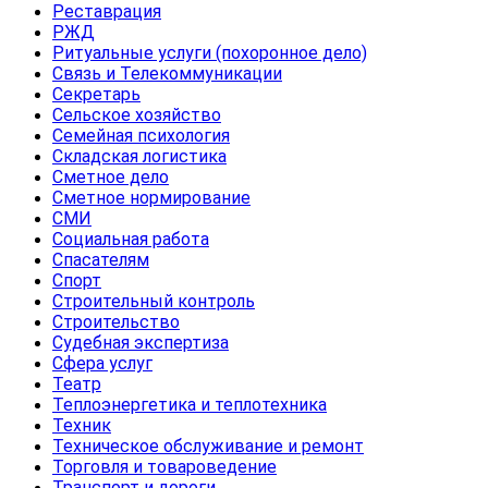
Реставрация
РЖД
Ритуальные услуги (похоронное дело)
Связь и Телекоммуникации
Секретарь
Сельское хозяйство
Семейная психология
Складская логистика
Сметное дело
Сметное нормирование
СМИ
Социальная работа
Спасателям
Спорт
Строительный контроль
Строительство
Судебная экспертиза
Сфера услуг
Театр
Теплоэнергетика и теплотехника
Техник
Техническое обслуживание и ремонт
Торговля и товароведение
Транспорт и дороги