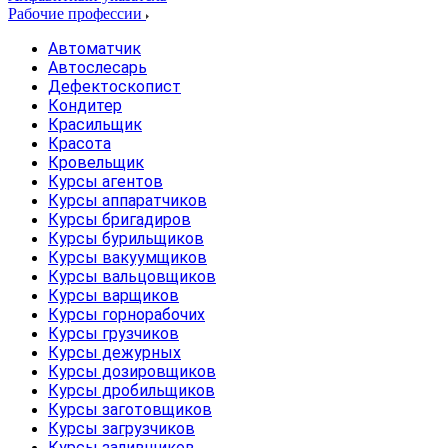
Рабочие профессии
Автоматчик
Автослесарь
Дефектоскопист
Кондитер
Красильщик
Красота
Кровельщик
Курсы агентов
Курсы аппаратчиков
Курсы бригадиров
Курсы бурильщиков
Курсы вакуумщиков
Курсы вальцовщиков
Курсы варщиков
Курсы горнорабочих
Курсы грузчиков
Курсы дежурных
Курсы дозировщиков
Курсы дробильщиков
Курсы заготовщиков
Курсы загрузчиков
Курсы заливщиков