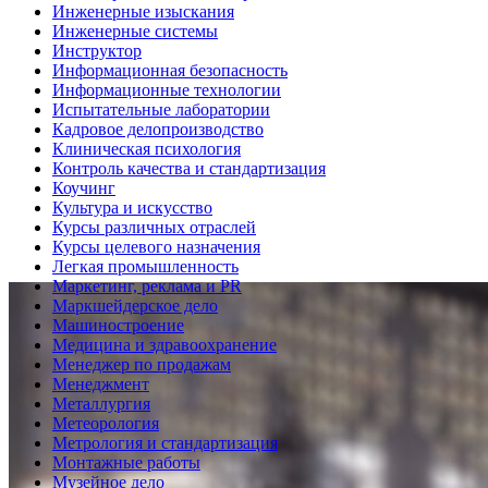
Инженерные изыскания
Инженерные системы
Инструктор
Информационная безопасность
Информационные технологии
Испытательные лаборатории
Кадровое делопроизводство
Клиническая психология
Контроль качества и стандартизация
Коучинг
Культура и искусство
Курсы различных отраслей
Курсы целевого назначения
Легкая промышленность
Маркетинг, реклама и PR
Маркшейдерское дело
Машиностроение
Медицина и здравоохранение
Менеджер по продажам
Менеджмент
Металлургия
Метеорология
Метрология и стандартизация
Монтажные работы
Музейное дело