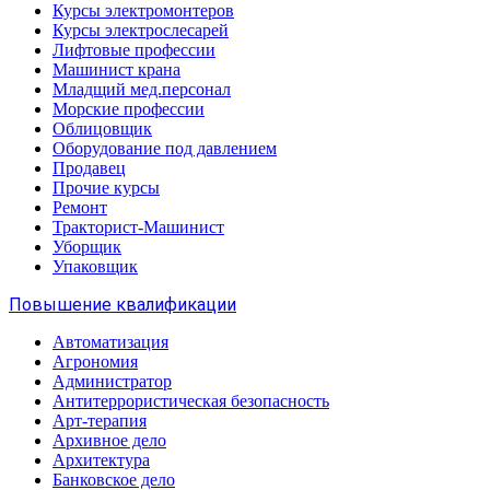
Курсы электромонтеров
Курсы электрослесарей
Лифтовые профессии
Машинист крана
Младщий мед.персонал
Морские профессии
Облицовщик
Оборудование под давлением
Продавец
Прочие курсы
Ремонт
Тракторист-Машинист
Уборщик
Упаковщик
Повышение квалификации
Автоматизация
Агрономия
Администратор
Антитеррористическая безопасность
Арт-терапия
Архивное дело
Архитектура
Банковское дело