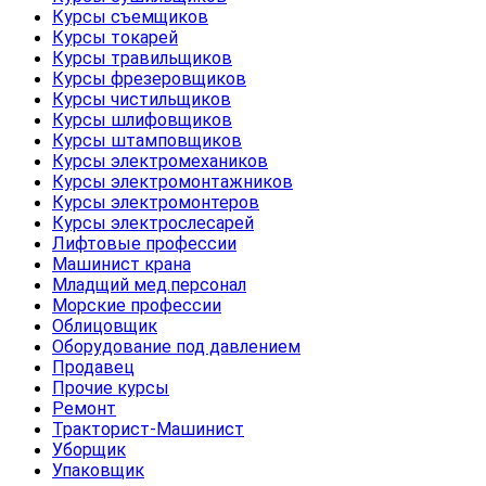
Курсы съемщиков
Курсы токарей
Курсы травильщиков
Курсы фрезеровщиков
Курсы чистильщиков
Курсы шлифовщиков
Курсы штамповщиков
Курсы электромехаников
Курсы электромонтажников
Курсы электромонтеров
Курсы электрослесарей
Лифтовые профессии
Машинист крана
Младщий мед.персонал
Морские профессии
Облицовщик
Оборудование под давлением
Продавец
Прочие курсы
Ремонт
Тракторист-Машинист
Уборщик
Упаковщик