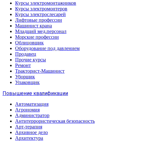
Курсы электромонтажников
Курсы электромонтеров
Курсы электрослесарей
Лифтовые профессии
Машинист крана
Младщий мед.персонал
Морские профессии
Облицовщик
Оборудование под давлением
Продавец
Прочие курсы
Ремонт
Тракторист-Машинист
Уборщик
Упаковщик
Повышение квалификации
Автоматизация
Агрономия
Администратор
Антитеррористическая безопасность
Арт-терапия
Архивное дело
Архитектура