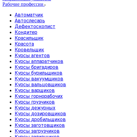
Рабочие профессии
Автоматчик
Автослесарь
Дефектоскопист
Кондитер
Красильщик
Красота
Кровельщик
Курсы агентов
Курсы аппаратчиков
Курсы бригадиров
Курсы бурильщиков
Курсы вакуумщиков
Курсы вальцовщиков
Курсы варщиков
Курсы горнорабочих
Курсы грузчиков
Курсы дежурных
Курсы дозировщиков
Курсы дробильщиков
Курсы заготовщиков
Курсы загрузчиков
Курсы заливщиков