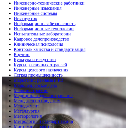
Инженерно-технические работники
Инженерные изыскания
Инженерные системы
Инструктор
Информационная безопасность
Информационные технологии
Испытательные лаборатории
Кадровое делопроизводство
Клиническая психология
Контроль качества и стандартизация
Коучинг
Культура и искусство
Курсы различных отраслей
Курсы целевого назначения
Легкая промышленность
Маркетинг, реклама и PR
Маркшейдерское дело
Машиностроение
Медицина и здравоохранение
Менеджер по продажам
Менеджмент
Металлургия
Метеорология
Метрология и стандартизация
Монтажные работы