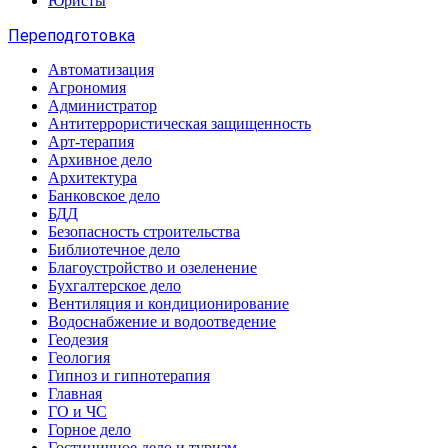
Юристы
Переподготовка
Автоматизация
Агрономия
Администратор
Антитеррористическая защищенность
Арт-терапия
Архивное дело
Архитектура
Банковское дело
БДД
Безопасность строительства
Библиотечное дело
Благоустройство и озеленение
Бухгалтерское дело
Вентиляция и кондиционирование
Водоснабжение и водоотведение
Геодезия
Геология
Гипноз и гипнотерапия
Главная
ГО и ЧС
Горное дело
Гостиничное дело и туризм