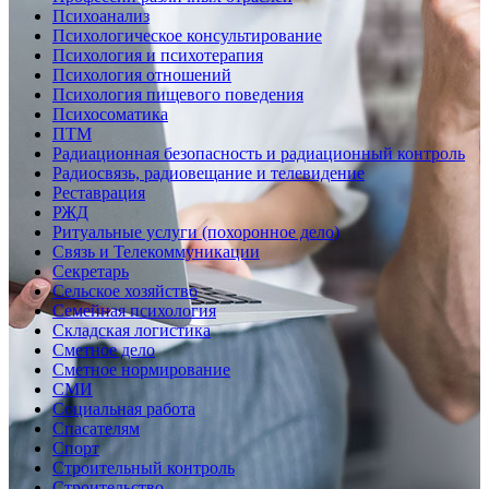
Психоанализ
Психологическое консультирование
Психология и психотерапия
Психология отношений
Психология пищевого поведения
Психосоматика
ПТМ
Радиационная безопасность и радиационный контроль
Радиосвязь, радиовещание и телевидение
Реставрация
РЖД
Ритуальные услуги (похоронное дело)
Связь и Телекоммуникации
Секретарь
Сельское хозяйство
Семейная психология
Складская логистика
Сметное дело
Сметное нормирование
СМИ
Социальная работа
Спасателям
Спорт
Строительный контроль
Строительство