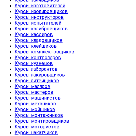
Курсы изготовителей
Курсы изолировщиков
Курсы инструкторов
Курсы испытателей
Курсы калибровщиков
Курсы кассиров
Курсы кладовщиков
Курсы клейщиков
Курсы комплектовщиков
Курсы контролеров
Курсы кузнецов
Курсы лаборантов
Курсы лакировщиков
Курсы литейщиков
Курсы маляров
Курсы мастеров
Курсы машинистов
Курсы механиков
Курсы мойщиков
Курсы монтажников
Курсы монтировщиков
Курсы мотористов
Курсы накатчиков