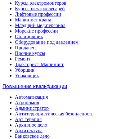
Курсы электромонтеров
Курсы электрослесарей
Лифтовые профессии
Машинист крана
Младщий мед.персонал
Морские профессии
Облицовщик
Оборудование под давлением
Продавец
Прочие курсы
Ремонт
Тракторист-Машинист
Уборщик
Упаковщик
Повышение квалификации
Автоматизация
Агрономия
Администратор
Антитеррористическая безопасность
Арт-терапия
Архивное дело
Архитектура
Банковское дело