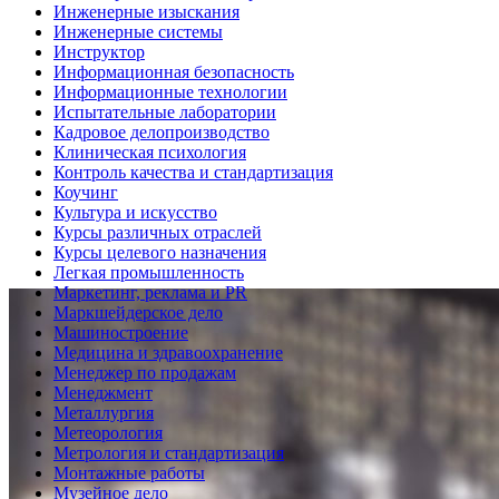
Инженерные изыскания
Инженерные системы
Инструктор
Информационная безопасность
Информационные технологии
Испытательные лаборатории
Кадровое делопроизводство
Клиническая психология
Контроль качества и стандартизация
Коучинг
Культура и искусство
Курсы различных отраслей
Курсы целевого назначения
Легкая промышленность
Маркетинг, реклама и PR
Маркшейдерское дело
Машиностроение
Медицина и здравоохранение
Менеджер по продажам
Менеджмент
Металлургия
Метеорология
Метрология и стандартизация
Монтажные работы
Музейное дело