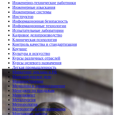
Инженерно-технические работники
Инженерные изыскания
Инженерные системы
Инструктор
Информационная безопасность
Информационные технологии
Испытательные лаборатории
Кадровое делопроизводство
Клиническая психология
Контроль качества и стандартизация
Коучинг
Культура и искусство
Курсы различных отраслей
Курсы целевого назначения
Легкая промышленность
Маркетинг, реклама и PR
Маркшейдерское дело
Машиностроение
Медицина и здравоохранение
Менеджер по продажам
Менеджмент
Металлургия
Метеорология
Метрология и стандартизация
Монтажные работы