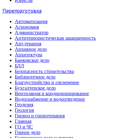
Юристы
Переподготовка
Автоматизация
Агрономия
Администратор
Антитеррористическая защищенность
Арт-терапия
Архивное дело
Архитектура
Банковское дело
БДД
Безопасность строительства
Библиотечное дело
Благоустройство и озеленение
Бухгалтерское дело
Вентиляция и кондиционирование
Водоснабжение и водоотведение
Геодезия
Геология
Гипноз и гипнотерапия
Главная
ГО и ЧС
Горное дело
Гостиничное дело и туризм