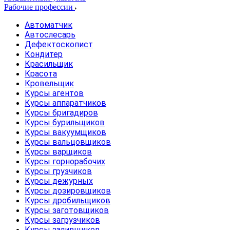
Рабочие профессии
Автоматчик
Автослесарь
Дефектоскопист
Кондитер
Красильщик
Красота
Кровельщик
Курсы агентов
Курсы аппаратчиков
Курсы бригадиров
Курсы бурильщиков
Курсы вакуумщиков
Курсы вальцовщиков
Курсы варщиков
Курсы горнорабочих
Курсы грузчиков
Курсы дежурных
Курсы дозировщиков
Курсы дробильщиков
Курсы заготовщиков
Курсы загрузчиков
Курсы заливщиков