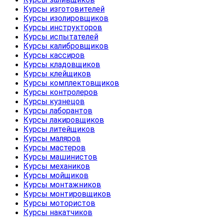
Курсы изготовителей
Курсы изолировщиков
Курсы инструкторов
Курсы испытателей
Курсы калибровщиков
Курсы кассиров
Курсы кладовщиков
Курсы клейщиков
Курсы комплектовщиков
Курсы контролеров
Курсы кузнецов
Курсы лаборантов
Курсы лакировщиков
Курсы литейщиков
Курсы маляров
Курсы мастеров
Курсы машинистов
Курсы механиков
Курсы мойщиков
Курсы монтажников
Курсы монтировщиков
Курсы мотористов
Курсы накатчиков