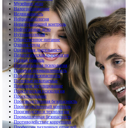
Музейное дело
Налогообложение
Недвижимость
Нейропсихология
Неразрушающий контроль
Нефтегазовое дело
Нутрициология
Общественное питание
Охрана труда
Оценочная деятельность
Педагогическая психология
Первая помощь
Перинатальная психология
Пищевая промышленность
Пожарная безопасность
Полезные ископаемые
Правовое регулирование
Практическая психология
Проектирование
Производственная безопасность
Производственный контроль
Производство и технологии
Промышленная безопасность
Противодействие коррупции
Профессии различных отраслей