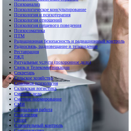
Психоанализ
Психологическое консультирование
Психология и психотерапия
Психология отношений
Психология пищевого поведения
Психосоматика
ПТМ
Радиационная безопасность и радиационный контроль
Радиосвязь, радиовещание и телевидение
Реставрация
РЖД
Ритуальные услуги (похоронное дело)
Связь и Телекоммуникации
Секретарь
Сельское хозяйство
Семейная психология
Складская логистика
Сметное дело
Сметное нормирование
СМИ
Социальная работа
Спасателям
Спорт
Строительный контроль
Строительство