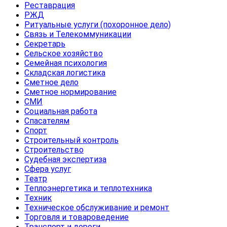
Реставрация
РЖД
Ритуальные услуги (похоронное дело)
Связь и Телекоммуникации
Секретарь
Сельское хозяйство
Семейная психология
Складская логистика
Сметное дело
Сметное нормирование
СМИ
Социальная работа
Спасателям
Спорт
Строительный контроль
Строительство
Судебная экспертиза
Сфера услуг
Театр
Теплоэнергетика и теплотехника
Техник
Техническое обслуживание и ремонт
Торговля и товароведение
Транспорт и дороги