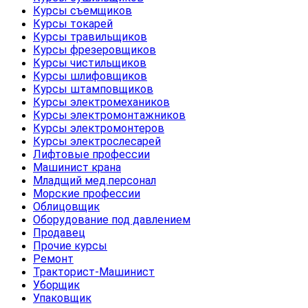
Курсы съемщиков
Курсы токарей
Курсы травильщиков
Курсы фрезеровщиков
Курсы чистильщиков
Курсы шлифовщиков
Курсы штамповщиков
Курсы электромехаников
Курсы электромонтажников
Курсы электромонтеров
Курсы электрослесарей
Лифтовые профессии
Машинист крана
Младщий мед.персонал
Морские профессии
Облицовщик
Оборудование под давлением
Продавец
Прочие курсы
Ремонт
Тракторист-Машинист
Уборщик
Упаковщик