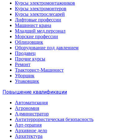
Курсы электромонтажников
Курсы электромонтеров
Курсы электрослесарей
Лифтовые профессии
Машинист крана
Младщий мед.персонал
Морские профессии
Облицовщик
Оборудование под давлением
Продавец
Прочие курсы
Ремонт
Тракторист-Машинист
Уборщик
Упаковщик
Повышение квалификации
Автоматизация
Агрономия
Администратор
Антитеррористическая безопасность
Арт-терапия
Архивное дело
Архитектура