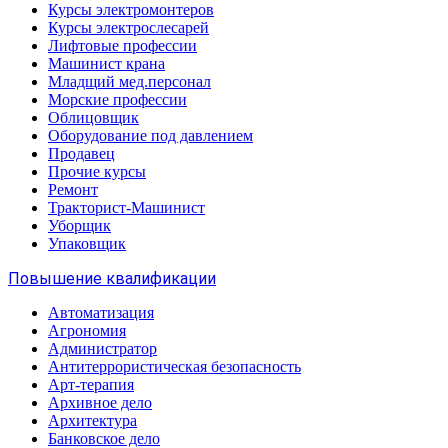
Курсы электромонтеров
Курсы электрослесарей
Лифтовые профессии
Машинист крана
Младщий мед.персонал
Морские профессии
Облицовщик
Оборудование под давлением
Продавец
Прочие курсы
Ремонт
Тракторист-Машинист
Уборщик
Упаковщик
Повышение квалификации
Автоматизация
Агрономия
Администратор
Антитеррористическая безопасность
Арт-терапия
Архивное дело
Архитектура
Банковское дело