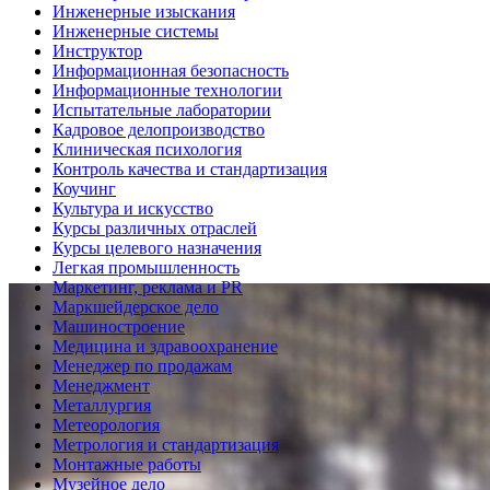
Инженерные изыскания
Инженерные системы
Инструктор
Информационная безопасность
Информационные технологии
Испытательные лаборатории
Кадровое делопроизводство
Клиническая психология
Контроль качества и стандартизация
Коучинг
Культура и искусство
Курсы различных отраслей
Курсы целевого назначения
Легкая промышленность
Маркетинг, реклама и PR
Маркшейдерское дело
Машиностроение
Медицина и здравоохранение
Менеджер по продажам
Менеджмент
Металлургия
Метеорология
Метрология и стандартизация
Монтажные работы
Музейное дело