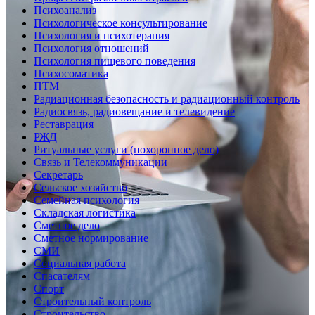
Психоанализ
Психологическое консультирование
Психология и психотерапия
Психология отношений
Психология пищевого поведения
Психосоматика
ПТМ
Радиационная безопасность и радиационный контроль
Радиосвязь, радиовещание и телевидение
Реставрация
РЖД
Ритуальные услуги (похоронное дело)
Связь и Телекоммуникации
Секретарь
Сельское хозяйство
Семейная психология
Складская логистика
Сметное дело
Сметное нормирование
СМИ
Социальная работа
Спасателям
Спорт
Строительный контроль
Строительство