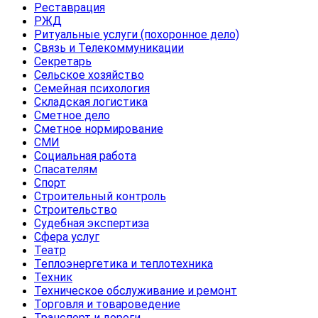
Реставрация
РЖД
Ритуальные услуги (похоронное дело)
Связь и Телекоммуникации
Секретарь
Сельское хозяйство
Семейная психология
Складская логистика
Сметное дело
Сметное нормирование
СМИ
Социальная работа
Спасателям
Спорт
Строительный контроль
Строительство
Судебная экспертиза
Сфера услуг
Театр
Теплоэнергетика и теплотехника
Техник
Техническое обслуживание и ремонт
Торговля и товароведение
Транспорт и дороги