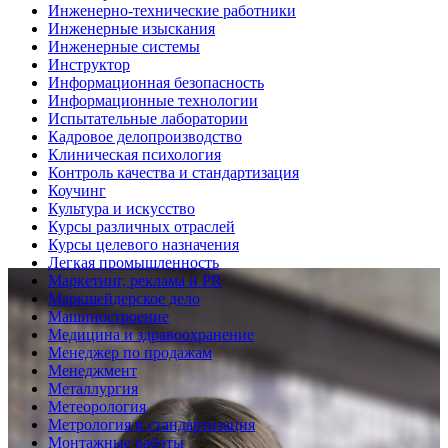
Инженерно-технические работники
Инженерные изыскания
Инженерные системы
Инструктор
Информационная безопасность
Информационные технологии
Испытательные лаборатории
Кадровое делопроизводство
Клиническая психология
Контроль качества и стандартизация
Коучинг
Культура и искусство
Курсы различных отраслей
Курсы целевого назначения
Легкая промышленность
Маркетинг, реклама и PR
Маркшейдерское дело
Машиностроение
Медицина и здравоохранение
Менеджер по продажам
Менеджмент
Металлургия
Метеорология
Метрология и стандартизация
Монтажные работы