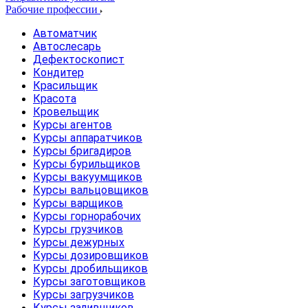
Рабочие профессии
Автоматчик
Автослесарь
Дефектоскопист
Кондитер
Красильщик
Красота
Кровельщик
Курсы агентов
Курсы аппаратчиков
Курсы бригадиров
Курсы бурильщиков
Курсы вакуумщиков
Курсы вальцовщиков
Курсы варщиков
Курсы горнорабочих
Курсы грузчиков
Курсы дежурных
Курсы дозировщиков
Курсы дробильщиков
Курсы заготовщиков
Курсы загрузчиков
Курсы заливщиков