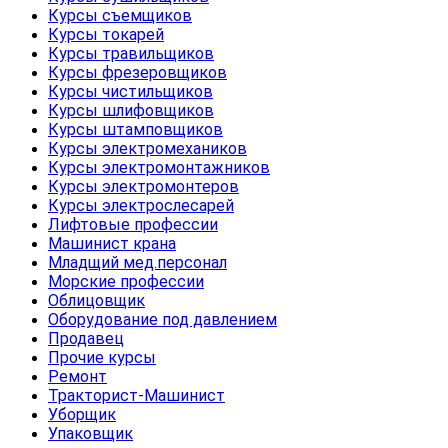
Курсы съемщиков
Курсы токарей
Курсы травильщиков
Курсы фрезеровщиков
Курсы чистильщиков
Курсы шлифовщиков
Курсы штамповщиков
Курсы электромехаников
Курсы электромонтажников
Курсы электромонтеров
Курсы электрослесарей
Лифтовые профессии
Машинист крана
Младщий мед.персонал
Морские профессии
Облицовщик
Оборудование под давлением
Продавец
Прочие курсы
Ремонт
Тракторист-Машинист
Уборщик
Упаковщик