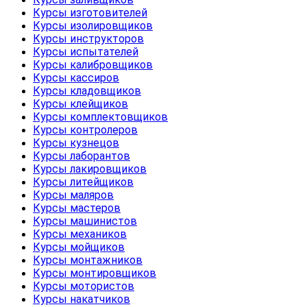
Курсы изготовителей
Курсы изолировщиков
Курсы инструкторов
Курсы испытателей
Курсы калибровщиков
Курсы кассиров
Курсы кладовщиков
Курсы клейщиков
Курсы комплектовщиков
Курсы контролеров
Курсы кузнецов
Курсы лаборантов
Курсы лакировщиков
Курсы литейщиков
Курсы маляров
Курсы мастеров
Курсы машинистов
Курсы механиков
Курсы мойщиков
Курсы монтажников
Курсы монтировщиков
Курсы мотористов
Курсы накатчиков