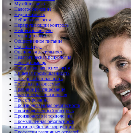
Музейное дело
Налогообложение
Недвижимость
Нейропсихология
Неразрушающий контроль
Нефтегазовое дело
Нутрициология
Общественное питание
Охрана труда
Оценочная деятельность
Педагогическая психология
Первая помощь
Перинатальная психология
Пищевая промышленность
Пожарная безопасность
Полезные ископаемые
Правовое регулирование
Практическая психология
Проектирование
Производственная безопасность
Производственный контроль
Производство и технологии
Промышленная безопасность
Противодействие коррупции
Профессии различных отраслей