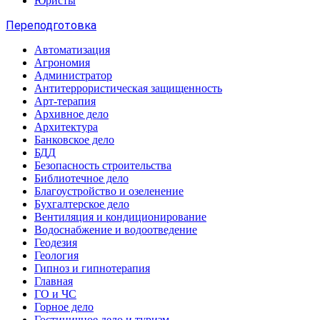
Юристы
Переподготовка
Автоматизация
Агрономия
Администратор
Антитеррористическая защищенность
Арт-терапия
Архивное дело
Архитектура
Банковское дело
БДД
Безопасность строительства
Библиотечное дело
Благоустройство и озеленение
Бухгалтерское дело
Вентиляция и кондиционирование
Водоснабжение и водоотведение
Геодезия
Геология
Гипноз и гипнотерапия
Главная
ГО и ЧС
Горное дело
Гостиничное дело и туризм