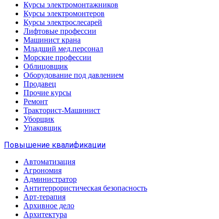
Курсы электромонтажников
Курсы электромонтеров
Курсы электрослесарей
Лифтовые профессии
Машинист крана
Младщий мед.персонал
Морские профессии
Облицовщик
Оборудование под давлением
Продавец
Прочие курсы
Ремонт
Тракторист-Машинист
Уборщик
Упаковщик
Повышение квалификации
Автоматизация
Агрономия
Администратор
Антитеррористическая безопасность
Арт-терапия
Архивное дело
Архитектура