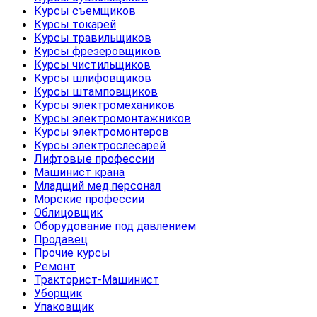
Курсы съемщиков
Курсы токарей
Курсы травильщиков
Курсы фрезеровщиков
Курсы чистильщиков
Курсы шлифовщиков
Курсы штамповщиков
Курсы электромехаников
Курсы электромонтажников
Курсы электромонтеров
Курсы электрослесарей
Лифтовые профессии
Машинист крана
Младщий мед.персонал
Морские профессии
Облицовщик
Оборудование под давлением
Продавец
Прочие курсы
Ремонт
Тракторист-Машинист
Уборщик
Упаковщик