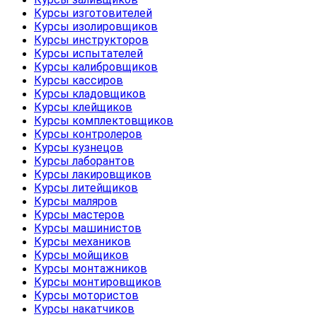
Курсы изготовителей
Курсы изолировщиков
Курсы инструкторов
Курсы испытателей
Курсы калибровщиков
Курсы кассиров
Курсы кладовщиков
Курсы клейщиков
Курсы комплектовщиков
Курсы контролеров
Курсы кузнецов
Курсы лаборантов
Курсы лакировщиков
Курсы литейщиков
Курсы маляров
Курсы мастеров
Курсы машинистов
Курсы механиков
Курсы мойщиков
Курсы монтажников
Курсы монтировщиков
Курсы мотористов
Курсы накатчиков