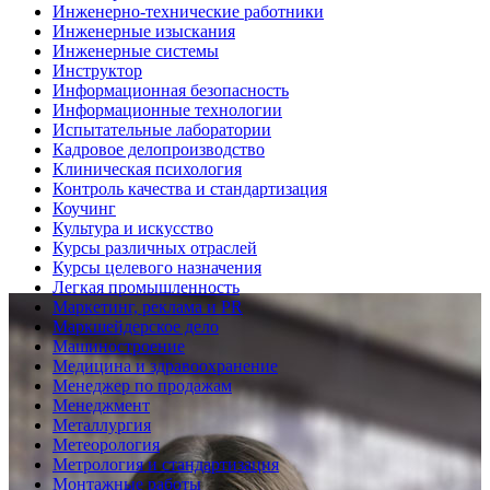
Инженерно-технические работники
Инженерные изыскания
Инженерные системы
Инструктор
Информационная безопасность
Информационные технологии
Испытательные лаборатории
Кадровое делопроизводство
Клиническая психология
Контроль качества и стандартизация
Коучинг
Культура и искусство
Курсы различных отраслей
Курсы целевого назначения
Легкая промышленность
Маркетинг, реклама и PR
Маркшейдерское дело
Машиностроение
Медицина и здравоохранение
Менеджер по продажам
Менеджмент
Металлургия
Метеорология
Метрология и стандартизация
Монтажные работы