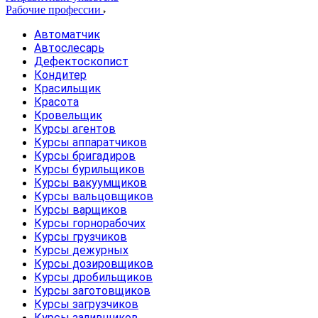
Рабочие профессии
Автоматчик
Автослесарь
Дефектоскопист
Кондитер
Красильщик
Красота
Кровельщик
Курсы агентов
Курсы аппаратчиков
Курсы бригадиров
Курсы бурильщиков
Курсы вакуумщиков
Курсы вальцовщиков
Курсы варщиков
Курсы горнорабочих
Курсы грузчиков
Курсы дежурных
Курсы дозировщиков
Курсы дробильщиков
Курсы заготовщиков
Курсы загрузчиков
Курсы заливщиков