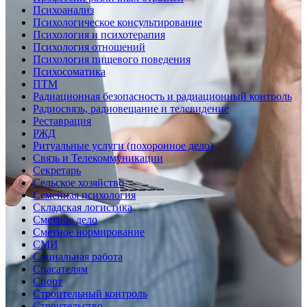
Психоанализ
Психологическое консультирование
Психология и психотерапия
Психология отношений
Психология пищевого поведения
Психосоматика
ПТМ
Радиационная безопасность и радиационный контроль
Радиосвязь, радиовещание и телевидение
Реставрация
РЖД
Ритуальные услуги (похоронное дело)
Связь и Телекоммуникации
Секретарь
Сельское хозяйство
Семейная психология
Складская логистика
Сметное дело
Сметное нормирование
СМИ
Социальная работа
Спасателям
Спорт
Строительный контроль
Строительство