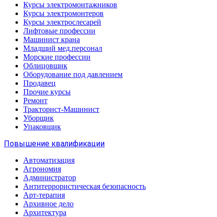
Курсы электромонтажников
Курсы электромонтеров
Курсы электрослесарей
Лифтовые профессии
Машинист крана
Младщий мед.персонал
Морские профессии
Облицовщик
Оборудование под давлением
Продавец
Прочие курсы
Ремонт
Тракторист-Машинист
Уборщик
Упаковщик
Повышение квалификации
Автоматизация
Агрономия
Администратор
Антитеррористическая безопасность
Арт-терапия
Архивное дело
Архитектура