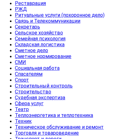
Реставрация
РЖД
Ритуальные услуги (похоронное дело)
Связь и Телекоммуникации
Секретарь
Сельское хозяйство
Семейная психология
Складская логистика
Сметное дело
Сметное нормирование
СМИ
Социальная работа
Спасателям
Спорт
Строительный контроль
Строительство
Судебная экспертиза
Сфера услуг
Театр
Теплоэнергетика и теплотехника
Техник
Техническое обслуживание и ремонт
Торговля и товароведение
Транспорт и дороги