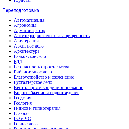
Юристы
Переподготовка
Автоматизация
Агрономия
Администратор
Антитеррористическая защищенность
Арт-терапия
Архивное дело
Архитектура
Банковское дело
БДД
Безопасность строительства
Библиотечное дело
Благоустройство и озеленение
Бухгалтерское дело
Вентиляция и кондиционирование
Водоснабжение и водоотведение
Геодезия
Геология
Гипноз и гипнотерапия
Главная
ГО и ЧС
Горное дело
Гостиничное дело и туризм