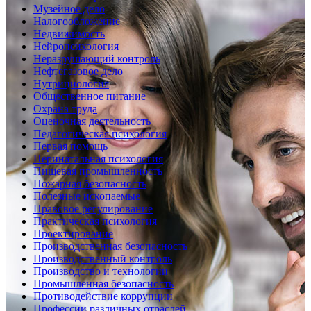
Музейное дело
Налогообложение
Недвижимость
Нейропсихология
Неразрушающий контроль
Нефтегазовое дело
Нутрициология
Общественное питание
Охрана труда
Оценочная деятельность
Педагогическая психология
Первая помощь
Перинатальная психология
Пищевая промышленность
Пожарная безопасность
Полезные ископаемые
Правовое регулирование
Практическая психология
Проектирование
Производственная безопасность
Производственный контроль
Производство и технологии
Промышленная безопасность
Противодействие коррупции
Профессии различных отраслей