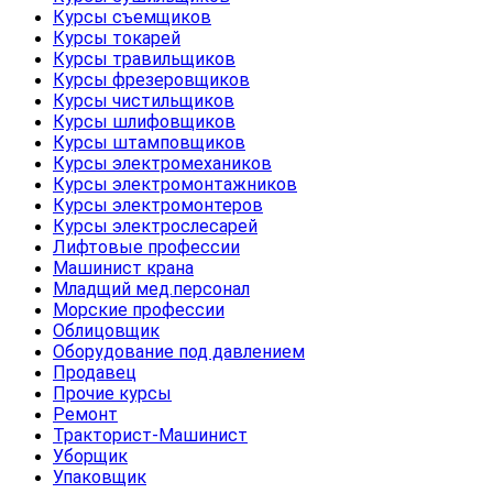
Курсы съемщиков
Курсы токарей
Курсы травильщиков
Курсы фрезеровщиков
Курсы чистильщиков
Курсы шлифовщиков
Курсы штамповщиков
Курсы электромехаников
Курсы электромонтажников
Курсы электромонтеров
Курсы электрослесарей
Лифтовые профессии
Машинист крана
Младщий мед.персонал
Морские профессии
Облицовщик
Оборудование под давлением
Продавец
Прочие курсы
Ремонт
Тракторист-Машинист
Уборщик
Упаковщик