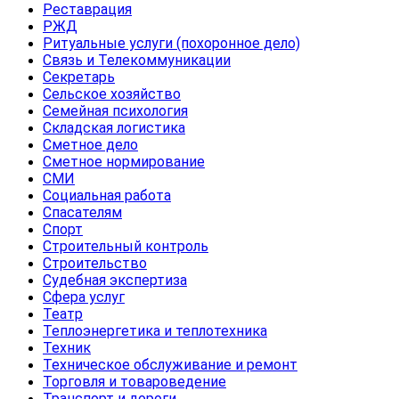
Реставрация
РЖД
Ритуальные услуги (похоронное дело)
Связь и Телекоммуникации
Секретарь
Сельское хозяйство
Семейная психология
Складская логистика
Сметное дело
Сметное нормирование
СМИ
Социальная работа
Спасателям
Спорт
Строительный контроль
Строительство
Судебная экспертиза
Сфера услуг
Театр
Теплоэнергетика и теплотехника
Техник
Техническое обслуживание и ремонт
Торговля и товароведение
Транспорт и дороги