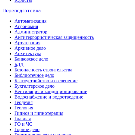
Юристы
Переподготовка
Автоматизация
Агрономия
Администратор
Антитеррористическая защищенность
Арт-терапия
Архивное дело
Архитектура
Банковское дело
БДД
Безопасность строительства
Библиотечное дело
Благоустройство и озеленение
Бухгалтерское дело
Вентиляция и кондиционирование
Водоснабжение и водоотведение
Геодезия
Геология
Гипноз и гипнотерапия
Главная
ГО и ЧС
Горное дело
Гостиничное дело и туризм