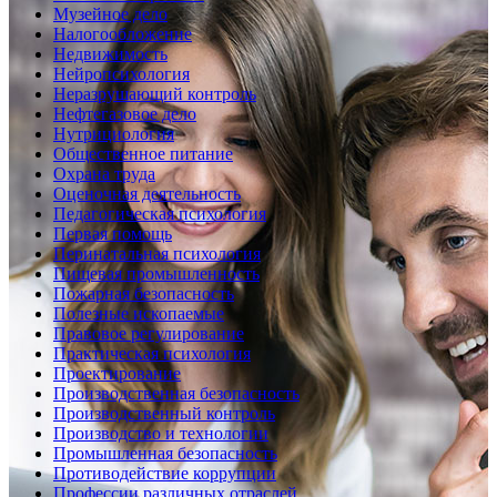
Музейное дело
Налогообложение
Недвижимость
Нейропсихология
Неразрушающий контроль
Нефтегазовое дело
Нутрициология
Общественное питание
Охрана труда
Оценочная деятельность
Педагогическая психология
Первая помощь
Перинатальная психология
Пищевая промышленность
Пожарная безопасность
Полезные ископаемые
Правовое регулирование
Практическая психология
Проектирование
Производственная безопасность
Производственный контроль
Производство и технологии
Промышленная безопасность
Противодействие коррупции
Профессии различных отраслей