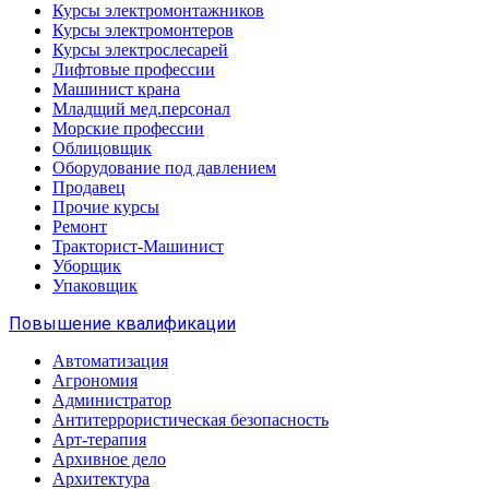
Курсы электромонтажников
Курсы электромонтеров
Курсы электрослесарей
Лифтовые профессии
Машинист крана
Младщий мед.персонал
Морские профессии
Облицовщик
Оборудование под давлением
Продавец
Прочие курсы
Ремонт
Тракторист-Машинист
Уборщик
Упаковщик
Повышение квалификации
Автоматизация
Агрономия
Администратор
Антитеррористическая безопасность
Арт-терапия
Архивное дело
Архитектура