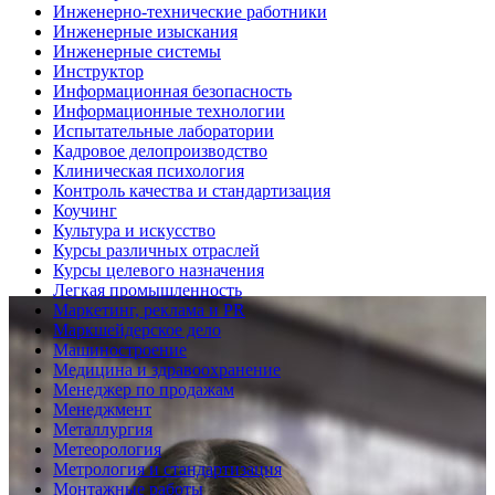
Инженерно-технические работники
Инженерные изыскания
Инженерные системы
Инструктор
Информационная безопасность
Информационные технологии
Испытательные лаборатории
Кадровое делопроизводство
Клиническая психология
Контроль качества и стандартизация
Коучинг
Культура и искусство
Курсы различных отраслей
Курсы целевого назначения
Легкая промышленность
Маркетинг, реклама и PR
Маркшейдерское дело
Машиностроение
Медицина и здравоохранение
Менеджер по продажам
Менеджмент
Металлургия
Метеорология
Метрология и стандартизация
Монтажные работы