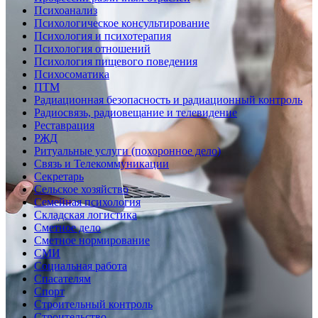
Психоанализ
Психологическое консультирование
Психология и психотерапия
Психология отношений
Психология пищевого поведения
Психосоматика
ПТМ
Радиационная безопасность и радиационный контроль
Радиосвязь, радиовещание и телевидение
Реставрация
РЖД
Ритуальные услуги (похоронное дело)
Связь и Телекоммуникации
Секретарь
Сельское хозяйство
Семейная психология
Складская логистика
Сметное дело
Сметное нормирование
СМИ
Социальная работа
Спасателям
Спорт
Строительный контроль
Строительство