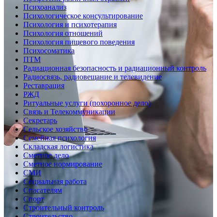
Психоанализ
Психологическое консультирование
Психология и психотерапия
Психология отношений
Психология пищевого поведения
Психосоматика
ПТМ
Радиационная безопасность и радиационный контроль
Радиосвязь, радиовещание и телевидение
Реставрация
РЖД
Ритуальные услуги (похоронное дело)
Связь и Телекоммуникации
Секретарь
Сельское хозяйство
Семейная психология
Складская логистика
Сметное дело
Сметное нормирование
СМИ
Социальная работа
Спасателям
Спорт
Строительный контроль
Строительство