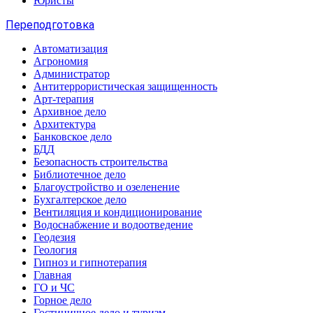
Юристы
Переподготовка
Автоматизация
Агрономия
Администратор
Антитеррористическая защищенность
Арт-терапия
Архивное дело
Архитектура
Банковское дело
БДД
Безопасность строительства
Библиотечное дело
Благоустройство и озеленение
Бухгалтерское дело
Вентиляция и кондиционирование
Водоснабжение и водоотведение
Геодезия
Геология
Гипноз и гипнотерапия
Главная
ГО и ЧС
Горное дело
Гостиничное дело и туризм