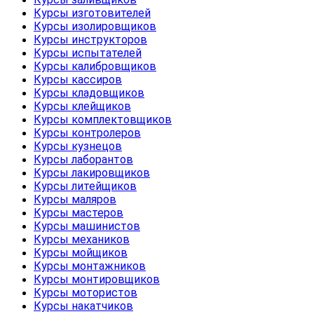
Курсы изготовителей
Курсы изолировщиков
Курсы инструкторов
Курсы испытателей
Курсы калибровщиков
Курсы кассиров
Курсы кладовщиков
Курсы клейщиков
Курсы комплектовщиков
Курсы контролеров
Курсы кузнецов
Курсы лаборантов
Курсы лакировщиков
Курсы литейщиков
Курсы маляров
Курсы мастеров
Курсы машинистов
Курсы механиков
Курсы мойщиков
Курсы монтажников
Курсы монтировщиков
Курсы мотористов
Курсы накатчиков