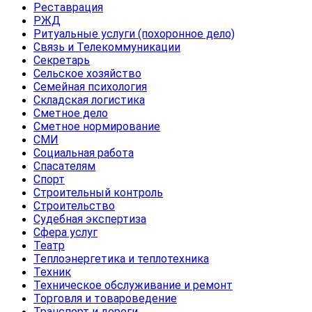
Реставрация
РЖД
Ритуальные услуги (похоронное дело)
Связь и Телекоммуникации
Секретарь
Сельское хозяйство
Семейная психология
Складская логистика
Сметное дело
Сметное нормирование
СМИ
Социальная работа
Спасателям
Спорт
Строительный контроль
Строительство
Судебная экспертиза
Сфера услуг
Театр
Теплоэнергетика и теплотехника
Техник
Техническое обслуживание и ремонт
Торговля и товароведение
Транспорт и дороги