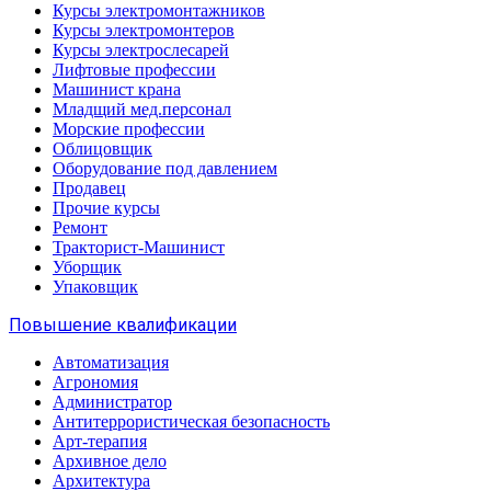
Курсы электромонтажников
Курсы электромонтеров
Курсы электрослесарей
Лифтовые профессии
Машинист крана
Младщий мед.персонал
Морские профессии
Облицовщик
Оборудование под давлением
Продавец
Прочие курсы
Ремонт
Тракторист-Машинист
Уборщик
Упаковщик
Повышение квалификации
Автоматизация
Агрономия
Администратор
Антитеррористическая безопасность
Арт-терапия
Архивное дело
Архитектура