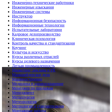
Инженерно-технические работники
Инженерные изыскания
Инженерные системы
Инструктор
Информационная безопасность
Информационные технологии
Испытательные лаборатории
Кадровое делопроизводство
Клиническая психология
Контроль качества и стандартизация
Коучинг
Культура и искусство
Курсы различных отраслей
Курсы целевого назначения
Легкая промышленность
Маркетинг, реклама и PR
Маркшейдерское дело
Машиностроение
Медицина и здравоохранение
Менеджер по продажам
Менеджмент
Металлургия
Метеорология
Метрология и стандартизация
Монтажные работы