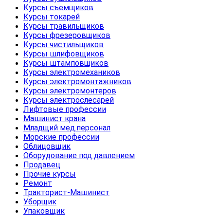
Курсы съемщиков
Курсы токарей
Курсы травильщиков
Курсы фрезеровщиков
Курсы чистильщиков
Курсы шлифовщиков
Курсы штамповщиков
Курсы электромехаников
Курсы электромонтажников
Курсы электромонтеров
Курсы электрослесарей
Лифтовые профессии
Машинист крана
Младщий мед.персонал
Морские профессии
Облицовщик
Оборудование под давлением
Продавец
Прочие курсы
Ремонт
Тракторист-Машинист
Уборщик
Упаковщик