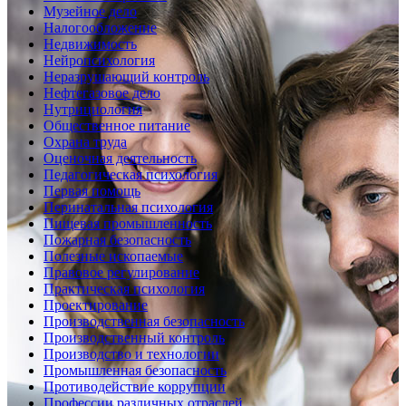
Музейное дело
Налогообложение
Недвижимость
Нейропсихология
Неразрушающий контроль
Нефтегазовое дело
Нутрициология
Общественное питание
Охрана труда
Оценочная деятельность
Педагогическая психология
Первая помощь
Перинатальная психология
Пищевая промышленность
Пожарная безопасность
Полезные ископаемые
Правовое регулирование
Практическая психология
Проектирование
Производственная безопасность
Производственный контроль
Производство и технологии
Промышленная безопасность
Противодействие коррупции
Профессии различных отраслей