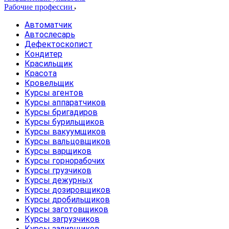
Рабочие профессии
Автоматчик
Автослесарь
Дефектоскопист
Кондитер
Красильщик
Красота
Кровельщик
Курсы агентов
Курсы аппаратчиков
Курсы бригадиров
Курсы бурильщиков
Курсы вакуумщиков
Курсы вальцовщиков
Курсы варщиков
Курсы горнорабочих
Курсы грузчиков
Курсы дежурных
Курсы дозировщиков
Курсы дробильщиков
Курсы заготовщиков
Курсы загрузчиков
Курсы заливщиков