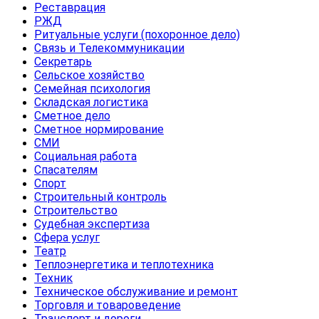
Реставрация
РЖД
Ритуальные услуги (похоронное дело)
Связь и Телекоммуникации
Секретарь
Сельское хозяйство
Семейная психология
Складская логистика
Сметное дело
Сметное нормирование
СМИ
Социальная работа
Спасателям
Спорт
Строительный контроль
Строительство
Судебная экспертиза
Сфера услуг
Театр
Теплоэнергетика и теплотехника
Техник
Техническое обслуживание и ремонт
Торговля и товароведение
Транспорт и дороги