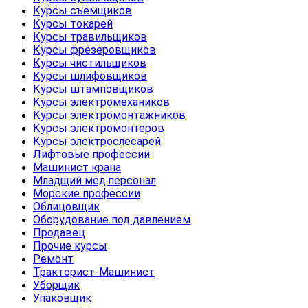
Курсы съемщиков
Курсы токарей
Курсы травильщиков
Курсы фрезеровщиков
Курсы чистильщиков
Курсы шлифовщиков
Курсы штамповщиков
Курсы электромехаников
Курсы электромонтажников
Курсы электромонтеров
Курсы электрослесарей
Лифтовые профессии
Машинист крана
Младщий мед.персонал
Морские профессии
Облицовщик
Оборудование под давлением
Продавец
Прочие курсы
Ремонт
Тракторист-Машинист
Уборщик
Упаковщик