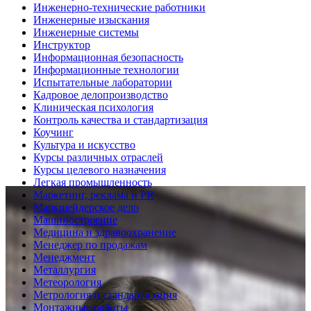
Инженерно-технические работники
Инженерные изыскания
Инженерные системы
Инструктор
Информационная безопасность
Информационные технологии
Испытательные лаборатории
Кадровое делопроизводство
Клиническая психология
Контроль качества и стандартизация
Коучинг
Культура и искусство
Курсы различных отраслей
Курсы целевого назначения
Легкая промышленность
Маркетинг, реклама и PR
Маркшейдерское дело
Машиностроение
Медицина и здравоохранение
Менеджер по продажам
Менеджмент
Металлургия
Метеорология
Метрология и стандартизация
Монтажные работы