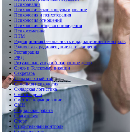
Психоанализ
Психологическое консультирование
Психология и психотерапия
Психология отношений
Психология пищевого поведения
Психосоматика
ПТМ
Радиационная безопасность и радиационный контроль
Радиосвязь, радиовещание и телевидение
Реставрация
РЖД
Ритуальные услуги (похоронное дело)
Связь и Телекоммуникации
Секретарь
Сельское хозяйство
Семейная психология
Складская логистика
Сметное дело
Сметное нормирование
СМИ
Социальная работа
Спасателям
Спорт
Строительный контроль
Строительство