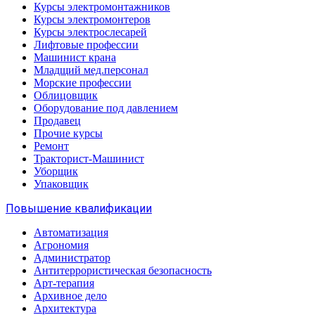
Курсы электромонтажников
Курсы электромонтеров
Курсы электрослесарей
Лифтовые профессии
Машинист крана
Младщий мед.персонал
Морские профессии
Облицовщик
Оборудование под давлением
Продавец
Прочие курсы
Ремонт
Тракторист-Машинист
Уборщик
Упаковщик
Повышение квалификации
Автоматизация
Агрономия
Администратор
Антитеррористическая безопасность
Арт-терапия
Архивное дело
Архитектура