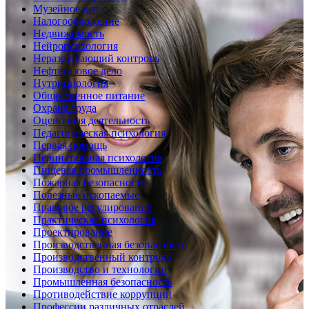
Музейное дело
Налогообложение
Недвижимость
Нейропсихология
Неразрушающий контроль
Нефтегазовое дело
Нутрициология
Общественное питание
Охрана труда
Оценочная деятельность
Педагогическая психология
Первая помощь
Перинатальная психология
Пищевая промышленность
Пожарная безопасность
Полезные ископаемые
Правовое регулирование
Практическая психология
Проектирование
Производственная безопасность
Производственный контроль
Производство и технологии
Промышленная безопасность
Противодействие коррупции
Профессии различных отраслей