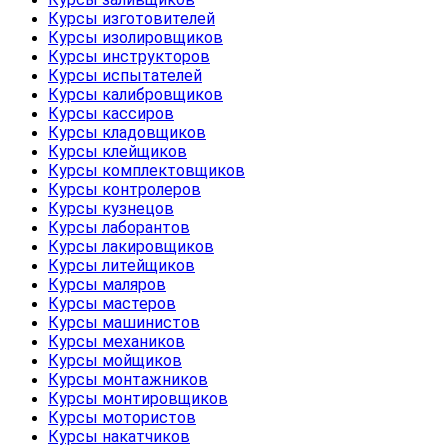
Курсы изготовителей
Курсы изолировщиков
Курсы инструкторов
Курсы испытателей
Курсы калибровщиков
Курсы кассиров
Курсы кладовщиков
Курсы клейщиков
Курсы комплектовщиков
Курсы контролеров
Курсы кузнецов
Курсы лаборантов
Курсы лакировщиков
Курсы литейщиков
Курсы маляров
Курсы мастеров
Курсы машинистов
Курсы механиков
Курсы мойщиков
Курсы монтажников
Курсы монтировщиков
Курсы мотористов
Курсы накатчиков