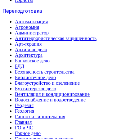
Юристы
Переподготовка
Автоматизация
Агрономия
Администратор
Антитеррористическая защищенность
Арт-терапия
Архивное дело
Архитектура
Банковское дело
БДД
Безопасность строительства
Библиотечное дело
Благоустройство и озеленение
Бухгалтерское дело
Вентиляция и кондиционирование
Водоснабжение и водоотведение
Геодезия
Геология
Гипноз и гипнотерапия
Главная
ГО и ЧС
Горное дело
Гостиничное дело и туризм