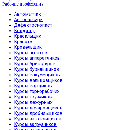
Рабочие профессии
Автоматчик
Автослесарь
Дефектоскопист
Кондитер
Красильщик
Красота
Кровельщик
Курсы агентов
Курсы аппаратчиков
Курсы бригадиров
Курсы бурильщиков
Курсы вакуумщиков
Курсы вальцовщиков
Курсы варщиков
Курсы горнорабочих
Курсы грузчиков
Курсы дежурных
Курсы дозировщиков
Курсы дробильщиков
Курсы заготовщиков
Курсы загрузчиков
Курсы заливщиков