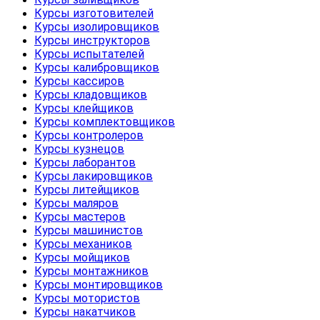
Курсы изготовителей
Курсы изолировщиков
Курсы инструкторов
Курсы испытателей
Курсы калибровщиков
Курсы кассиров
Курсы кладовщиков
Курсы клейщиков
Курсы комплектовщиков
Курсы контролеров
Курсы кузнецов
Курсы лаборантов
Курсы лакировщиков
Курсы литейщиков
Курсы маляров
Курсы мастеров
Курсы машинистов
Курсы механиков
Курсы мойщиков
Курсы монтажников
Курсы монтировщиков
Курсы мотористов
Курсы накатчиков