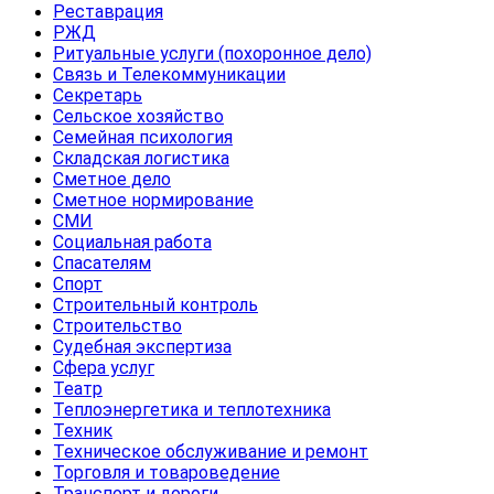
Реставрация
РЖД
Ритуальные услуги (похоронное дело)
Связь и Телекоммуникации
Секретарь
Сельское хозяйство
Семейная психология
Складская логистика
Сметное дело
Сметное нормирование
СМИ
Социальная работа
Спасателям
Спорт
Строительный контроль
Строительство
Судебная экспертиза
Сфера услуг
Театр
Теплоэнергетика и теплотехника
Техник
Техническое обслуживание и ремонт
Торговля и товароведение
Транспорт и дороги