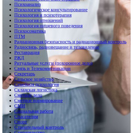
Психоанализ
Психологическое консультирование
Психология и психотерапия
Психология отношений
Психология пищевого поведения
Психосоматика
ПТМ
Радиационная безопасность и радиационный контроль
Радиосвязь, радиовещание и телевидение
Реставрация
РЖД
Ритуальные услуги (похоронное дело)
Связь и Телекоммуникации
Секретарь
Сельское хозяйство
Семейная психология
Складская логистика
Сметное дело
Сметное нормирование
СМИ
Социальная работа
Спасателям
Спорт
Строительный контроль
Строительство