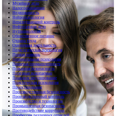
Музейное дело
Налогообложение
Недвижимость
Нейропсихология
Неразрушающий контроль
Нефтегазовое дело
Нутрициология
Общественное питание
Охрана труда
Оценочная деятельность
Педагогическая психология
Первая помощь
Перинатальная психология
Пищевая промышленность
Пожарная безопасность
Полезные ископаемые
Правовое регулирование
Практическая психология
Проектирование
Производственная безопасность
Производственный контроль
Производство и технологии
Промышленная безопасность
Противодействие коррупции
Профессии различных отраслей