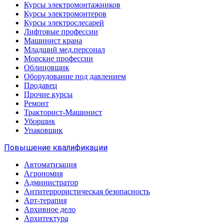
Курсы электромонтажников
Курсы электромонтеров
Курсы электрослесарей
Лифтовые профессии
Машинист крана
Младщий мед.персонал
Морские профессии
Облицовщик
Оборудование под давлением
Продавец
Прочие курсы
Ремонт
Тракторист-Машинист
Уборщик
Упаковщик
Повышение квалификации
Автоматизация
Агрономия
Администратор
Антитеррористическая безопасность
Арт-терапия
Архивное дело
Архитектура