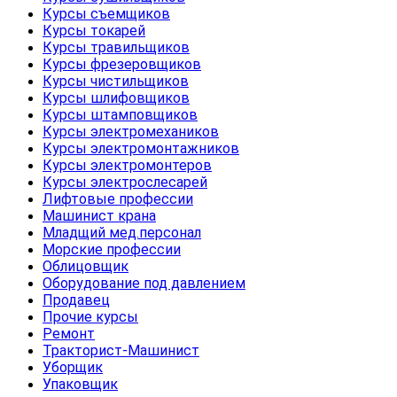
Курсы съемщиков
Курсы токарей
Курсы травильщиков
Курсы фрезеровщиков
Курсы чистильщиков
Курсы шлифовщиков
Курсы штамповщиков
Курсы электромехаников
Курсы электромонтажников
Курсы электромонтеров
Курсы электрослесарей
Лифтовые профессии
Машинист крана
Младщий мед.персонал
Морские профессии
Облицовщик
Оборудование под давлением
Продавец
Прочие курсы
Ремонт
Тракторист-Машинист
Уборщик
Упаковщик