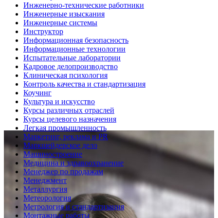
Инженерно-технические работники
Инженерные изыскания
Инженерные системы
Инструктор
Информационная безопасность
Информационные технологии
Испытательные лаборатории
Кадровое делопроизводство
Клиническая психология
Контроль качества и стандартизация
Коучинг
Культура и искусство
Курсы различных отраслей
Курсы целевого назначения
Легкая промышленность
Маркетинг, реклама и PR
Маркшейдерское дело
Машиностроение
Медицина и здравоохранение
Менеджер по продажам
Менеджмент
Металлургия
Метеорология
Метрология и стандартизация
Монтажные работы