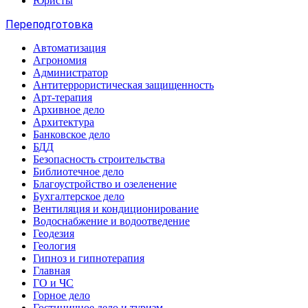
Юристы
Переподготовка
Автоматизация
Агрономия
Администратор
Антитеррористическая защищенность
Арт-терапия
Архивное дело
Архитектура
Банковское дело
БДД
Безопасность строительства
Библиотечное дело
Благоустройство и озеленение
Бухгалтерское дело
Вентиляция и кондиционирование
Водоснабжение и водоотведение
Геодезия
Геология
Гипноз и гипнотерапия
Главная
ГО и ЧС
Горное дело
Гостиничное дело и туризм