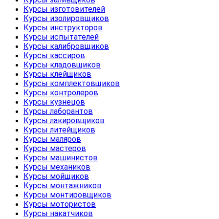
Курсы изготовителей
Курсы изолировщиков
Курсы инструкторов
Курсы испытателей
Курсы калибровщиков
Курсы кассиров
Курсы кладовщиков
Курсы клейщиков
Курсы комплектовщиков
Курсы контролеров
Курсы кузнецов
Курсы лаборантов
Курсы лакировщиков
Курсы литейщиков
Курсы маляров
Курсы мастеров
Курсы машинистов
Курсы механиков
Курсы мойщиков
Курсы монтажников
Курсы монтировщиков
Курсы мотористов
Курсы накатчиков