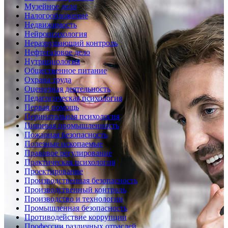
Музейное дело
Налогообложение
Недвижимость
Нейропсихология
Неразрушающий контроль
Нефтегазовое дело
Нутрициология
Общественное питание
Охрана труда
Оценочная деятельность
Педагогическая психология
Первая помощь
Перинатальная психология
Пищевая промышленность
Пожарная безопасность
Полезные ископаемые
Правовое регулирование
Практическая психология
Проектирование
Производственная безопасность
Производственный контроль
Производство и технологии
Промышленная безопасность
Противодействие коррупции
Профессии различных отраслей