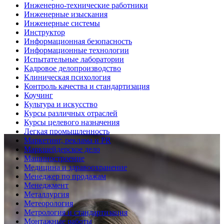
Инженерно-технические работники
Инженерные изыскания
Инженерные системы
Инструктор
Информационная безопасность
Информационные технологии
Испытательные лаборатории
Кадровое делопроизводство
Клиническая психология
Контроль качества и стандартизация
Коучинг
Культура и искусство
Курсы различных отраслей
Курсы целевого назначения
Легкая промышленность
Маркетинг, реклама и PR
Маркшейдерское дело
Машиностроение
Медицина и здравоохранение
Менеджер по продажам
Менеджмент
Металлургия
Метеорология
Метрология и стандартизация
Монтажные работы