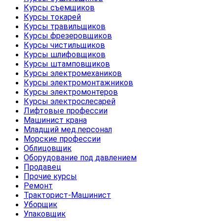
Курсы съемщиков
Курсы токарей
Курсы травильщиков
Курсы фрезеровщиков
Курсы чистильщиков
Курсы шлифовщиков
Курсы штамповщиков
Курсы электромехаников
Курсы электромонтажников
Курсы электромонтеров
Курсы электрослесарей
Лифтовые профессии
Машинист крана
Младщий мед.персонал
Морские профессии
Облицовщик
Оборудование под давлением
Продавец
Прочие курсы
Ремонт
Тракторист-Машинист
Уборщик
Упаковщик