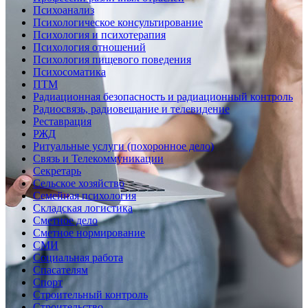
Психоанализ
Психологическое консультирование
Психология и психотерапия
Психология отношений
Психология пищевого поведения
Психосоматика
ПТМ
Радиационная безопасность и радиационный контроль
Радиосвязь, радиовещание и телевидение
Реставрация
РЖД
Ритуальные услуги (похоронное дело)
Связь и Телекоммуникации
Секретарь
Сельское хозяйство
Семейная психология
Складская логистика
Сметное дело
Сметное нормирование
СМИ
Социальная работа
Спасателям
Спорт
Строительный контроль
Строительство