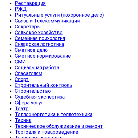
Реставрация
РЖД
Ритуальные услуги (похоронное дело)
Связь и Телекоммуникации
Секретарь
Сельское хозяйство
Семейная психология
Складская логистика
Сметное дело
Сметное нормирование
СМИ
Социальная работа
Спасателям
Спорт
Строительный контроль
Строительство
Судебная экспертиза
Сфера услуг
Театр
Теплоэнергетика и теплотехника
Техник
Техническое обслуживание и ремонт
Торговля и товароведение
Транспорт и дороги