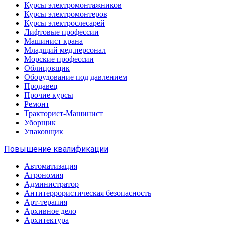
Курсы электромонтажников
Курсы электромонтеров
Курсы электрослесарей
Лифтовые профессии
Машинист крана
Младщий мед.персонал
Морские профессии
Облицовщик
Оборудование под давлением
Продавец
Прочие курсы
Ремонт
Тракторист-Машинист
Уборщик
Упаковщик
Повышение квалификации
Автоматизация
Агрономия
Администратор
Антитеррористическая безопасность
Арт-терапия
Архивное дело
Архитектура