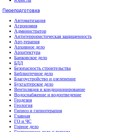
Юристы
Переподготовка
Автоматизация
Агрономия
Администратор
Антитеррористическая защищенность
Арт-терапия
Архивное дело
Архитектура
Банковское дело
БДД
Безопасность строительства
Библиотечное дело
Благоустройство и озеленение
Бухгалтерское дело
Вентиляция и кондиционирование
Водоснабжение и водоотведение
Геодезия
Геология
Гипноз и гипнотерапия
Главная
ГО и ЧС
Горное дело
Гостиничное дело и туризм