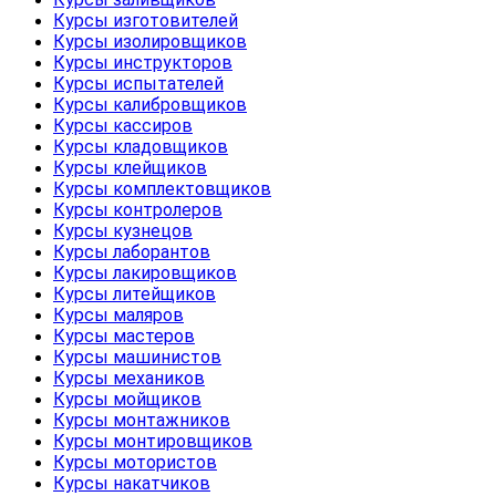
Курсы изготовителей
Курсы изолировщиков
Курсы инструкторов
Курсы испытателей
Курсы калибровщиков
Курсы кассиров
Курсы кладовщиков
Курсы клейщиков
Курсы комплектовщиков
Курсы контролеров
Курсы кузнецов
Курсы лаборантов
Курсы лакировщиков
Курсы литейщиков
Курсы маляров
Курсы мастеров
Курсы машинистов
Курсы механиков
Курсы мойщиков
Курсы монтажников
Курсы монтировщиков
Курсы мотористов
Курсы накатчиков