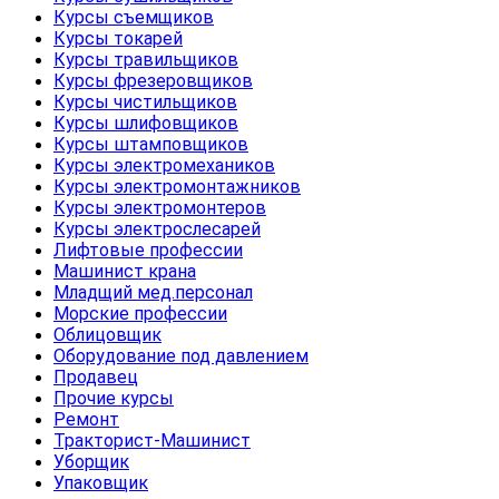
Курсы съемщиков
Курсы токарей
Курсы травильщиков
Курсы фрезеровщиков
Курсы чистильщиков
Курсы шлифовщиков
Курсы штамповщиков
Курсы электромехаников
Курсы электромонтажников
Курсы электромонтеров
Курсы электрослесарей
Лифтовые профессии
Машинист крана
Младщий мед.персонал
Морские профессии
Облицовщик
Оборудование под давлением
Продавец
Прочие курсы
Ремонт
Тракторист-Машинист
Уборщик
Упаковщик