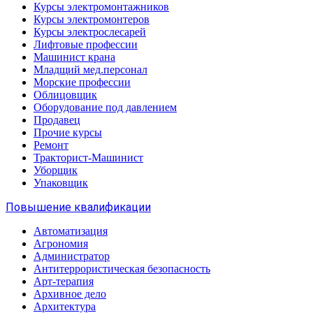
Курсы электромонтажников
Курсы электромонтеров
Курсы электрослесарей
Лифтовые профессии
Машинист крана
Младщий мед.персонал
Морские профессии
Облицовщик
Оборудование под давлением
Продавец
Прочие курсы
Ремонт
Тракторист-Машинист
Уборщик
Упаковщик
Повышение квалификации
Автоматизация
Агрономия
Администратор
Антитеррористическая безопасность
Арт-терапия
Архивное дело
Архитектура