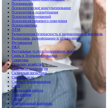
Психоанализ
Психологическое консультирование
Психология и психотерапия
Психология отношений
Психология пищевого поведения
Психосоматика
ПТМ
Радиационная безопасность и радиационный контроль
Радиосвязь, радиовещание и телевидение
Реставрация
РЖД
Ритуальные услуги (похоронное дело)
Связь и Телекоммуникации
Секретарь
Сельское хозяйство
Семейная психология
Складская логистика
Сметное дело
Сметное нормирование
СМИ
Социальная работа
Спасателям
Спорт
Строительный контроль
Строительство