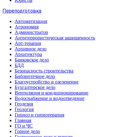
Юристы
Переподготовка
Автоматизация
Агрономия
Администратор
Антитеррористическая защищенность
Арт-терапия
Архивное дело
Архитектура
Банковское дело
БДД
Безопасность строительства
Библиотечное дело
Благоустройство и озеленение
Бухгалтерское дело
Вентиляция и кондиционирование
Водоснабжение и водоотведение
Геодезия
Геология
Гипноз и гипнотерапия
Главная
ГО и ЧС
Горное дело
Гостиничное дело и туризм