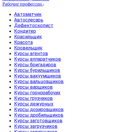
Рабочие профессии
Автоматчик
Автослесарь
Дефектоскопист
Кондитер
Красильщик
Красота
Кровельщик
Курсы агентов
Курсы аппаратчиков
Курсы бригадиров
Курсы бурильщиков
Курсы вакуумщиков
Курсы вальцовщиков
Курсы варщиков
Курсы горнорабочих
Курсы грузчиков
Курсы дежурных
Курсы дозировщиков
Курсы дробильщиков
Курсы заготовщиков
Курсы загрузчиков
Курсы заливщиков