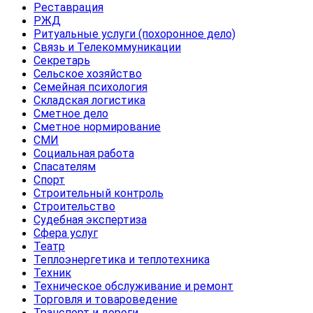
Реставрация
РЖД
Ритуальные услуги (похоронное дело)
Связь и Телекоммуникации
Секретарь
Сельское хозяйство
Семейная психология
Складская логистика
Сметное дело
Сметное нормирование
СМИ
Социальная работа
Спасателям
Спорт
Строительный контроль
Строительство
Судебная экспертиза
Сфера услуг
Театр
Теплоэнергетика и теплотехника
Техник
Техническое обслуживание и ремонт
Торговля и товароведение
Транспорт и дороги