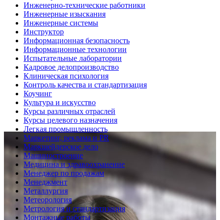
Инженерно-технические работники
Инженерные изыскания
Инженерные системы
Инструктор
Информационная безопасность
Информационные технологии
Испытательные лаборатории
Кадровое делопроизводство
Клиническая психология
Контроль качества и стандартизация
Коучинг
Культура и искусство
Курсы различных отраслей
Курсы целевого назначения
Легкая промышленность
Маркетинг, реклама и PR
Маркшейдерское дело
Машиностроение
Медицина и здравоохранение
Менеджер по продажам
Менеджмент
Металлургия
Метеорология
Метрология и стандартизация
Монтажные работы