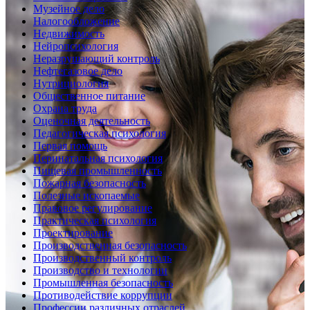
Музейное дело
Налогообложение
Недвижимость
Нейропсихология
Неразрушающий контроль
Нефтегазовое дело
Нутрициология
Общественное питание
Охрана труда
Оценочная деятельность
Педагогическая психология
Первая помощь
Перинатальная психология
Пищевая промышленность
Пожарная безопасность
Полезные ископаемые
Правовое регулирование
Практическая психология
Проектирование
Производственная безопасность
Производственный контроль
Производство и технологии
Промышленная безопасность
Противодействие коррупции
Профессии различных отраслей