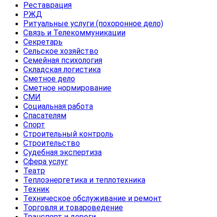
Реставрация
РЖД
Ритуальные услуги (похоронное дело)
Связь и Телекоммуникации
Секретарь
Сельское хозяйство
Семейная психология
Складская логистика
Сметное дело
Сметное нормирование
СМИ
Социальная работа
Спасателям
Спорт
Строительный контроль
Строительство
Судебная экспертиза
Сфера услуг
Театр
Теплоэнергетика и теплотехника
Техник
Техническое обслуживание и ремонт
Торговля и товароведение
Транспорт и дороги