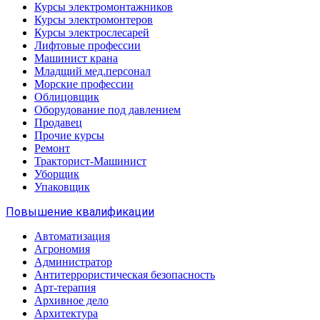
Курсы электромонтажников
Курсы электромонтеров
Курсы электрослесарей
Лифтовые профессии
Машинист крана
Младщий мед.персонал
Морские профессии
Облицовщик
Оборудование под давлением
Продавец
Прочие курсы
Ремонт
Тракторист-Машинист
Уборщик
Упаковщик
Повышение квалификации
Автоматизация
Агрономия
Администратор
Антитеррористическая безопасность
Арт-терапия
Архивное дело
Архитектура