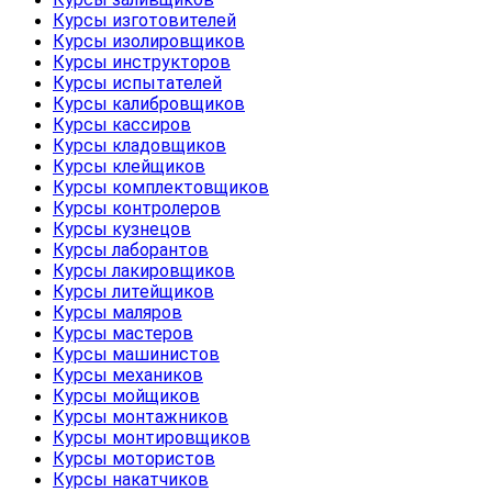
Курсы изготовителей
Курсы изолировщиков
Курсы инструкторов
Курсы испытателей
Курсы калибровщиков
Курсы кассиров
Курсы кладовщиков
Курсы клейщиков
Курсы комплектовщиков
Курсы контролеров
Курсы кузнецов
Курсы лаборантов
Курсы лакировщиков
Курсы литейщиков
Курсы маляров
Курсы мастеров
Курсы машинистов
Курсы механиков
Курсы мойщиков
Курсы монтажников
Курсы монтировщиков
Курсы мотористов
Курсы накатчиков