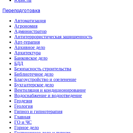
Юристы
Переподготовка
Автоматизация
Агрономия
Администратор
Антитеррористическая защищенность
Арт-терапия
Архивное дело
Архитектура
Банковское дело
БДД
Безопасность строительства
Библиотечное дело
Благоустройство и озеленение
Бухгалтерское дело
Вентиляция и кондиционирование
Водоснабжение и водоотведение
Геодезия
Геология
Гипноз и гипнотерапия
Главная
ГО и ЧС
Горное дело
Гостиничное дело и туризм