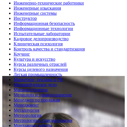
Инженерно-технические работники
Инженерные изыскания
Инженерные системы
Инструктор
Информационная безопасность
Информационные технологии
Испытательные лаборатории
Кадровое делопроизводство
Клиническая психология
Контроль качества и стандартизация
Коучинг
Культура и искусство
Курсы различных отраслей
Курсы целевого назначения
Легкая промышленность
Маркетинг, реклама и PR
Маркшейдерское дело
Машиностроение
Медицина и здравоохранение
Менеджер по продажам
Менеджмент
Металлургия
Метеорология
Метрология и стандартизация
Монтажные работы