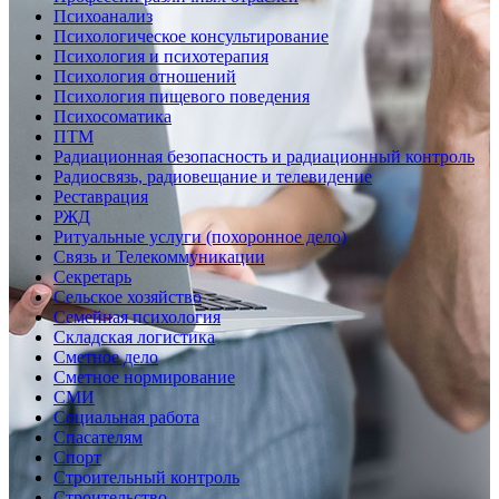
Психоанализ
Психологическое консультирование
Психология и психотерапия
Психология отношений
Психология пищевого поведения
Психосоматика
ПТМ
Радиационная безопасность и радиационный контроль
Радиосвязь, радиовещание и телевидение
Реставрация
РЖД
Ритуальные услуги (похоронное дело)
Связь и Телекоммуникации
Секретарь
Сельское хозяйство
Семейная психология
Складская логистика
Сметное дело
Сметное нормирование
СМИ
Социальная работа
Спасателям
Спорт
Строительный контроль
Строительство