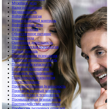
Музейное дело
Налогообложение
Недвижимость
Нейропсихология
Неразрушающий контроль
Нефтегазовое дело
Нутрициология
Общественное питание
Охрана труда
Оценочная деятельность
Педагогическая психология
Первая помощь
Перинатальная психология
Пищевая промышленность
Пожарная безопасность
Полезные ископаемые
Правовое регулирование
Практическая психология
Проектирование
Производственная безопасность
Производственный контроль
Производство и технологии
Промышленная безопасность
Противодействие коррупции
Профессии различных отраслей