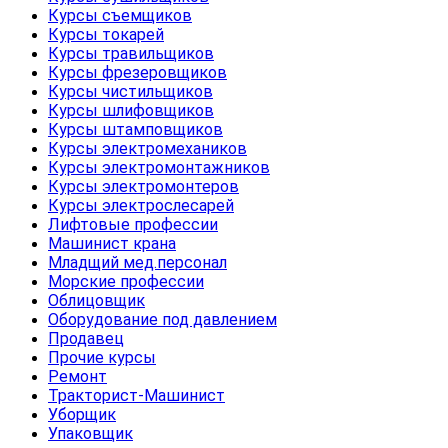
Курсы съемщиков
Курсы токарей
Курсы травильщиков
Курсы фрезеровщиков
Курсы чистильщиков
Курсы шлифовщиков
Курсы штамповщиков
Курсы электромехаников
Курсы электромонтажников
Курсы электромонтеров
Курсы электрослесарей
Лифтовые профессии
Машинист крана
Младщий мед.персонал
Морские профессии
Облицовщик
Оборудование под давлением
Продавец
Прочие курсы
Ремонт
Тракторист-Машинист
Уборщик
Упаковщик