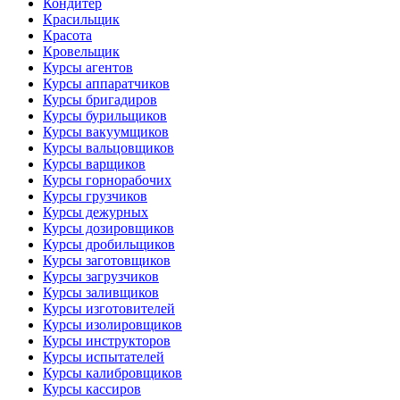
Кондитер
Красильщик
Красота
Кровельщик
Курсы агентов
Курсы аппаратчиков
Курсы бригадиров
Курсы бурильщиков
Курсы вакуумщиков
Курсы вальцовщиков
Курсы варщиков
Курсы горнорабочих
Курсы грузчиков
Курсы дежурных
Курсы дозировщиков
Курсы дробильщиков
Курсы заготовщиков
Курсы загрузчиков
Курсы заливщиков
Курсы изготовителей
Курсы изолировщиков
Курсы инструкторов
Курсы испытателей
Курсы калибровщиков
Курсы кассиров