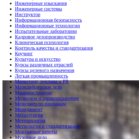
Инженерные изыскания
Инженерные системы
Инструктор
Информационная безопасность
Информационные технологии
Испытательные лаборатории
Кадровое делопроизводство
Клиническая психология
Контроль качества и стандартизация
Коучинг
Культура и искусство
Курсы различных отраслей
Курсы целевого назначения
Легкая промышленность
Маркетинг, реклама и PR
Маркшейдерское дело
Машиностроение
Медицина и здравоохранение
Менеджер по продажам
Менеджмент
Металлургия
Метеорология
Метрология и стандартизация
Монтажные работы
Музейное дело