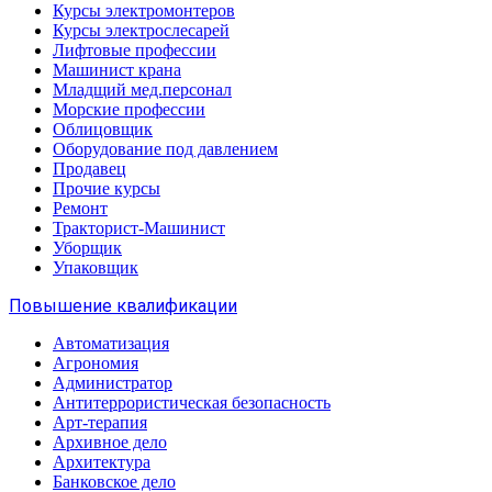
Курсы электромонтеров
Курсы электрослесарей
Лифтовые профессии
Машинист крана
Младщий мед.персонал
Морские профессии
Облицовщик
Оборудование под давлением
Продавец
Прочие курсы
Ремонт
Тракторист-Машинист
Уборщик
Упаковщик
Повышение квалификации
Автоматизация
Агрономия
Администратор
Антитеррористическая безопасность
Арт-терапия
Архивное дело
Архитектура
Банковское дело