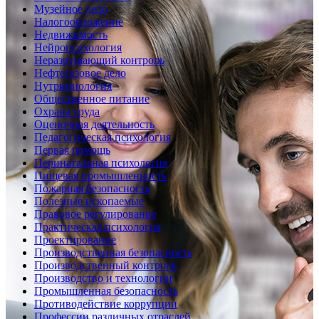
Музейное дело
Налогообложение
Недвижимость
Нейропсихология
Неразрушающий контроль
Нефтегазовое дело
Нутрициология
Общественное питание
Охрана труда
Оценочная деятельность
Педагогическая психология
Первая помощь
Перинатальная психология
Пищевая промышленность
Пожарная безопасность
Полезные ископаемые
Правовое регулирование
Практическая психология
Проектирование
Производственная безопасность
Производственный контроль
Производство и технологии
Промышленная безопасность
Противодействие коррупции
Профессии различных отраслей