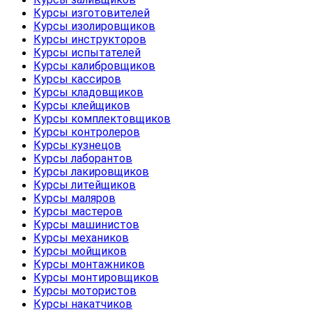
Курсы изготовителей
Курсы изолировщиков
Курсы инструкторов
Курсы испытателей
Курсы калибровщиков
Курсы кассиров
Курсы кладовщиков
Курсы клейщиков
Курсы комплектовщиков
Курсы контролеров
Курсы кузнецов
Курсы лаборантов
Курсы лакировщиков
Курсы литейщиков
Курсы маляров
Курсы мастеров
Курсы машинистов
Курсы механиков
Курсы мойщиков
Курсы монтажников
Курсы монтировщиков
Курсы мотористов
Курсы накатчиков