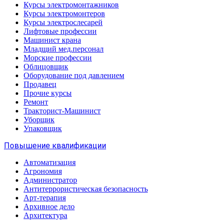
Курсы электромонтажников
Курсы электромонтеров
Курсы электрослесарей
Лифтовые профессии
Машинист крана
Младщий мед.персонал
Морские профессии
Облицовщик
Оборудование под давлением
Продавец
Прочие курсы
Ремонт
Тракторист-Машинист
Уборщик
Упаковщик
Повышение квалификации
Автоматизация
Агрономия
Администратор
Антитеррористическая безопасность
Арт-терапия
Архивное дело
Архитектура