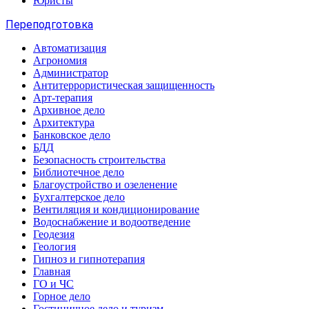
Юристы
Переподготовка
Автоматизация
Агрономия
Администратор
Антитеррористическая защищенность
Арт-терапия
Архивное дело
Архитектура
Банковское дело
БДД
Безопасность строительства
Библиотечное дело
Благоустройство и озеленение
Бухгалтерское дело
Вентиляция и кондиционирование
Водоснабжение и водоотведение
Геодезия
Геология
Гипноз и гипнотерапия
Главная
ГО и ЧС
Горное дело
Гостиничное дело и туризм