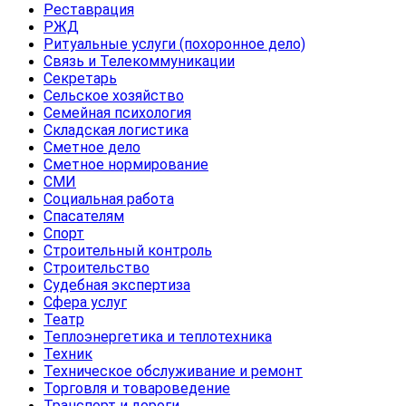
Реставрация
РЖД
Ритуальные услуги (похоронное дело)
Связь и Телекоммуникации
Секретарь
Сельское хозяйство
Семейная психология
Складская логистика
Сметное дело
Сметное нормирование
СМИ
Социальная работа
Спасателям
Спорт
Строительный контроль
Строительство
Судебная экспертиза
Сфера услуг
Театр
Теплоэнергетика и теплотехника
Техник
Техническое обслуживание и ремонт
Торговля и товароведение
Транспорт и дороги