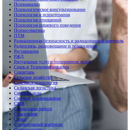
Психоанализ
Психологическое консультирование
Психология и психотерапия
Психология отношений
Психология пищевого поведения
Психосоматика
ПТМ
Радиационная безопасность и радиационный контроль
Радиосвязь, радиовещание и телевидение
Реставрация
РЖД
Ритуальные услуги (похоронное дело)
Связь и Телекоммуникации
Секретарь
Сельское хозяйство
Семейная психология
Складская логистика
Сметное дело
Сметное нормирование
СМИ
Социальная работа
Спасателям
Спорт
Строительный контроль
Строительство