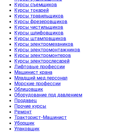
Курсы съемщиков
Курсы токарей
Курсы травильщиков
Курсы фрезеровщиков
Курсы чистильщиков
Курсы шлифовщиков
Курсы штамповщиков
Курсы электромехаников
Курсы электромонтажников
Курсы электромонтеров
Курсы электрослесарей
Лифтовые профессии
Машинист крана
Младщий мед.персонал
Морские профессии
Облицовщик
Оборудование под давлением
Продавец
Прочие курсы
Ремонт
Тракторист-Машинист
Уборщик
Упаковщик