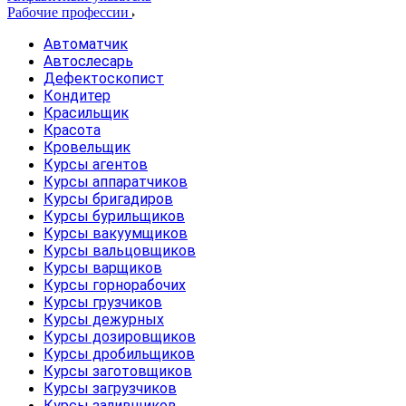
Рабочие профессии
Автоматчик
Автослесарь
Дефектоскопист
Кондитер
Красильщик
Красота
Кровельщик
Курсы агентов
Курсы аппаратчиков
Курсы бригадиров
Курсы бурильщиков
Курсы вакуумщиков
Курсы вальцовщиков
Курсы варщиков
Курсы горнорабочих
Курсы грузчиков
Курсы дежурных
Курсы дозировщиков
Курсы дробильщиков
Курсы заготовщиков
Курсы загрузчиков
Курсы заливщиков