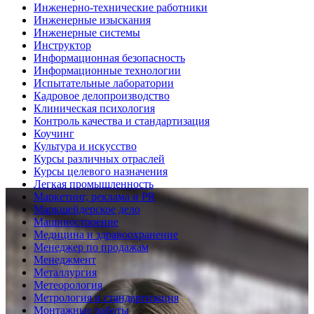
Инженерно-технические работники
Инженерные изыскания
Инженерные системы
Инструктор
Информационная безопасность
Информационные технологии
Испытательные лаборатории
Кадровое делопроизводство
Клиническая психология
Контроль качества и стандартизация
Коучинг
Культура и искусство
Курсы различных отраслей
Курсы целевого назначения
Легкая промышленность
Маркетинг, реклама и PR
Маркшейдерское дело
Машиностроение
Медицина и здравоохранение
Менеджер по продажам
Менеджмент
Металлургия
Метеорология
Метрология и стандартизация
Монтажные работы