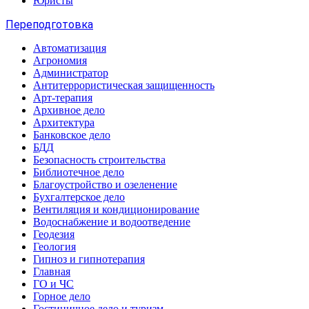
Юристы
Переподготовка
Автоматизация
Агрономия
Администратор
Антитеррористическая защищенность
Арт-терапия
Архивное дело
Архитектура
Банковское дело
БДД
Безопасность строительства
Библиотечное дело
Благоустройство и озеленение
Бухгалтерское дело
Вентиляция и кондиционирование
Водоснабжение и водоотведение
Геодезия
Геология
Гипноз и гипнотерапия
Главная
ГО и ЧС
Горное дело
Гостиничное дело и туризм