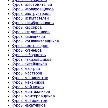
Курсы изготовителей
Курсы изолировщиков
Курсы инструкторов
Курсы испытателей
Курсы калибровщиков
Курсы кассиров
Курсы кладовщиков
Курсы клейщиков
Курсы комплектовщиков
Курсы контролеров
Курсы кузнецов
Курсы лаборантов
Курсы лакировщиков
Курсы литейщиков
Курсы маляров
Курсы мастеров
Курсы машинистов
Курсы механиков
Курсы мойщиков
Курсы монтажников
Курсы монтировщиков
Курсы мотористов
Курсы накатчиков