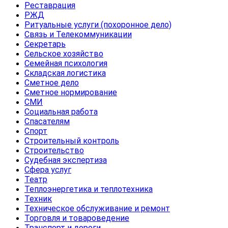
Реставрация
РЖД
Ритуальные услуги (похоронное дело)
Связь и Телекоммуникации
Секретарь
Сельское хозяйство
Семейная психология
Складская логистика
Сметное дело
Сметное нормирование
СМИ
Социальная работа
Спасателям
Спорт
Строительный контроль
Строительство
Судебная экспертиза
Сфера услуг
Театр
Теплоэнергетика и теплотехника
Техник
Техническое обслуживание и ремонт
Торговля и товароведение
Транспорт и дороги