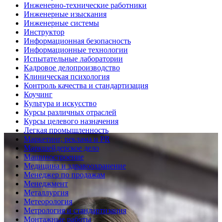
Инженерно-технические работники
Инженерные изыскания
Инженерные системы
Инструктор
Информационная безопасность
Информационные технологии
Испытательные лаборатории
Кадровое делопроизводство
Клиническая психология
Контроль качества и стандартизация
Коучинг
Культура и искусство
Курсы различных отраслей
Курсы целевого назначения
Легкая промышленность
Маркетинг, реклама и PR
Маркшейдерское дело
Машиностроение
Медицина и здравоохранение
Менеджер по продажам
Менеджмент
Металлургия
Метеорология
Метрология и стандартизация
Монтажные работы