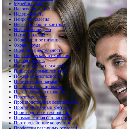
Музейное дело
Налогообложение
Недвижимость
Нейропсихология
Неразрушающий контроль
Нефтегазовое дело
Нутрициология
Общественное питание
Охрана труда
Оценочная деятельность
Педагогическая психология
Первая помощь
Перинатальная психология
Пищевая промышленность
Пожарная безопасность
Полезные ископаемые
Правовое регулирование
Практическая психология
Проектирование
Производственная безопасность
Производственный контроль
Производство и технологии
Промышленная безопасность
Противодействие коррупции
Профессии различных отраслей