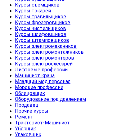
Курсы съемщиков
Курсы токарей
Курсы травильщиков
Курсы фрезеровщиков
Курсы чистильщиков
Курсы шлифовщиков
Курсы штамповщиков
Курсы электромехаников
Курсы электромонтажников
Курсы электромонтеров
Курсы электрослесарей
Лифтовые профессии
Машинист крана
Младщий мед.персонал
Морские профессии
Облицовщик
Оборудование под давлением
Продавец
Прочие курсы
Ремонт
Тракторист-Машинист
Уборщик
Упаковщик