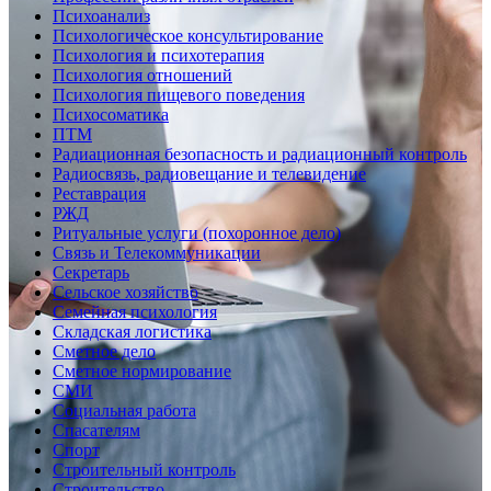
Психоанализ
Психологическое консультирование
Психология и психотерапия
Психология отношений
Психология пищевого поведения
Психосоматика
ПТМ
Радиационная безопасность и радиационный контроль
Радиосвязь, радиовещание и телевидение
Реставрация
РЖД
Ритуальные услуги (похоронное дело)
Связь и Телекоммуникации
Секретарь
Сельское хозяйство
Семейная психология
Складская логистика
Сметное дело
Сметное нормирование
СМИ
Социальная работа
Спасателям
Спорт
Строительный контроль
Строительство