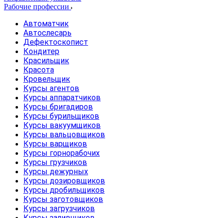
Рабочие профессии
Автоматчик
Автослесарь
Дефектоскопист
Кондитер
Красильщик
Красота
Кровельщик
Курсы агентов
Курсы аппаратчиков
Курсы бригадиров
Курсы бурильщиков
Курсы вакуумщиков
Курсы вальцовщиков
Курсы варщиков
Курсы горнорабочих
Курсы грузчиков
Курсы дежурных
Курсы дозировщиков
Курсы дробильщиков
Курсы заготовщиков
Курсы загрузчиков
Курсы заливщиков