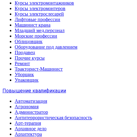
Курсы электромонтажников
Курсы электромонтеров
Курсы электрослесарей
Лифтовые профессии
Машинист крана
Младщий мед.персонал
Морские профессии
Облицовщик
Оборудование под давлением
Продавец
Прочие курсы
Ремонт
Тракторист-Машинист
Уборщик
Упаковщик
Повышение квалификации
Автоматизация
Агрономия
Администратор
Антитеррористическая безопасность
Арт-терапия
Архивное дело
Архитектура