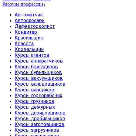
Рабочие профессии
Автоматчик
Автослесарь
Дефектоскопист
Кондитер
Красильщик
Красота
Кровельщик
Курсы агентов
Курсы аппаратчиков
Курсы бригадиров
Курсы бурильщиков
Курсы вакуумщиков
Курсы вальцовщиков
Курсы варщиков
Курсы горнорабочих
Курсы грузчиков
Курсы дежурных
Курсы дозировщиков
Курсы дробильщиков
Курсы заготовщиков
Курсы загрузчиков
Курсы заливщиков