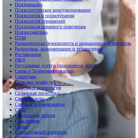
Психоанализ
Психологическое консультирование
Психология и психотерапия
Психология отношений
Психология пищевого поведения
Психосоматика
ПТМ
Радиационная безопасность и радиационный контроль
Радиосвязь, радиовещание и телевидение
Реставрация
РЖД
Ритуальные услуги (похоронное дело)
Связь и Телекоммуникации
Секретарь
Сельское хозяйство
Семейная психология
Складская логистика
Сметное дело
Сметное нормирование
СМИ
Социальная работа
Спасателям
Спорт
Строительный контроль
Строительство