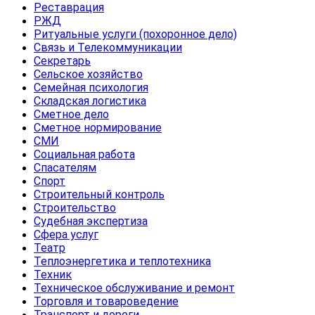
Реставрация
РЖД
Ритуальные услуги (похоронное дело)
Связь и Телекоммуникации
Секретарь
Сельское хозяйство
Семейная психология
Складская логистика
Сметное дело
Сметное нормирование
СМИ
Социальная работа
Спасателям
Спорт
Строительный контроль
Строительство
Судебная экспертиза
Сфера услуг
Театр
Теплоэнергетика и теплотехника
Техник
Техническое обслуживание и ремонт
Торговля и товароведение
Транспорт и дороги