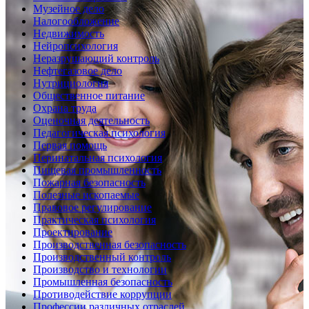
Музейное дело
Налогообложение
Недвижимость
Нейропсихология
Неразрушающий контроль
Нефтегазовое дело
Нутрициология
Общественное питание
Охрана труда
Оценочная деятельность
Педагогическая психология
Первая помощь
Перинатальная психология
Пищевая промышленность
Пожарная безопасность
Полезные ископаемые
Правовое регулирование
Практическая психология
Проектирование
Производственная безопасность
Производственный контроль
Производство и технологии
Промышленная безопасность
Противодействие коррупции
Профессии различных отраслей