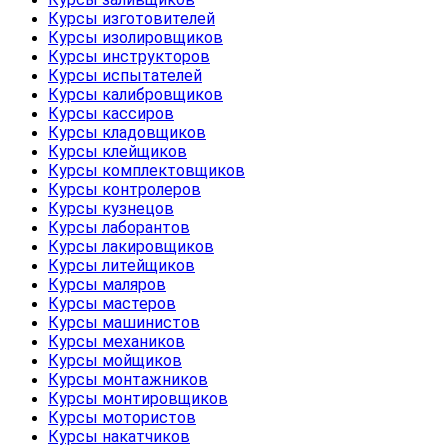
Курсы изготовителей
Курсы изолировщиков
Курсы инструкторов
Курсы испытателей
Курсы калибровщиков
Курсы кассиров
Курсы кладовщиков
Курсы клейщиков
Курсы комплектовщиков
Курсы контролеров
Курсы кузнецов
Курсы лаборантов
Курсы лакировщиков
Курсы литейщиков
Курсы маляров
Курсы мастеров
Курсы машинистов
Курсы механиков
Курсы мойщиков
Курсы монтажников
Курсы монтировщиков
Курсы мотористов
Курсы накатчиков