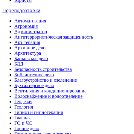
Юристы
Переподготовка
Автоматизация
Агрономия
Администратор
Антитеррористическая защищенность
Арт-терапия
Архивное дело
Архитектура
Банковское дело
БДД
Безопасность строительства
Библиотечное дело
Благоустройство и озеленение
Бухгалтерское дело
Вентиляция и кондиционирование
Водоснабжение и водоотведение
Геодезия
Геология
Гипноз и гипнотерапия
Главная
ГО и ЧС
Горное дело
Гостиничное дело и туризм