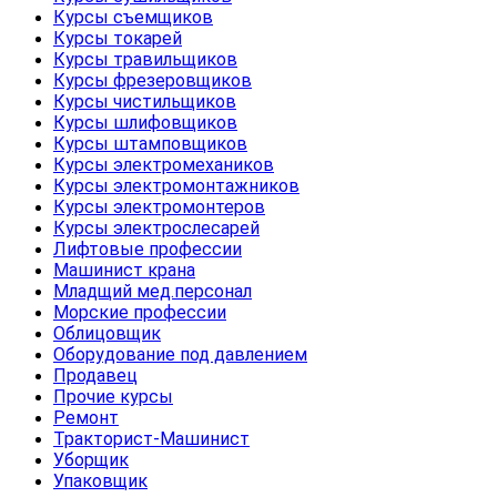
Курсы съемщиков
Курсы токарей
Курсы травильщиков
Курсы фрезеровщиков
Курсы чистильщиков
Курсы шлифовщиков
Курсы штамповщиков
Курсы электромехаников
Курсы электромонтажников
Курсы электромонтеров
Курсы электрослесарей
Лифтовые профессии
Машинист крана
Младщий мед.персонал
Морские профессии
Облицовщик
Оборудование под давлением
Продавец
Прочие курсы
Ремонт
Тракторист-Машинист
Уборщик
Упаковщик