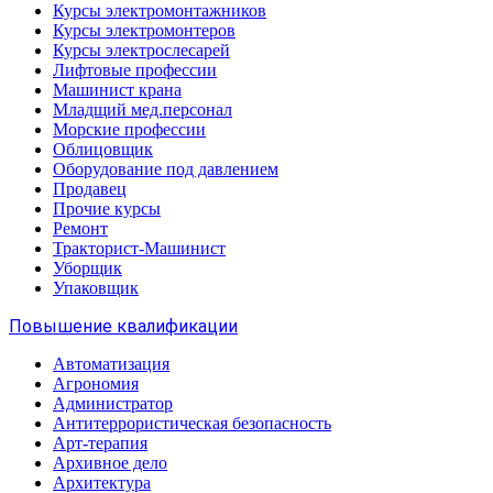
Курсы электромонтажников
Курсы электромонтеров
Курсы электрослесарей
Лифтовые профессии
Машинист крана
Младщий мед.персонал
Морские профессии
Облицовщик
Оборудование под давлением
Продавец
Прочие курсы
Ремонт
Тракторист-Машинист
Уборщик
Упаковщик
Повышение квалификации
Автоматизация
Агрономия
Администратор
Антитеррористическая безопасность
Арт-терапия
Архивное дело
Архитектура