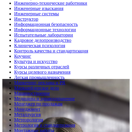
Инженерно-технические работники
Инженерные изыскания
Инженерные системы
Инструктор
Информационная безопасность
Информационные технологии
Испытательные лаборатории
Кадровое делопроизводство
Клиническая психология
Контроль качества и стандартизация
Коучинг
Культура и искусство
Курсы различных отраслей
Курсы целевого назначения
Легкая промышленность
Маркетинг, реклама и PR
Маркшейдерское дело
Машиностроение
Медицина и здравоохранение
Менеджер по продажам
Менеджмент
Металлургия
Метеорология
Метрология и стандартизация
Монтажные работы