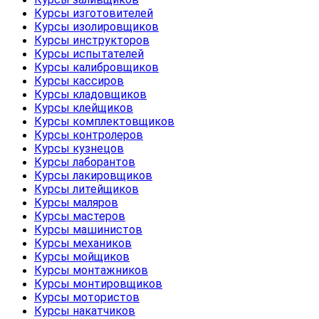
Курсы изготовителей
Курсы изолировщиков
Курсы инструкторов
Курсы испытателей
Курсы калибровщиков
Курсы кассиров
Курсы кладовщиков
Курсы клейщиков
Курсы комплектовщиков
Курсы контролеров
Курсы кузнецов
Курсы лаборантов
Курсы лакировщиков
Курсы литейщиков
Курсы маляров
Курсы мастеров
Курсы машинистов
Курсы механиков
Курсы мойщиков
Курсы монтажников
Курсы монтировщиков
Курсы мотористов
Курсы накатчиков