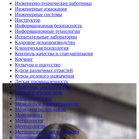
Инженерно-технические работники
Инженерные изыскания
Инженерные системы
Инструктор
Информационная безопасность
Информационные технологии
Испытательные лаборатории
Кадровое делопроизводство
Клиническая психология
Контроль качества и стандартизация
Коучинг
Культура и искусство
Курсы различных отраслей
Курсы целевого назначения
Легкая промышленность
Маркетинг, реклама и PR
Маркшейдерское дело
Машиностроение
Медицина и здравоохранение
Менеджер по продажам
Менеджмент
Металлургия
Метеорология
Метрология и стандартизация
Монтажные работы