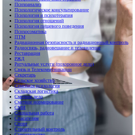
Психоанализ
Психологическое консультирование
Психология и психотерапия
Психология отношений
Психология пищевого поведения
Психосоматика
ПТМ
Радиационная безопасность и радиационный контроль
Радиосвязь, радиовещание и телевидение
Реставрация
РЖД
Ритуальные услуги (похоронное дело)
Связь и Телекоммуникации
Секретарь
Сельское хозяйство
Семейная психология
Складская логистика
Сметное дело
Сметное нормирование
СМИ
Социальная работа
Спасателям
Спорт
Строительный контроль
Строительство