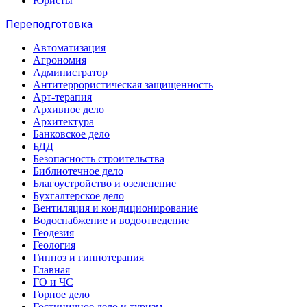
Юристы
Переподготовка
Автоматизация
Агрономия
Администратор
Антитеррористическая защищенность
Арт-терапия
Архивное дело
Архитектура
Банковское дело
БДД
Безопасность строительства
Библиотечное дело
Благоустройство и озеленение
Бухгалтерское дело
Вентиляция и кондиционирование
Водоснабжение и водоотведение
Геодезия
Геология
Гипноз и гипнотерапия
Главная
ГО и ЧС
Горное дело
Гостиничное дело и туризм