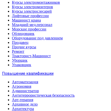
Курсы электромонтажников
Курсы электромонтеров
Курсы электрослесарей
Лифтовые профессии
Машинист крана
Младщий мед.персонал
Морские профессии
Облицовщик
Оборудование под давлением
Продавец
Прочие курсы
Ремонт
Тракторист-Машинист
Уборщик
Упаковщик
Повышение квалификации
Автоматизация
Агрономия
Администратор
Антитеррористическая безопасность
Арт-терапия
Архивное дело
Архитектура