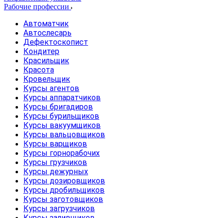
Рабочие профессии
Автоматчик
Автослесарь
Дефектоскопист
Кондитер
Красильщик
Красота
Кровельщик
Курсы агентов
Курсы аппаратчиков
Курсы бригадиров
Курсы бурильщиков
Курсы вакуумщиков
Курсы вальцовщиков
Курсы варщиков
Курсы горнорабочих
Курсы грузчиков
Курсы дежурных
Курсы дозировщиков
Курсы дробильщиков
Курсы заготовщиков
Курсы загрузчиков
Курсы заливщиков