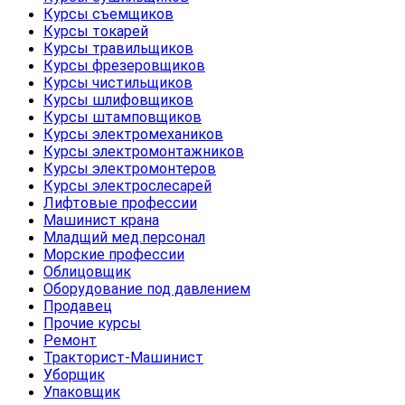
Курсы съемщиков
Курсы токарей
Курсы травильщиков
Курсы фрезеровщиков
Курсы чистильщиков
Курсы шлифовщиков
Курсы штамповщиков
Курсы электромехаников
Курсы электромонтажников
Курсы электромонтеров
Курсы электрослесарей
Лифтовые профессии
Машинист крана
Младщий мед.персонал
Морские профессии
Облицовщик
Оборудование под давлением
Продавец
Прочие курсы
Ремонт
Тракторист-Машинист
Уборщик
Упаковщик