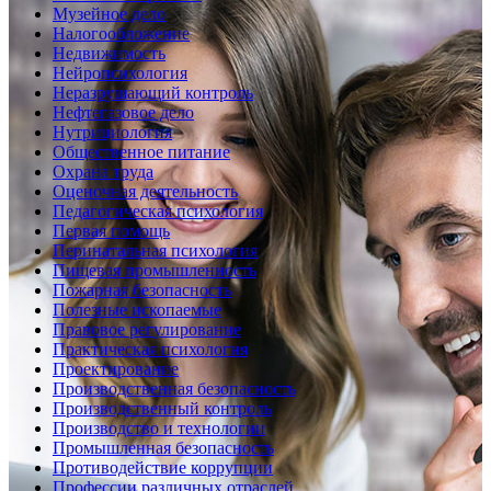
Музейное дело
Налогообложение
Недвижимость
Нейропсихология
Неразрушающий контроль
Нефтегазовое дело
Нутрициология
Общественное питание
Охрана труда
Оценочная деятельность
Педагогическая психология
Первая помощь
Перинатальная психология
Пищевая промышленность
Пожарная безопасность
Полезные ископаемые
Правовое регулирование
Практическая психология
Проектирование
Производственная безопасность
Производственный контроль
Производство и технологии
Промышленная безопасность
Противодействие коррупции
Профессии различных отраслей