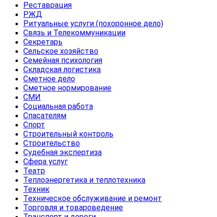
Реставрация
РЖД
Ритуальные услуги (похоронное дело)
Связь и Телекоммуникации
Секретарь
Сельское хозяйство
Семейная психология
Складская логистика
Сметное дело
Сметное нормирование
СМИ
Социальная работа
Спасателям
Спорт
Строительный контроль
Строительство
Судебная экспертиза
Сфера услуг
Театр
Теплоэнергетика и теплотехника
Техник
Техническое обслуживание и ремонт
Торговля и товароведение
Транспорт и дороги