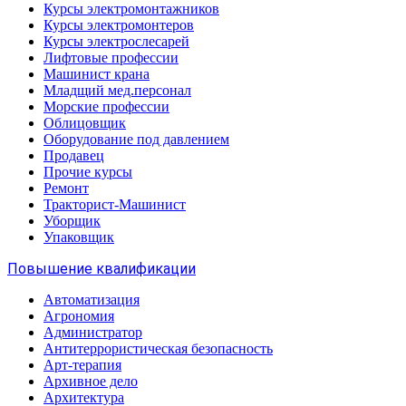
Курсы электромонтажников
Курсы электромонтеров
Курсы электрослесарей
Лифтовые профессии
Машинист крана
Младщий мед.персонал
Морские профессии
Облицовщик
Оборудование под давлением
Продавец
Прочие курсы
Ремонт
Тракторист-Машинист
Уборщик
Упаковщик
Повышение квалификации
Автоматизация
Агрономия
Администратор
Антитеррористическая безопасность
Арт-терапия
Архивное дело
Архитектура