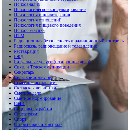
Психоанализ
Психологическое консультирование
Психология и психотерапия
Психология отношений
Психология пищевого поведения
Психосоматика
ПТМ
Радиационная безопасность и радиационный контроль
Радиосвязь, радиовещание и телевидение
Реставрация
РЖД
Ритуальные услуги (похоронное дело)
Связь и Телекоммуникации
Секретарь
Сельское хозяйство
Семейная психология
Складская логистика
Сметное дело
Сметное нормирование
СМИ
Социальная работа
Спасателям
Спорт
Строительный контроль
Строительство