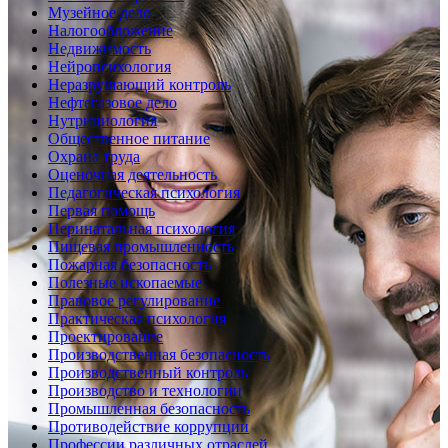
Музейное дело
Налогообложение
Недвижимость
Нейропсихология
Неразрушающий контроль
Нефтегазовое дело
Нутрициология
Общественное питание
Охрана труда
Оценочная деятельность
Педагогическая психология
Первая помощь
Перинатальная психология
Пищевая промышленность
Пожарная безопасность
Полезные ископаемые
Правовое регулирование
Практическая психология
Проектирование
Производственная безопасность
Производственный контроль
Производство и технологии
Промышленная безопасность
Противодействие коррупции
Профессии различных отраслей