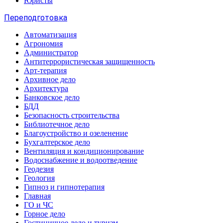
Юристы
Переподготовка
Автоматизация
Агрономия
Администратор
Антитеррористическая защищенность
Арт-терапия
Архивное дело
Архитектура
Банковское дело
БДД
Безопасность строительства
Библиотечное дело
Благоустройство и озеленение
Бухгалтерское дело
Вентиляция и кондиционирование
Водоснабжение и водоотведение
Геодезия
Геология
Гипноз и гипнотерапия
Главная
ГО и ЧС
Горное дело
Гостиничное дело и туризм