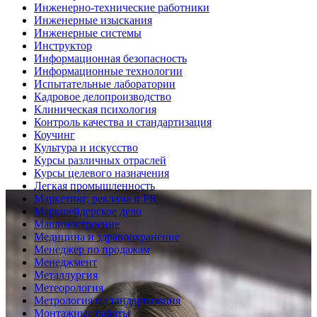
Инженерно-технические работники
Инженерные изыскания
Инженерные системы
Инструктор
Информационная безопасность
Информационные технологии
Испытательные лаборатории
Кадровое делопроизводство
Клиническая психология
Контроль качества и стандартизация
Коучинг
Культура и искусство
Курсы различных отраслей
Курсы целевого назначения
Легкая промышленность
Маркетинг, реклама и PR
Маркшейдерское дело
Машиностроение
Медицина и здравоохранение
Менеджер по продажам
Менеджмент
Металлургия
Метеорология
Метрология и стандартизация
Монтажные работы