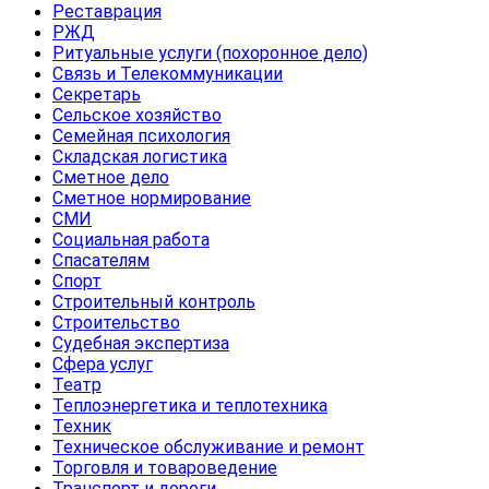
Реставрация
РЖД
Ритуальные услуги (похоронное дело)
Связь и Телекоммуникации
Секретарь
Сельское хозяйство
Семейная психология
Складская логистика
Сметное дело
Сметное нормирование
СМИ
Социальная работа
Спасателям
Спорт
Строительный контроль
Строительство
Судебная экспертиза
Сфера услуг
Театр
Теплоэнергетика и теплотехника
Техник
Техническое обслуживание и ремонт
Торговля и товароведение
Транспорт и дороги