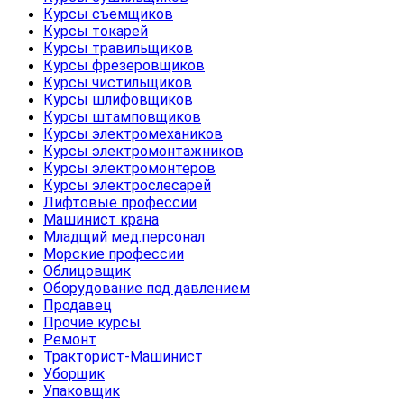
Курсы съемщиков
Курсы токарей
Курсы травильщиков
Курсы фрезеровщиков
Курсы чистильщиков
Курсы шлифовщиков
Курсы штамповщиков
Курсы электромехаников
Курсы электромонтажников
Курсы электромонтеров
Курсы электрослесарей
Лифтовые профессии
Машинист крана
Младщий мед.персонал
Морские профессии
Облицовщик
Оборудование под давлением
Продавец
Прочие курсы
Ремонт
Тракторист-Машинист
Уборщик
Упаковщик