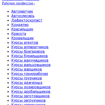
Рабочие профессии
Автоматчик
Автослесарь
Дефектоскопист
Кондитер
Красильщик
Красота
Кровельщик
Курсы агентов
Курсы аппаратчиков
Курсы бригадиров
Курсы бурильщиков
Курсы вакуумщиков
Курсы вальцовщиков
Курсы варщиков
Курсы горнорабочих
Курсы грузчиков
Курсы дежурных
Курсы дозировщиков
Курсы дробильщиков
Курсы заготовщиков
Курсы загрузчиков
Курсы заливщиков