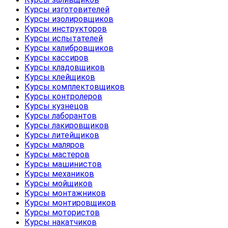
Курсы изготовителей
Курсы изолировщиков
Курсы инструкторов
Курсы испытателей
Курсы калибровщиков
Курсы кассиров
Курсы кладовщиков
Курсы клейщиков
Курсы комплектовщиков
Курсы контролеров
Курсы кузнецов
Курсы лаборантов
Курсы лакировщиков
Курсы литейщиков
Курсы маляров
Курсы мастеров
Курсы машинистов
Курсы механиков
Курсы мойщиков
Курсы монтажников
Курсы монтировщиков
Курсы мотористов
Курсы накатчиков