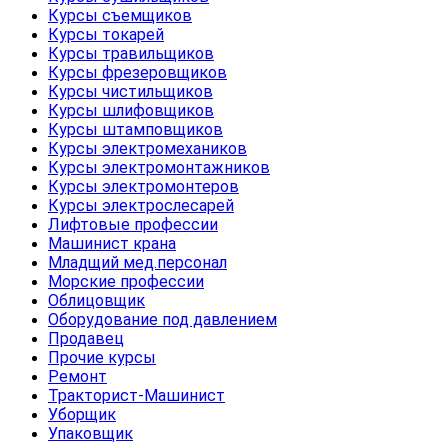
Курсы съемщиков
Курсы токарей
Курсы травильщиков
Курсы фрезеровщиков
Курсы чистильщиков
Курсы шлифовщиков
Курсы штамповщиков
Курсы электромехаников
Курсы электромонтажников
Курсы электромонтеров
Курсы электрослесарей
Лифтовые профессии
Машинист крана
Младщий мед.персонал
Морские профессии
Облицовщик
Оборудование под давлением
Продавец
Прочие курсы
Ремонт
Тракторист-Машинист
Уборщик
Упаковщик