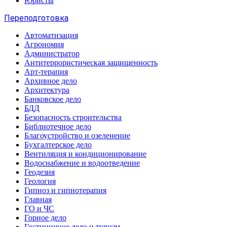
Юристы
Переподготовка
Автоматизация
Агрономия
Администратор
Антитеррористическая защищенность
Арт-терапия
Архивное дело
Архитектура
Банковское дело
БДД
Безопасность строительства
Библиотечное дело
Благоустройство и озеленение
Бухгалтерское дело
Вентиляция и кондиционирование
Водоснабжение и водоотведение
Геодезия
Геология
Гипноз и гипнотерапия
Главная
ГО и ЧС
Горное дело
Гостиничное дело и туризм