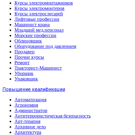
Курсы электромонтажников
Курсы электромонтеров
Курсы электрослесарей
Лифтовые профессии
Машинист крана
Младщий мед.персонал
Морские профессии
Облицовщик
Оборудование под давлением
Продавец
Прочие курсы
Ремонт
Тракторист-Машинист
Уборщик
Упаковщик
Повышение квалификации
Автоматизация
Агрономия
Администратор
Антитеррористическая безопасность
Арт-терапия
Архивное дело
Архитектура