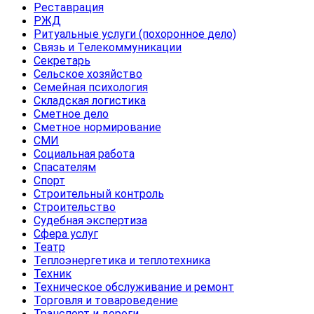
Реставрация
РЖД
Ритуальные услуги (похоронное дело)
Связь и Телекоммуникации
Секретарь
Сельское хозяйство
Семейная психология
Складская логистика
Сметное дело
Сметное нормирование
СМИ
Социальная работа
Спасателям
Спорт
Строительный контроль
Строительство
Судебная экспертиза
Сфера услуг
Театр
Теплоэнергетика и теплотехника
Техник
Техническое обслуживание и ремонт
Торговля и товароведение
Транспорт и дороги