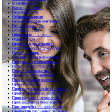
Музейное дело
Налогообложение
Недвижимость
Нейропсихология
Неразрушающий контроль
Нефтегазовое дело
Нутрициология
Общественное питание
Охрана труда
Оценочная деятельность
Педагогическая психология
Первая помощь
Перинатальная психология
Пищевая промышленность
Пожарная безопасность
Полезные ископаемые
Правовое регулирование
Практическая психология
Проектирование
Производственная безопасность
Производственный контроль
Производство и технологии
Промышленная безопасность
Противодействие коррупции
Профессии различных отраслей