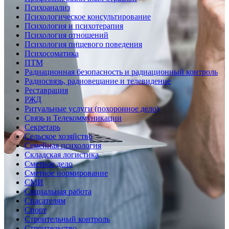
Психоанализ
Психологическое консультирование
Психология и психотерапия
Психология отношений
Психология пищевого поведения
Психосоматика
ПТМ
Радиационная безопасность и радиационный контроль
Радиосвязь, радиовещание и телевидение
Реставрация
РЖД
Ритуальные услуги (похоронное дело)
Связь и Телекоммуникации
Секретарь
Сельское хозяйство
Семейная психология
Складская логистика
Сметное дело
Сметное нормирование
СМИ
Социальная работа
Спасателям
Спорт
Строительный контроль
Строительство