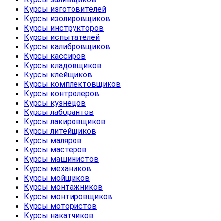
Курсы изготовителей
Курсы изолировщиков
Курсы инструкторов
Курсы испытателей
Курсы калибровщиков
Курсы кассиров
Курсы кладовщиков
Курсы клейщиков
Курсы комплектовщиков
Курсы контролеров
Курсы кузнецов
Курсы лаборантов
Курсы лакировщиков
Курсы литейщиков
Курсы маляров
Курсы мастеров
Курсы машинистов
Курсы механиков
Курсы мойщиков
Курсы монтажников
Курсы монтировщиков
Курсы мотористов
Курсы накатчиков