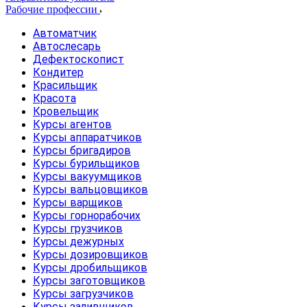
Рабочие профессии
Автоматчик
Автослесарь
Дефектоскопист
Кондитер
Красильщик
Красота
Кровельщик
Курсы агентов
Курсы аппаратчиков
Курсы бригадиров
Курсы бурильщиков
Курсы вакуумщиков
Курсы вальцовщиков
Курсы варщиков
Курсы горнорабочих
Курсы грузчиков
Курсы дежурных
Курсы дозировщиков
Курсы дробильщиков
Курсы заготовщиков
Курсы загрузчиков
Курсы заливщиков