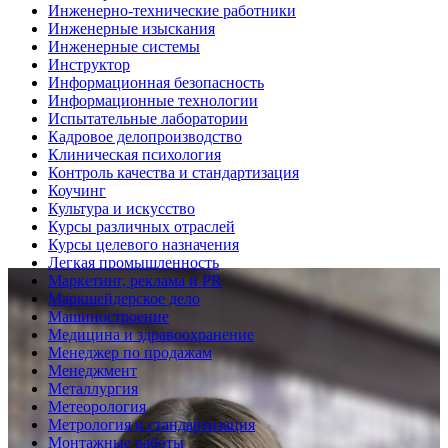
Инженерно-технические работники
Инженерные изыскания
Инженерные системы
Инструктор
Информационная безопасность
Информационные технологии
Испытательные лаборатории
Кадровое делопроизводство
Клиническая психология
Контроль качества и стандартизация
Коучинг
Культура и искусство
Курсы различных отраслей
Курсы целевого назначения
Легкая промышленность
Маркетинг, реклама и PR
Маркшейдерское дело
Машиностроение
Медицина и здравоохранение
Менеджер по продажам
Менеджмент
Металлургия
Метеорология
Метрология и стандартизация
Монтажные работы