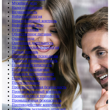
Музейное дело
Налогообложение
Недвижимость
Нейропсихология
Неразрушающий контроль
Нефтегазовое дело
Нутрициология
Общественное питание
Охрана труда
Оценочная деятельность
Педагогическая психология
Первая помощь
Перинатальная психология
Пищевая промышленность
Пожарная безопасность
Полезные ископаемые
Правовое регулирование
Практическая психология
Проектирование
Производственная безопасность
Производственный контроль
Производство и технологии
Промышленная безопасность
Противодействие коррупции
Профессии различных отраслей