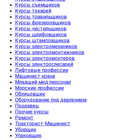
Курсы съемщиков
Курсы токарей
Курсы травильщиков
Курсы фрезеровщиков
Курсы чистильщиков
Курсы шлифовщиков
Курсы штамповщиков
Курсы электромехаников
Курсы электромонтажников
Курсы электромонтеров
Курсы электрослесарей
Лифтовые профессии
Машинист крана
Младщий мед.персонал
Морские профессии
Облицовщик
Оборудование под давлением
Продавец
Прочие курсы
Ремонт
Тракторист-Машинист
Уборщик
Упаковщик