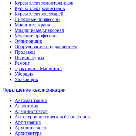
Курсы электромонтажников
Курсы электромонтеров
Курсы электрослесарей
Лифтовые профессии
Машинист крана
Младщий мед.персонал
Морские профессии
Облицовщик
Оборудование под давлением
Продавец
Прочие курсы
Ремонт
Тракторист-Машинист
Уборщик
Упаковщик
Повышение квалификации
Автоматизация
Агрономия
Администратор
Антитеррористическая безопасность
Арт-терапия
Архивное дело
Архитектура