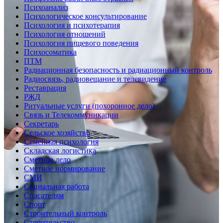
Психоанализ
Психологическое консультирование
Психология и психотерапия
Психология отношений
Психология пищевого поведения
Психосоматика
ПТМ
Радиационная безопасность и радиационный контроль
Радиосвязь, радиовещание и телевидение
Реставрация
РЖД
Ритуальные услуги (похоронное дело)
Связь и Телекоммуникации
Секретарь
Сельское хозяйство
Семейная психология
Складская логистика
Сметное дело
Сметное нормирование
СМИ
Социальная работа
Спасателям
Спорт
Строительный контроль
Строительство