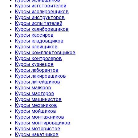
Курсы изготовителей
Курсы изолировщиков
Курсы инструкторов
Курсы испытателей
Курсы калибровщиков
Курсы кассиров
Курсы кладовщиков
Курсы клейщиков
Курсы комплектовщиков
Курсы контролеров
Курсы кузнецов
Курсы лаборантов
Курсы лакировщиков
Курсы литейщиков
Курсы маляров
Курсы мастеров
Курсы машинистов
Курсы механиков
Курсы мойщиков
Курсы монтажников
Курсы монтировщиков
Курсы мотористов
Курсы накатчиков