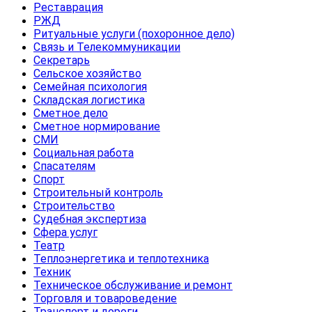
Реставрация
РЖД
Ритуальные услуги (похоронное дело)
Связь и Телекоммуникации
Секретарь
Сельское хозяйство
Семейная психология
Складская логистика
Сметное дело
Сметное нормирование
СМИ
Социальная работа
Спасателям
Спорт
Строительный контроль
Строительство
Судебная экспертиза
Сфера услуг
Театр
Теплоэнергетика и теплотехника
Техник
Техническое обслуживание и ремонт
Торговля и товароведение
Транспорт и дороги