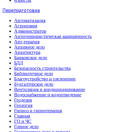
Юристы
Переподготовка
Автоматизация
Агрономия
Администратор
Антитеррористическая защищенность
Арт-терапия
Архивное дело
Архитектура
Банковское дело
БДД
Безопасность строительства
Библиотечное дело
Благоустройство и озеленение
Бухгалтерское дело
Вентиляция и кондиционирование
Водоснабжение и водоотведение
Геодезия
Геология
Гипноз и гипнотерапия
Главная
ГО и ЧС
Горное дело
Гостиничное дело и туризм