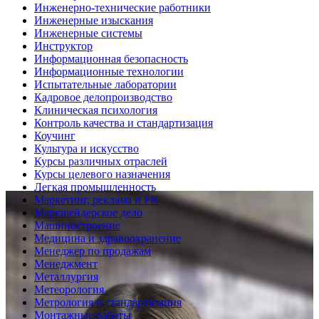
Инженерно-технические работники
Инженерные изыскания
Инженерные системы
Инструктор
Информационная безопасность
Информационные технологии
Испытательные лаборатории
Кадровое делопроизводство
Клиническая психология
Контроль качества и стандартизация
Коучинг
Культура и искусство
Курсы различных отраслей
Курсы целевого назначения
Легкая промышленность
Маркетинг, реклама и PR
Маркшейдерское дело
Машиностроение
Медицина и здравоохранение
Менеджер по продажам
Менеджмент
Металлургия
Метеорология
Метрология и стандартизация
Монтажные работы