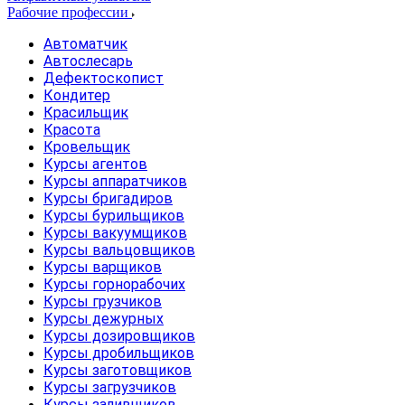
Рабочие профессии
Автоматчик
Автослесарь
Дефектоскопист
Кондитер
Красильщик
Красота
Кровельщик
Курсы агентов
Курсы аппаратчиков
Курсы бригадиров
Курсы бурильщиков
Курсы вакуумщиков
Курсы вальцовщиков
Курсы варщиков
Курсы горнорабочих
Курсы грузчиков
Курсы дежурных
Курсы дозировщиков
Курсы дробильщиков
Курсы заготовщиков
Курсы загрузчиков
Курсы заливщиков