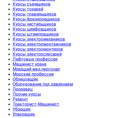
Курсы съемщиков
Курсы токарей
Курсы травильщиков
Курсы фрезеровщиков
Курсы чистильщиков
Курсы шлифовщиков
Курсы штамповщиков
Курсы электромехаников
Курсы электромонтажников
Курсы электромонтеров
Курсы электрослесарей
Лифтовые профессии
Машинист крана
Младщий мед.персонал
Морские профессии
Облицовщик
Оборудование под давлением
Продавец
Прочие курсы
Ремонт
Тракторист-Машинист
Уборщик
Упаковщик