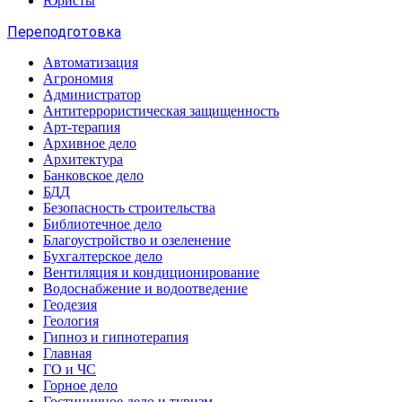
Юристы
Переподготовка
Автоматизация
Агрономия
Администратор
Антитеррористическая защищенность
Арт-терапия
Архивное дело
Архитектура
Банковское дело
БДД
Безопасность строительства
Библиотечное дело
Благоустройство и озеленение
Бухгалтерское дело
Вентиляция и кондиционирование
Водоснабжение и водоотведение
Геодезия
Геология
Гипноз и гипнотерапия
Главная
ГО и ЧС
Горное дело
Гостиничное дело и туризм