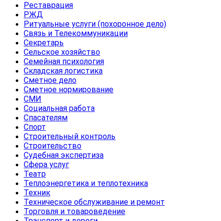
Реставрация
РЖД
Ритуальные услуги (похоронное дело)
Связь и Телекоммуникации
Секретарь
Сельское хозяйство
Семейная психология
Складская логистика
Сметное дело
Сметное нормирование
СМИ
Социальная работа
Спасателям
Спорт
Строительный контроль
Строительство
Судебная экспертиза
Сфера услуг
Театр
Теплоэнергетика и теплотехника
Техник
Техническое обслуживание и ремонт
Торговля и товароведение
Транспорт и дороги