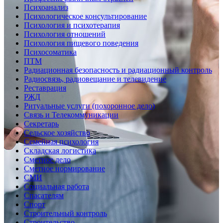
Психоанализ
Психологическое консультирование
Психология и психотерапия
Психология отношений
Психология пищевого поведения
Психосоматика
ПТМ
Радиационная безопасность и радиационный контроль
Радиосвязь, радиовещание и телевидение
Реставрация
РЖД
Ритуальные услуги (похоронное дело)
Связь и Телекоммуникации
Секретарь
Сельское хозяйство
Семейная психология
Складская логистика
Сметное дело
Сметное нормирование
СМИ
Социальная работа
Спасателям
Спорт
Строительный контроль
Строительство