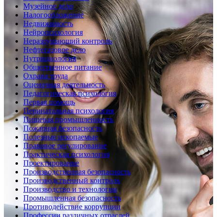
Музейное дело
Налогообложение
Недвижимость
Нейропсихология
Неразрушающий контроль
Нефтегазовое дело
Нутрициология
Общественное питание
Охрана труда
Оценочная деятельность
Педагогическая психология
Первая помощь
Перинатальная психология
Пищевая промышленность
Пожарная безопасность
Полезные ископаемые
Правовое регулирование
Практическая психология
Проектирование
Производственная безопасность
Производственный контроль
Производство и технологии
Промышленная безопасность
Противодействие коррупции
Профессии различных отраслей