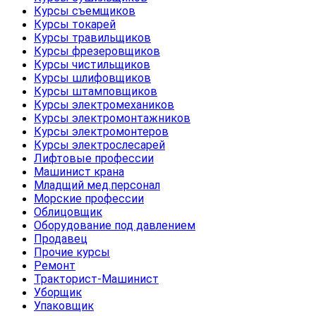
Курсы съемщиков
Курсы токарей
Курсы травильщиков
Курсы фрезеровщиков
Курсы чистильщиков
Курсы шлифовщиков
Курсы штамповщиков
Курсы электромехаников
Курсы электромонтажников
Курсы электромонтеров
Курсы электрослесарей
Лифтовые профессии
Машинист крана
Младщий мед.персонал
Морские профессии
Облицовщик
Оборудование под давлением
Продавец
Прочие курсы
Ремонт
Тракторист-Машинист
Уборщик
Упаковщик