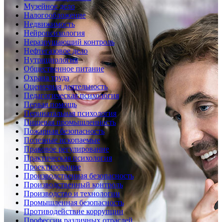
Музейное дело
Налогообложение
Недвижимость
Нейропсихология
Неразрушающий контроль
Нефтегазовое дело
Нутрициология
Общественное питание
Охрана труда
Оценочная деятельность
Педагогическая психология
Первая помощь
Перинатальная психология
Пищевая промышленность
Пожарная безопасность
Полезные ископаемые
Правовое регулирование
Практическая психология
Проектирование
Производственная безопасность
Производственный контроль
Производство и технологии
Промышленная безопасность
Противодействие коррупции
Профессии различных отраслей