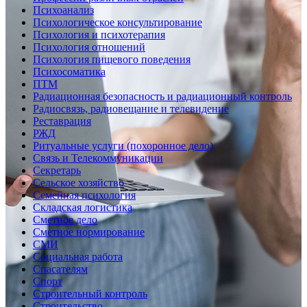
Психоанализ
Психологическое консультирование
Психология и психотерапия
Психология отношений
Психология пищевого поведения
Психосоматика
ПТМ
Радиационная безопасность и радиационный контроль
Радиосвязь, радиовещание и телевидение
Реставрация
РЖД
Ритуальные услуги (похоронное дело)
Связь и Телекоммуникации
Секретарь
Сельское хозяйство
Семейная психология
Складская логистика
Сметное дело
Сметное нормирование
СМИ
Социальная работа
Спасателям
Спорт
Строительный контроль
Строительство