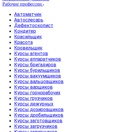
Рабочие профессии
Автоматчик
Автослесарь
Дефектоскопист
Кондитер
Красильщик
Красота
Кровельщик
Курсы агентов
Курсы аппаратчиков
Курсы бригадиров
Курсы бурильщиков
Курсы вакуумщиков
Курсы вальцовщиков
Курсы варщиков
Курсы горнорабочих
Курсы грузчиков
Курсы дежурных
Курсы дозировщиков
Курсы дробильщиков
Курсы заготовщиков
Курсы загрузчиков
Курсы заливщиков