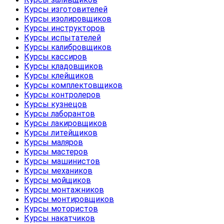
Курсы изготовителей
Курсы изолировщиков
Курсы инструкторов
Курсы испытателей
Курсы калибровщиков
Курсы кассиров
Курсы кладовщиков
Курсы клейщиков
Курсы комплектовщиков
Курсы контролеров
Курсы кузнецов
Курсы лаборантов
Курсы лакировщиков
Курсы литейщиков
Курсы маляров
Курсы мастеров
Курсы машинистов
Курсы механиков
Курсы мойщиков
Курсы монтажников
Курсы монтировщиков
Курсы мотористов
Курсы накатчиков