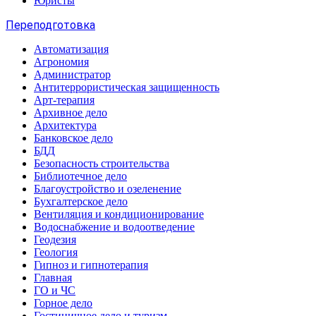
Юристы
Переподготовка
Автоматизация
Агрономия
Администратор
Антитеррористическая защищенность
Арт-терапия
Архивное дело
Архитектура
Банковское дело
БДД
Безопасность строительства
Библиотечное дело
Благоустройство и озеленение
Бухгалтерское дело
Вентиляция и кондиционирование
Водоснабжение и водоотведение
Геодезия
Геология
Гипноз и гипнотерапия
Главная
ГО и ЧС
Горное дело
Гостиничное дело и туризм