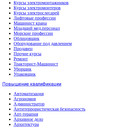
Курсы электромонтажников
Курсы электромонтеров
Курсы электрослесарей
Лифтовые профессии
Машинист крана
Младщий мед.персонал
Морские профессии
Облицовщик
Оборудование под давлением
Продавец
Прочие курсы
Ремонт
Тракторист-Машинист
Уборщик
Упаковщик
Повышение квалификации
Автоматизация
Агрономия
Администратор
Антитеррористическая безопасность
Арт-терапия
Архивное дело
Архитектура