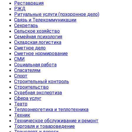
Реставрация
РЖД
Ритуальные услуги (похоронное дело)
Связь и Телекоммуникации
Секретарь
Сельское хозяйство
Семейная психология
Складская логистика
Сметное дело
Сметное нормирование
СМИ
Социальная работа
Спасателям
Спорт
Строительный контроль
Строительство
Судебная экспертиза
Сфера услуг
Театр
Теплоэнергетика и теплотехника
Техник
Техническое обслуживание и ремонт
Торговля и товароведение
Транспорт и дороги