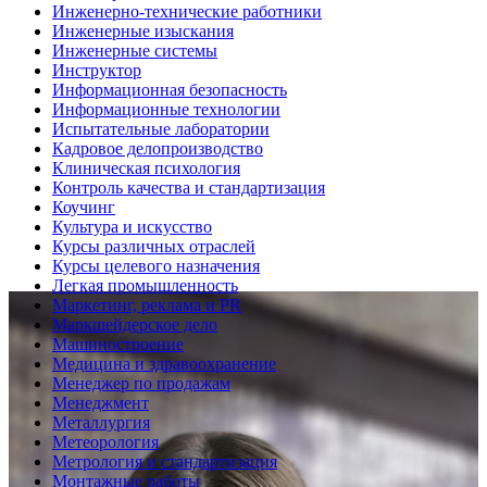
Инженерно-технические работники
Инженерные изыскания
Инженерные системы
Инструктор
Информационная безопасность
Информационные технологии
Испытательные лаборатории
Кадровое делопроизводство
Клиническая психология
Контроль качества и стандартизация
Коучинг
Культура и искусство
Курсы различных отраслей
Курсы целевого назначения
Легкая промышленность
Маркетинг, реклама и PR
Маркшейдерское дело
Машиностроение
Медицина и здравоохранение
Менеджер по продажам
Менеджмент
Металлургия
Метеорология
Метрология и стандартизация
Монтажные работы