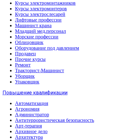
Курсы электромонтажников
Курсы электромонтеров
Курсы электрослесарей
Лифтовые профессии
Машинист крана
Младщий мед.персонал
Морские профессии
Облицовщик
Оборудование под давлением
Продавец
Прочие курсы
Ремонт
Тракторист-Машинист
Уборщик
Упаковщик
Повышение квалификации
Автоматизация
Агрономия
Администратор
Антитеррористическая безопасность
Арт-терапия
Архивное дело
Архитектура