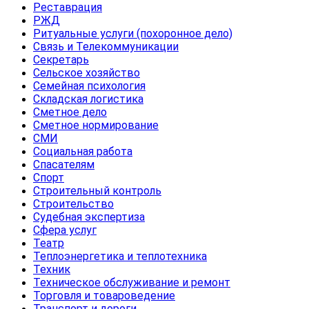
Реставрация
РЖД
Ритуальные услуги (похоронное дело)
Связь и Телекоммуникации
Секретарь
Сельское хозяйство
Семейная психология
Складская логистика
Сметное дело
Сметное нормирование
СМИ
Социальная работа
Спасателям
Спорт
Строительный контроль
Строительство
Судебная экспертиза
Сфера услуг
Театр
Теплоэнергетика и теплотехника
Техник
Техническое обслуживание и ремонт
Торговля и товароведение
Транспорт и дороги