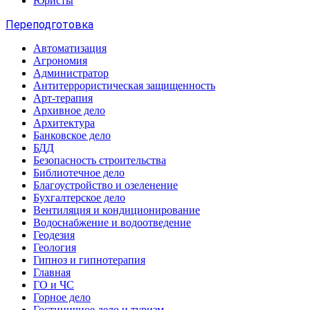
Юристы
Переподготовка
Автоматизация
Агрономия
Администратор
Антитеррористическая защищенность
Арт-терапия
Архивное дело
Архитектура
Банковское дело
БДД
Безопасность строительства
Библиотечное дело
Благоустройство и озеленение
Бухгалтерское дело
Вентиляция и кондиционирование
Водоснабжение и водоотведение
Геодезия
Геология
Гипноз и гипнотерапия
Главная
ГО и ЧС
Горное дело
Гостиничное дело и туризм