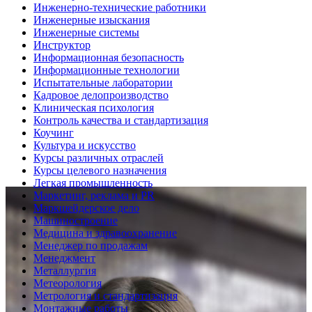
Инженерно-технические работники
Инженерные изыскания
Инженерные системы
Инструктор
Информационная безопасность
Информационные технологии
Испытательные лаборатории
Кадровое делопроизводство
Клиническая психология
Контроль качества и стандартизация
Коучинг
Культура и искусство
Курсы различных отраслей
Курсы целевого назначения
Легкая промышленность
Маркетинг, реклама и PR
Маркшейдерское дело
Машиностроение
Медицина и здравоохранение
Менеджер по продажам
Менеджмент
Металлургия
Метеорология
Метрология и стандартизация
Монтажные работы