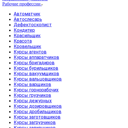
Рабочие профессии
Автоматчик
Автослесарь
Дефектоскопист
Кондитер
Красильщик
Красота
Кровельщик
Курсы агентов
Курсы аппаратчиков
Курсы бригадиров
Курсы бурильщиков
Курсы вакуумщиков
Курсы вальцовщиков
Курсы варщиков
Курсы горнорабочих
Курсы грузчиков
Курсы дежурных
Курсы дозировщиков
Курсы дробильщиков
Курсы заготовщиков
Курсы загрузчиков
Курсы заливщиков