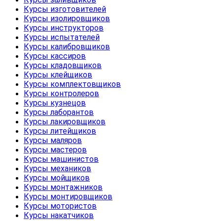
Курсы изготовителей
Курсы изолировщиков
Курсы инструкторов
Курсы испытателей
Курсы калибровщиков
Курсы кассиров
Курсы кладовщиков
Курсы клейщиков
Курсы комплектовщиков
Курсы контролеров
Курсы кузнецов
Курсы лаборантов
Курсы лакировщиков
Курсы литейщиков
Курсы маляров
Курсы мастеров
Курсы машинистов
Курсы механиков
Курсы мойщиков
Курсы монтажников
Курсы монтировщиков
Курсы мотористов
Курсы накатчиков