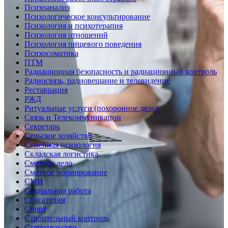
Психоанализ
Психологическое консультирование
Психология и психотерапия
Психология отношений
Психология пищевого поведения
Психосоматика
ПТМ
Радиационная безопасность и радиационный контроль
Радиосвязь, радиовещание и телевидение
Реставрация
РЖД
Ритуальные услуги (похоронное дело)
Связь и Телекоммуникации
Секретарь
Сельское хозяйство
Семейная психология
Складская логистика
Сметное дело
Сметное нормирование
СМИ
Социальная работа
Спасателям
Спорт
Строительный контроль
Строительство