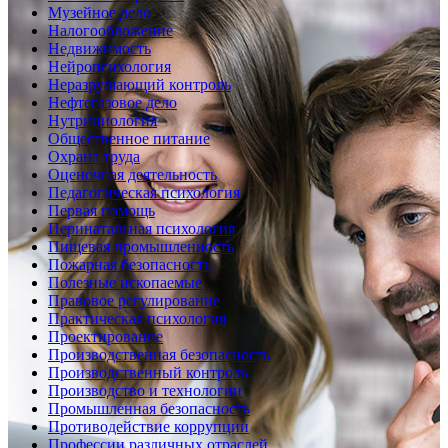
Музейное дело
Налогообложение
Недвижимость
Нейропсихология
Неразрушающий контроль
Нефтегазовое дело
Нутрициология
Общественное питание
Охрана труда
Оценочная деятельность
Педагогическая психология
Первая помощь
Перинатальная психология
Пищевая промышленность
Пожарная безопасность
Полезные ископаемые
Правовое регулирование
Практическая психология
Проектирование
Производственная безопасность
Производственный контроль
Производство и технологии
Промышленная безопасность
Противодействие коррупции
Профессии различных отраслей