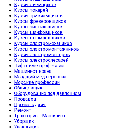
Курсы съемщиков
Курсы токарей
Курсы травильщиков
Курсы фрезеровщиков
Курсы чистильщиков
Курсы шлифовщиков
Курсы штамповщиков
Курсы электромехаников
Курсы электромонтажников
Курсы электромонтеров
Курсы электрослесарей
Лифтовые профессии
Машинист крана
Младщий мед.персонал
Морские профессии
Облицовщик
Оборудование под давлением
Продавец
Прочие курсы
Ремонт
Тракторист-Машинист
Уборщик
Упаковщик