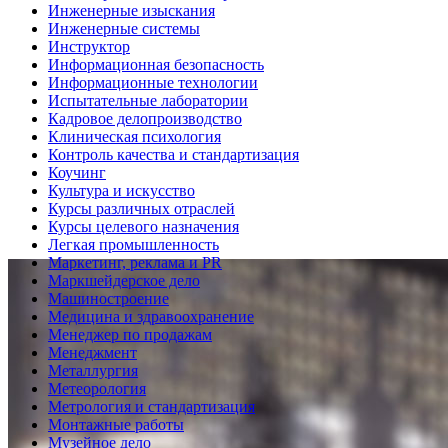
Инженерные изыскания
Инженерные системы
Инструктор
Информационная безопасность
Информационные технологии
Испытательные лаборатории
Кадровое делопроизводство
Клиническая психология
Контроль качества и стандартизация
Коучинг
Культура и искусство
Курсы различных отраслей
Курсы целевого назначения
Легкая промышленность
Маркетинг, реклама и PR
Маркшейдерское дело
Машиностроение
Медицина и здравоохранение
Менеджер по продажам
Менеджмент
Металлургия
Метеорология
Метрология и стандартизация
Монтажные работы
Музейное дело