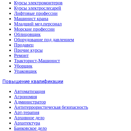
Курсы электромонтеров
Курсы электрослесарей
Лифтовые профессии
Машинист крана
Младщий мед.персонал
Морские профессии
Облицовщик
Оборудование под давлением
Продавец
Прочие курсы
Ремонт
Тракторист-Машинист
Уборщик
Упаковщик
Повышение квалификации
Автоматизация
Агрономия
Администратор
Антитеррористическая безопасность
Арт-терапия
Архивное дело
Архитектура
Банковское дело