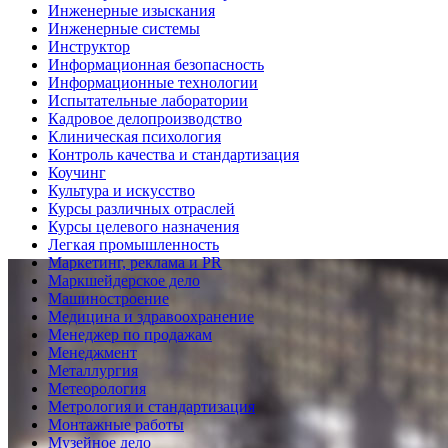
Инженерные изыскания
Инженерные системы
Инструктор
Информационная безопасность
Информационные технологии
Испытательные лаборатории
Кадровое делопроизводство
Клиническая психология
Контроль качества и стандартизация
Коучинг
Культура и искусство
Курсы различных отраслей
Курсы целевого назначения
Легкая промышленность
Маркетинг, реклама и PR
Маркшейдерское дело
Машиностроение
Медицина и здравоохранение
Менеджер по продажам
Менеджмент
Металлургия
Метеорология
Метрология и стандартизация
Монтажные работы
Музейное дело