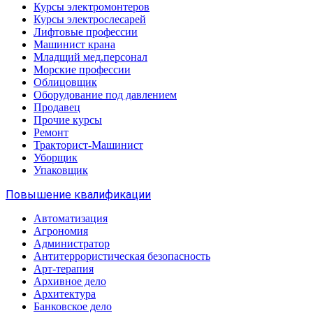
Курсы электромонтеров
Курсы электрослесарей
Лифтовые профессии
Машинист крана
Младщий мед.персонал
Морские профессии
Облицовщик
Оборудование под давлением
Продавец
Прочие курсы
Ремонт
Тракторист-Машинист
Уборщик
Упаковщик
Повышение квалификации
Автоматизация
Агрономия
Администратор
Антитеррористическая безопасность
Арт-терапия
Архивное дело
Архитектура
Банковское дело