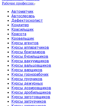
Рабочие профессии
Автоматчик
Автослесарь
Дефектоскопист
Кондитер
Красильщик
Красота
Кровельщик
Курсы агентов
Курсы аппаратчиков
Курсы бригадиров
Курсы бурильщиков
Курсы вакуумщиков
Курсы вальцовщиков
Курсы варщиков
Курсы горнорабочих
Курсы грузчиков
Курсы дежурных
Курсы дозировщиков
Курсы дробильщиков
Курсы заготовщиков
Курсы загрузчиков
Курсы заливщиков