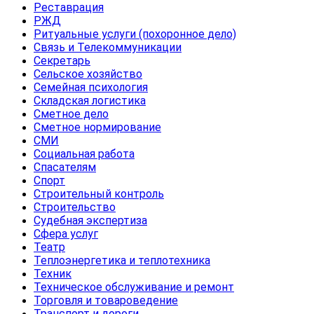
Реставрация
РЖД
Ритуальные услуги (похоронное дело)
Связь и Телекоммуникации
Секретарь
Сельское хозяйство
Семейная психология
Складская логистика
Сметное дело
Сметное нормирование
СМИ
Социальная работа
Спасателям
Спорт
Строительный контроль
Строительство
Судебная экспертиза
Сфера услуг
Театр
Теплоэнергетика и теплотехника
Техник
Техническое обслуживание и ремонт
Торговля и товароведение
Транспорт и дороги