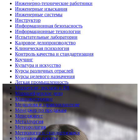
Инженерно-технические работники
Инженерные изыскания
Инженерные системы
Инструктор
Информационная безопасность
Информационные технологии
Испытательные лаборатории
Кадровое делопроизводство
Клиническая психология
Контроль качества и стандартизация
Коучинг
Культура и искусство
Курсы различных отраслей
Курсы целевого назначения
Легкая промышленность
Маркетинг, реклама и PR
Маркшейдерское дело
Машиностроение
Медицина и здравоохранение
Менеджер по продажам
Менеджмент
Металлургия
Метеорология
Метрология и стандартизация
Монтажные работы