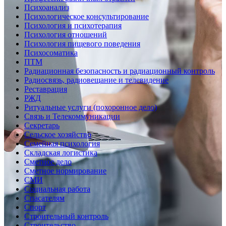
Психоанализ
Психологическое консультирование
Психология и психотерапия
Психология отношений
Психология пищевого поведения
Психосоматика
ПТМ
Радиационная безопасность и радиационный контроль
Радиосвязь, радиовещание и телевидение
Реставрация
РЖД
Ритуальные услуги (похоронное дело)
Связь и Телекоммуникации
Секретарь
Сельское хозяйство
Семейная психология
Складская логистика
Сметное дело
Сметное нормирование
СМИ
Социальная работа
Спасателям
Спорт
Строительный контроль
Строительство