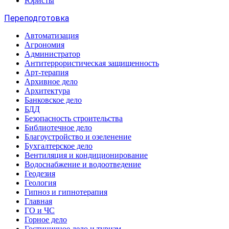
Юристы
Переподготовка
Автоматизация
Агрономия
Администратор
Антитеррористическая защищенность
Арт-терапия
Архивное дело
Архитектура
Банковское дело
БДД
Безопасность строительства
Библиотечное дело
Благоустройство и озеленение
Бухгалтерское дело
Вентиляция и кондиционирование
Водоснабжение и водоотведение
Геодезия
Геология
Гипноз и гипнотерапия
Главная
ГО и ЧС
Горное дело
Гостиничное дело и туризм