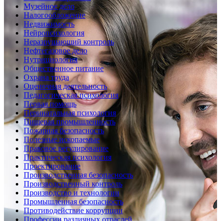
Музейное дело
Налогообложение
Недвижимость
Нейропсихология
Неразрушающий контроль
Нефтегазовое дело
Нутрициология
Общественное питание
Охрана труда
Оценочная деятельность
Педагогическая психология
Первая помощь
Перинатальная психология
Пищевая промышленность
Пожарная безопасность
Полезные ископаемые
Правовое регулирование
Практическая психология
Проектирование
Производственная безопасность
Производственный контроль
Производство и технологии
Промышленная безопасность
Противодействие коррупции
Профессии различных отраслей