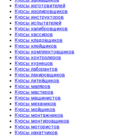
Курсы изготовителей
Курсы изолировщиков
Курсы инструкторов
Курсы испытателей
Курсы калибровщиков
Курсы кассиров
Курсы кладовщиков
Курсы клейщиков
Курсы комплектовщиков
Курсы контролеров
Курсы кузнецов
Курсы лаборантов
Курсы лакировщиков
Курсы литейщиков
Курсы маляров
Курсы мастеров
Курсы машинистов
Курсы механиков
Курсы мойщиков
Курсы монтажников
Курсы монтировщиков
Курсы мотористов
Курсы накатчиков