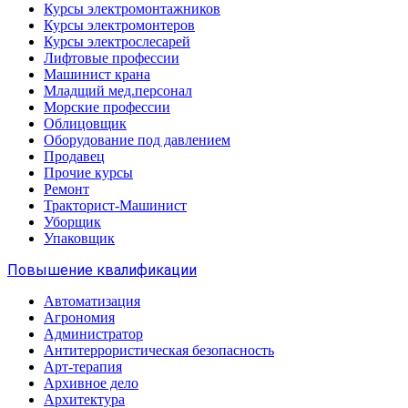
Курсы электромонтажников
Курсы электромонтеров
Курсы электрослесарей
Лифтовые профессии
Машинист крана
Младщий мед.персонал
Морские профессии
Облицовщик
Оборудование под давлением
Продавец
Прочие курсы
Ремонт
Тракторист-Машинист
Уборщик
Упаковщик
Повышение квалификации
Автоматизация
Агрономия
Администратор
Антитеррористическая безопасность
Арт-терапия
Архивное дело
Архитектура