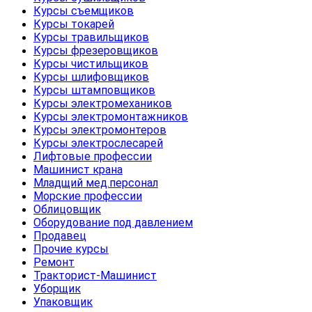
Курсы съемщиков
Курсы токарей
Курсы травильщиков
Курсы фрезеровщиков
Курсы чистильщиков
Курсы шлифовщиков
Курсы штамповщиков
Курсы электромехаников
Курсы электромонтажников
Курсы электромонтеров
Курсы электрослесарей
Лифтовые профессии
Машинист крана
Младщий мед.персонал
Морские профессии
Облицовщик
Оборудование под давлением
Продавец
Прочие курсы
Ремонт
Тракторист-Машинист
Уборщик
Упаковщик