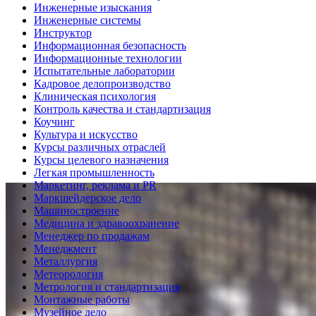
Инженерные изыскания
Инженерные системы
Инструктор
Информационная безопасность
Информационные технологии
Испытательные лаборатории
Кадровое делопроизводство
Клиническая психология
Контроль качества и стандартизация
Коучинг
Культура и искусство
Курсы различных отраслей
Курсы целевого назначения
Легкая промышленность
Маркетинг, реклама и PR
Маркшейдерское дело
Машиностроение
Медицина и здравоохранение
Менеджер по продажам
Менеджмент
Металлургия
Метеорология
Метрология и стандартизация
Монтажные работы
Музейное дело