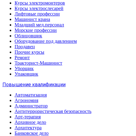
Курсы электромонтеров
Курсы электрослесарей
Лифтовые профессии
Машинист крана
Младщий мед.персонал
Морские профессии
Облицовщик
Оборудование под давлением
Продавец
Прочие курсы
Ремонт
Тракторист-Машинист
Уборщик
Упаковщик
Повышение квалификации
Автоматизация
Агрономия
Администратор
Антитеррористическая безопасность
Арт-терапия
Архивное дело
Архитектура
Банковское дело