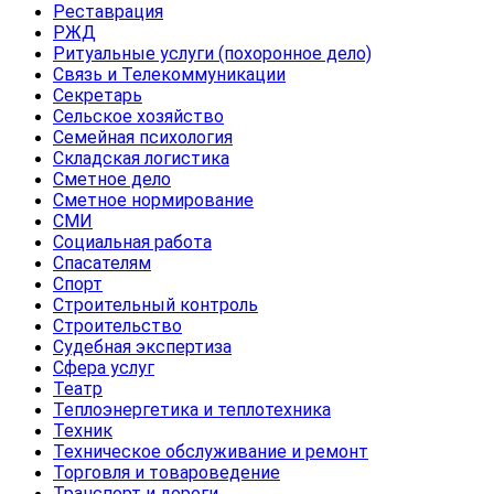
Реставрация
РЖД
Ритуальные услуги (похоронное дело)
Связь и Телекоммуникации
Секретарь
Сельское хозяйство
Семейная психология
Складская логистика
Сметное дело
Сметное нормирование
СМИ
Социальная работа
Спасателям
Спорт
Строительный контроль
Строительство
Судебная экспертиза
Сфера услуг
Театр
Теплоэнергетика и теплотехника
Техник
Техническое обслуживание и ремонт
Торговля и товароведение
Транспорт и дороги