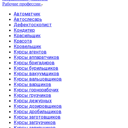
Рабочие профессии
Автоматчик
Автослесарь
Дефектоскопист
Кондитер
Красильщик
Красота
Кровельщик
Курсы агентов
Курсы аппаратчиков
Курсы бригадиров
Курсы бурильщиков
Курсы вакуумщиков
Курсы вальцовщиков
Курсы варщиков
Курсы горнорабочих
Курсы грузчиков
Курсы дежурных
Курсы дозировщиков
Курсы дробильщиков
Курсы заготовщиков
Курсы загрузчиков
Курсы заливщиков