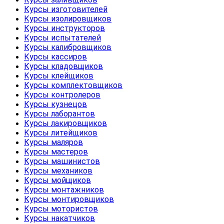
Курсы изготовителей
Курсы изолировщиков
Курсы инструкторов
Курсы испытателей
Курсы калибровщиков
Курсы кассиров
Курсы кладовщиков
Курсы клейщиков
Курсы комплектовщиков
Курсы контролеров
Курсы кузнецов
Курсы лаборантов
Курсы лакировщиков
Курсы литейщиков
Курсы маляров
Курсы мастеров
Курсы машинистов
Курсы механиков
Курсы мойщиков
Курсы монтажников
Курсы монтировщиков
Курсы мотористов
Курсы накатчиков