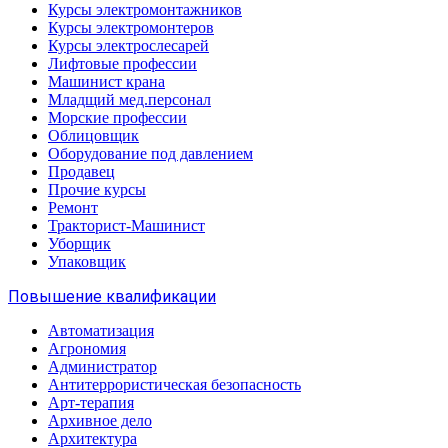
Курсы электромонтажников
Курсы электромонтеров
Курсы электрослесарей
Лифтовые профессии
Машинист крана
Младщий мед.персонал
Морские профессии
Облицовщик
Оборудование под давлением
Продавец
Прочие курсы
Ремонт
Тракторист-Машинист
Уборщик
Упаковщик
Повышение квалификации
Автоматизация
Агрономия
Администратор
Антитеррористическая безопасность
Арт-терапия
Архивное дело
Архитектура