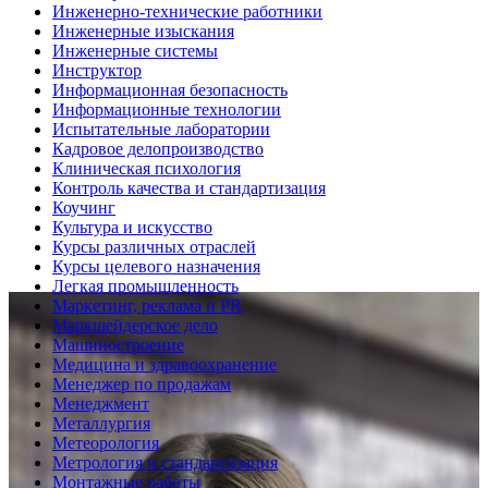
Инженерно-технические работники
Инженерные изыскания
Инженерные системы
Инструктор
Информационная безопасность
Информационные технологии
Испытательные лаборатории
Кадровое делопроизводство
Клиническая психология
Контроль качества и стандартизация
Коучинг
Культура и искусство
Курсы различных отраслей
Курсы целевого назначения
Легкая промышленность
Маркетинг, реклама и PR
Маркшейдерское дело
Машиностроение
Медицина и здравоохранение
Менеджер по продажам
Менеджмент
Металлургия
Метеорология
Метрология и стандартизация
Монтажные работы