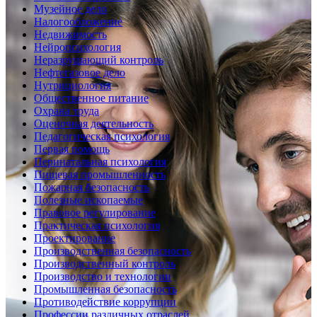
Музейное дело
Налогообложение
Недвижимость
Нейропсихология
Неразрушающий контроль
Нефтегазовое дело
Нутрициология
Общественное питание
Охрана труда
Оценочная деятельность
Педагогическая психология
Первая помощь
Перинатальная психология
Пищевая промышленность
Пожарная безопасность
Полезные ископаемые
Правовое регулирование
Практическая психология
Проектирование
Производственная безопасность
Производственный контроль
Производство и технологии
Промышленная безопасность
Противодействие коррупции
Профессии различных отраслей