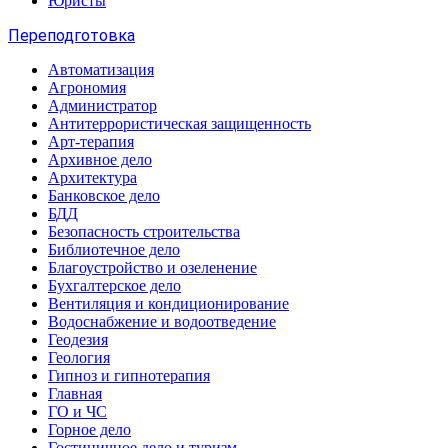
Юристы
Переподготовка
Автоматизация
Агрономия
Администратор
Антитеррористическая защищенность
Арт-терапия
Архивное дело
Архитектура
Банковское дело
БДД
Безопасность строительства
Библиотечное дело
Благоустройство и озеленение
Бухгалтерское дело
Вентиляция и кондиционирование
Водоснабжение и водоотведение
Геодезия
Геология
Гипноз и гипнотерапия
Главная
ГО и ЧС
Горное дело
Гостиничное дело и туризм