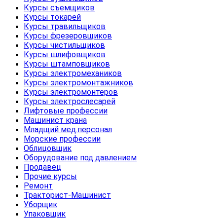
Курсы съемщиков
Курсы токарей
Курсы травильщиков
Курсы фрезеровщиков
Курсы чистильщиков
Курсы шлифовщиков
Курсы штамповщиков
Курсы электромехаников
Курсы электромонтажников
Курсы электромонтеров
Курсы электрослесарей
Лифтовые профессии
Машинист крана
Младщий мед.персонал
Морские профессии
Облицовщик
Оборудование под давлением
Продавец
Прочие курсы
Ремонт
Тракторист-Машинист
Уборщик
Упаковщик