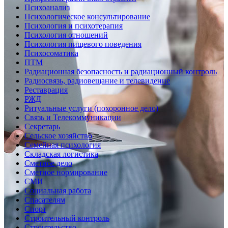
Психоанализ
Психологическое консультирование
Психология и психотерапия
Психология отношений
Психология пищевого поведения
Психосоматика
ПТМ
Радиационная безопасность и радиационный контроль
Радиосвязь, радиовещание и телевидение
Реставрация
РЖД
Ритуальные услуги (похоронное дело)
Связь и Телекоммуникации
Секретарь
Сельское хозяйство
Семейная психология
Складская логистика
Сметное дело
Сметное нормирование
СМИ
Социальная работа
Спасателям
Спорт
Строительный контроль
Строительство