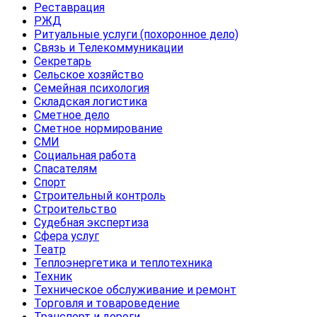
Реставрация
РЖД
Ритуальные услуги (похоронное дело)
Связь и Телекоммуникации
Секретарь
Сельское хозяйство
Семейная психология
Складская логистика
Сметное дело
Сметное нормирование
СМИ
Социальная работа
Спасателям
Спорт
Строительный контроль
Строительство
Судебная экспертиза
Сфера услуг
Театр
Теплоэнергетика и теплотехника
Техник
Техническое обслуживание и ремонт
Торговля и товароведение
Транспорт и дороги