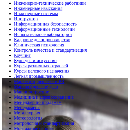
Инженерно-технические работники
Инженерные изыскания
Инженерные системы
Инструктор
Информационная безопасность
Информационные технологии
Испытательные лаборатории
Кадровое делопроизводство
Клиническая психология
Контроль качества и стандартизация
Коучинг
Культура и искусство
Курсы различных отраслей
Курсы целевого назначения
Легкая промышленность
Маркетинг, реклама и PR
Маркшейдерское дело
Машиностроение
Медицина и здравоохранение
Менеджер по продажам
Менеджмент
Металлургия
Метеорология
Метрология и стандартизация
Монтажные работы