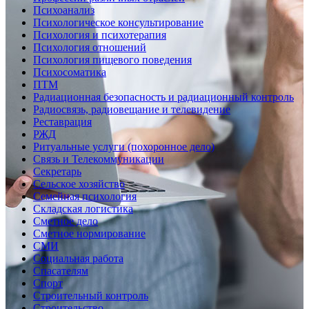
Психоанализ
Психологическое консультирование
Психология и психотерапия
Психология отношений
Психология пищевого поведения
Психосоматика
ПТМ
Радиационная безопасность и радиационный контроль
Радиосвязь, радиовещание и телевидение
Реставрация
РЖД
Ритуальные услуги (похоронное дело)
Связь и Телекоммуникации
Секретарь
Сельское хозяйство
Семейная психология
Складская логистика
Сметное дело
Сметное нормирование
СМИ
Социальная работа
Спасателям
Спорт
Строительный контроль
Строительство