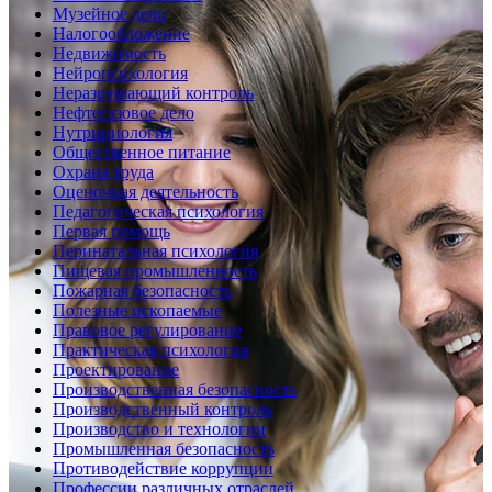
Музейное дело
Налогообложение
Недвижимость
Нейропсихология
Неразрушающий контроль
Нефтегазовое дело
Нутрициология
Общественное питание
Охрана труда
Оценочная деятельность
Педагогическая психология
Первая помощь
Перинатальная психология
Пищевая промышленность
Пожарная безопасность
Полезные ископаемые
Правовое регулирование
Практическая психология
Проектирование
Производственная безопасность
Производственный контроль
Производство и технологии
Промышленная безопасность
Противодействие коррупции
Профессии различных отраслей