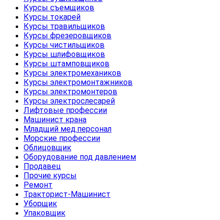
Курсы съемщиков
Курсы токарей
Курсы травильщиков
Курсы фрезеровщиков
Курсы чистильщиков
Курсы шлифовщиков
Курсы штамповщиков
Курсы электромехаников
Курсы электромонтажников
Курсы электромонтеров
Курсы электрослесарей
Лифтовые профессии
Машинист крана
Младщий мед.персонал
Морские профессии
Облицовщик
Оборудование под давлением
Продавец
Прочие курсы
Ремонт
Тракторист-Машинист
Уборщик
Упаковщик