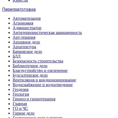
Юристы
Переподготовка
Автоматизация
Агрономия
Администратор
Антитеррористическая защищенность
Арт-терапия
Архивное дело
Архитектура
Банковское дело
БДД
Безопасность строительства
Библиотечное дело
Благоустройство и озеленение
Бухгалтерское дело
Вентиляция и кондиционирование
Водоснабжение и водоотведение
Геодезия
Геология
Гипноз и гипнотерапия
Главная
ГО и ЧС
Горное дело
Гостиничное дело и туризм