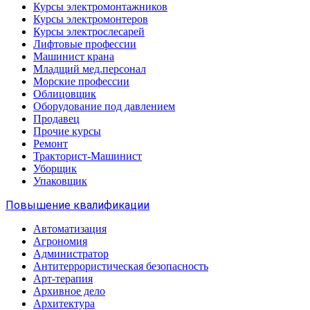
Курсы электромонтажников
Курсы электромонтеров
Курсы электрослесарей
Лифтовые профессии
Машинист крана
Младщий мед.персонал
Морские профессии
Облицовщик
Оборудование под давлением
Продавец
Прочие курсы
Ремонт
Тракторист-Машинист
Уборщик
Упаковщик
Повышение квалификации
Автоматизация
Агрономия
Администратор
Антитеррористическая безопасность
Арт-терапия
Архивное дело
Архитектура