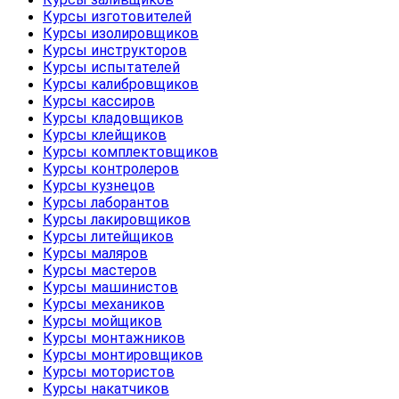
Курсы изготовителей
Курсы изолировщиков
Курсы инструкторов
Курсы испытателей
Курсы калибровщиков
Курсы кассиров
Курсы кладовщиков
Курсы клейщиков
Курсы комплектовщиков
Курсы контролеров
Курсы кузнецов
Курсы лаборантов
Курсы лакировщиков
Курсы литейщиков
Курсы маляров
Курсы мастеров
Курсы машинистов
Курсы механиков
Курсы мойщиков
Курсы монтажников
Курсы монтировщиков
Курсы мотористов
Курсы накатчиков