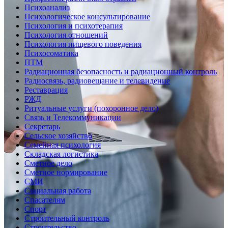
Психоанализ
Психологическое консультирование
Психология и психотерапия
Психология отношений
Психология пищевого поведения
Психосоматика
ПТМ
Радиационная безопасность и радиационный контроль
Радиосвязь, радиовещание и телевидение
Реставрация
РЖД
Ритуальные услуги (похоронное дело)
Связь и Телекоммуникации
Секретарь
Сельское хозяйство
Семейная психология
Складская логистика
Сметное дело
Сметное нормирование
СМИ
Социальная работа
Спасателям
Спорт
Строительный контроль
Строительство