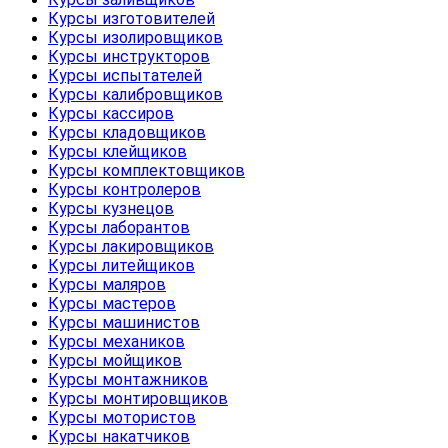
Курсы изготовителей
Курсы изолировщиков
Курсы инструкторов
Курсы испытателей
Курсы калибровщиков
Курсы кассиров
Курсы кладовщиков
Курсы клейщиков
Курсы комплектовщиков
Курсы контролеров
Курсы кузнецов
Курсы лаборантов
Курсы лакировщиков
Курсы литейщиков
Курсы маляров
Курсы мастеров
Курсы машинистов
Курсы механиков
Курсы мойщиков
Курсы монтажников
Курсы монтировщиков
Курсы мотористов
Курсы накатчиков