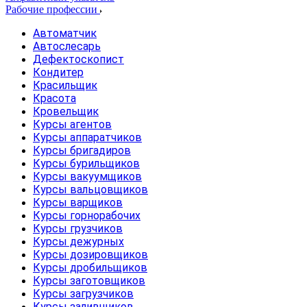
Рабочие профессии
Автоматчик
Автослесарь
Дефектоскопист
Кондитер
Красильщик
Красота
Кровельщик
Курсы агентов
Курсы аппаратчиков
Курсы бригадиров
Курсы бурильщиков
Курсы вакуумщиков
Курсы вальцовщиков
Курсы варщиков
Курсы горнорабочих
Курсы грузчиков
Курсы дежурных
Курсы дозировщиков
Курсы дробильщиков
Курсы заготовщиков
Курсы загрузчиков
Курсы заливщиков