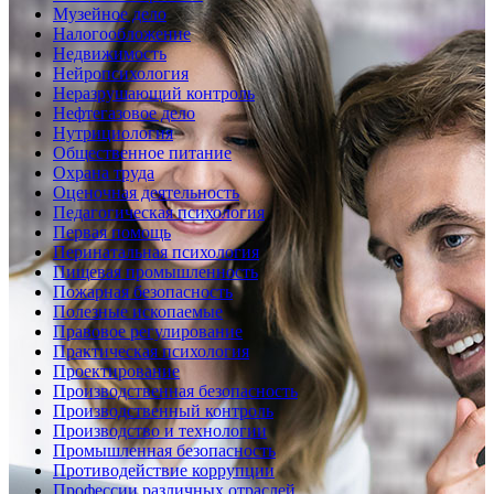
Музейное дело
Налогообложение
Недвижимость
Нейропсихология
Неразрушающий контроль
Нефтегазовое дело
Нутрициология
Общественное питание
Охрана труда
Оценочная деятельность
Педагогическая психология
Первая помощь
Перинатальная психология
Пищевая промышленность
Пожарная безопасность
Полезные ископаемые
Правовое регулирование
Практическая психология
Проектирование
Производственная безопасность
Производственный контроль
Производство и технологии
Промышленная безопасность
Противодействие коррупции
Профессии различных отраслей