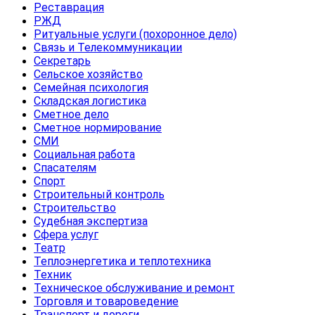
Реставрация
РЖД
Ритуальные услуги (похоронное дело)
Связь и Телекоммуникации
Секретарь
Сельское хозяйство
Семейная психология
Складская логистика
Сметное дело
Сметное нормирование
СМИ
Социальная работа
Спасателям
Спорт
Строительный контроль
Строительство
Судебная экспертиза
Сфера услуг
Театр
Теплоэнергетика и теплотехника
Техник
Техническое обслуживание и ремонт
Торговля и товароведение
Транспорт и дороги