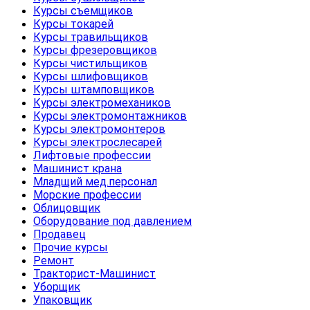
Курсы съемщиков
Курсы токарей
Курсы травильщиков
Курсы фрезеровщиков
Курсы чистильщиков
Курсы шлифовщиков
Курсы штамповщиков
Курсы электромехаников
Курсы электромонтажников
Курсы электромонтеров
Курсы электрослесарей
Лифтовые профессии
Машинист крана
Младщий мед.персонал
Морские профессии
Облицовщик
Оборудование под давлением
Продавец
Прочие курсы
Ремонт
Тракторист-Машинист
Уборщик
Упаковщик