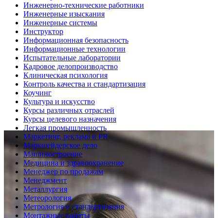
Инженерно-технические работники
Инженерные изыскания
Инженерные системы
Инструктор
Информационная безопасность
Информационные технологии
Испытательные лаборатории
Кадровое делопроизводство
Клиническая психология
Контроль качества и стандартизация
Коучинг
Культура и искусство
Курсы различных отраслей
Курсы целевого назначения
Легкая промышленность
Маркетинг, реклама и PR
Маркшейдерское дело
Машиностроение
Медицина и здравоохранение
Менеджер по продажам
Менеджмент
Металлургия
Метеорология
Метрология и стандартизация
Монтажные работы