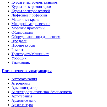
Курсы электромонтажников
Курсы электромонтеров
Курсы электрослесарей
Лифтовые профессии
Машинист крана
Младщий мед.персонал
Морские профессии
Облицовщик
Оборудование под давлением
Продавец
Прочие курсы
Ремонт
Тракторист-Машинист
Уборщик
Упаковщик
Повышение квалификации
Автоматизация
Агрономия
Администратор
Антитеррористическая безопасность
Арт-терапия
Архивное дело
Архитектура