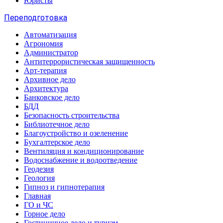
Юристы
Переподготовка
Автоматизация
Агрономия
Администратор
Антитеррористическая защищенность
Арт-терапия
Архивное дело
Архитектура
Банковское дело
БДД
Безопасность строительства
Библиотечное дело
Благоустройство и озеленение
Бухгалтерское дело
Вентиляция и кондиционирование
Водоснабжение и водоотведение
Геодезия
Геология
Гипноз и гипнотерапия
Главная
ГО и ЧС
Горное дело
Гостиничное дело и туризм