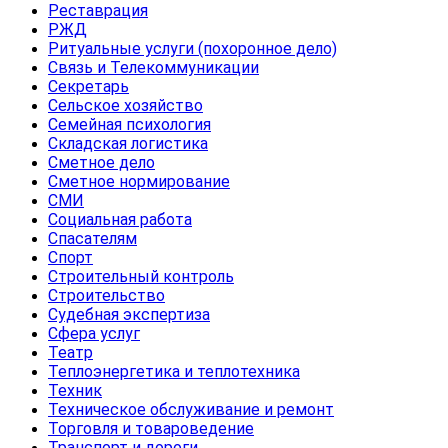
Реставрация
РЖД
Ритуальные услуги (похоронное дело)
Связь и Телекоммуникации
Секретарь
Сельское хозяйство
Семейная психология
Складская логистика
Сметное дело
Сметное нормирование
СМИ
Социальная работа
Спасателям
Спорт
Строительный контроль
Строительство
Судебная экспертиза
Сфера услуг
Театр
Теплоэнергетика и теплотехника
Техник
Техническое обслуживание и ремонт
Торговля и товароведение
Транспорт и дороги