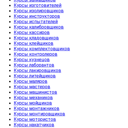
Курсы изготовителей
Курсы изолировщиков
Курсы инструкторов
Курсы испытателей
Курсы калибровщиков
Курсы кассиров
Курсы кладовщиков
Курсы клейщиков
Курсы комплектовщиков
Курсы контролеров
Курсы кузнецов
Курсы лаборантов
Курсы лакировщиков
Курсы литейщиков
Курсы маляров
Курсы мастеров
Курсы машинистов
Курсы механиков
Курсы мойщиков
Курсы монтажников
Курсы монтировщиков
Курсы мотористов
Курсы накатчиков