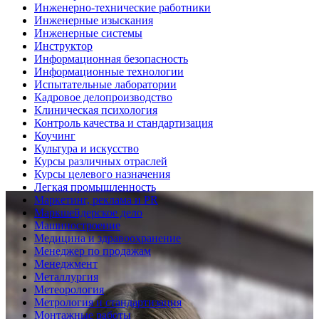
Инженерно-технические работники
Инженерные изыскания
Инженерные системы
Инструктор
Информационная безопасность
Информационные технологии
Испытательные лаборатории
Кадровое делопроизводство
Клиническая психология
Контроль качества и стандартизация
Коучинг
Культура и искусство
Курсы различных отраслей
Курсы целевого назначения
Легкая промышленность
Маркетинг, реклама и PR
Маркшейдерское дело
Машиностроение
Медицина и здравоохранение
Менеджер по продажам
Менеджмент
Металлургия
Метеорология
Метрология и стандартизация
Монтажные работы