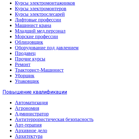
Курсы электромонтажников
Курсы электромонтеров
Курсы электрослесарей
Лифтовые профессии
Машинист крана
Младщий мед.персонал
Морские профессии
Облицовщик
Оборудование под давлением
Продавец
Прочие курсы
Ремонт
Тракторист-Машинист
Уборщик
Упаковщик
Повышение квалификации
Автоматизация
Агрономия
Администратор
Антитеррористическая безопасность
Арт-терапия
Архивное дело
Архитектура