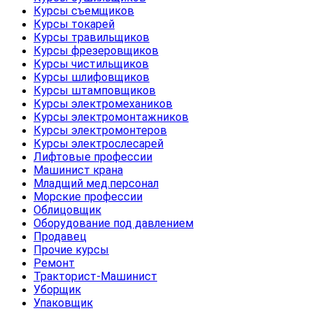
Курсы съемщиков
Курсы токарей
Курсы травильщиков
Курсы фрезеровщиков
Курсы чистильщиков
Курсы шлифовщиков
Курсы штамповщиков
Курсы электромехаников
Курсы электромонтажников
Курсы электромонтеров
Курсы электрослесарей
Лифтовые профессии
Машинист крана
Младщий мед.персонал
Морские профессии
Облицовщик
Оборудование под давлением
Продавец
Прочие курсы
Ремонт
Тракторист-Машинист
Уборщик
Упаковщик