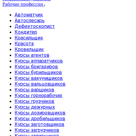
Рабочие профессии
Автоматчик
Автослесарь
Дефектоскопист
Кондитер
Красильщик
Красота
Кровельщик
Курсы агентов
Курсы аппаратчиков
Курсы бригадиров
Курсы бурильщиков
Курсы вакуумщиков
Курсы вальцовщиков
Курсы варщиков
Курсы горнорабочих
Курсы грузчиков
Курсы дежурных
Курсы дозировщиков
Курсы дробильщиков
Курсы заготовщиков
Курсы загрузчиков
Курсы заливщиков