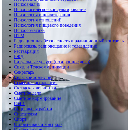
Психоанализ
Психологическое консультирование
Психология и психотерапия
Психология отношений
Психология пищевого поведения
Психосоматика
ПТМ
Радиационная безопасность и радиационный контроль
Радиосвязь, радиовещание и телевидение
Реставрация
РЖД
Ритуальные услуги (похоронное дело)
Связь и Телекоммуникации
Секретарь
Сельское хозяйство
Семейная психология
Складская логистика
Сметное дело
Сметное нормирование
СМИ
Социальная работа
Спасателям
Спорт
Строительный контроль
Строительство