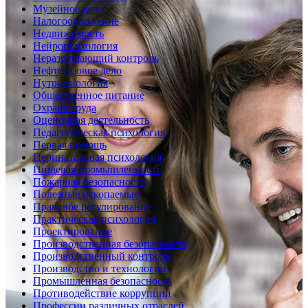
Музейное дело
Налогообложение
Недвижимость
Нейропсихология
Неразрушающий контроль
Нефтегазовое дело
Нутрициология
Общественное питание
Охрана труда
Оценочная деятельность
Педагогическая психология
Первая помощь
Перинатальная психология
Пищевая промышленность
Пожарная безопасность
Полезные ископаемые
Правовое регулирование
Практическая психология
Проектирование
Производственная безопасность
Производственный контроль
Производство и технологии
Промышленная безопасность
Противодействие коррупции
Профессии различных отраслей