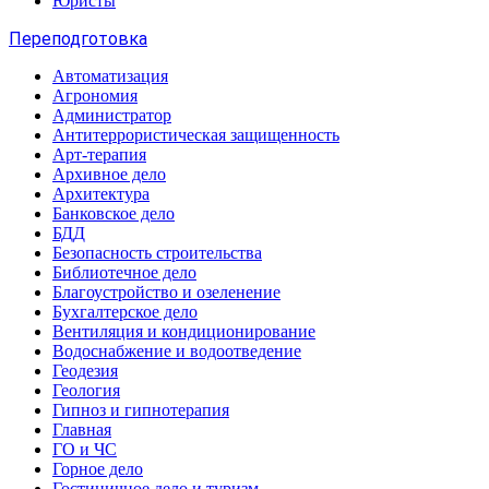
Юристы
Переподготовка
Автоматизация
Агрономия
Администратор
Антитеррористическая защищенность
Арт-терапия
Архивное дело
Архитектура
Банковское дело
БДД
Безопасность строительства
Библиотечное дело
Благоустройство и озеленение
Бухгалтерское дело
Вентиляция и кондиционирование
Водоснабжение и водоотведение
Геодезия
Геология
Гипноз и гипнотерапия
Главная
ГО и ЧС
Горное дело
Гостиничное дело и туризм