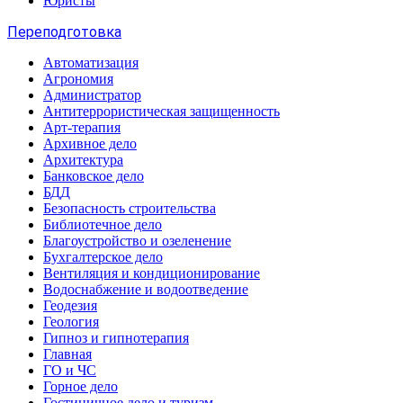
Юристы
Переподготовка
Автоматизация
Агрономия
Администратор
Антитеррористическая защищенность
Арт-терапия
Архивное дело
Архитектура
Банковское дело
БДД
Безопасность строительства
Библиотечное дело
Благоустройство и озеленение
Бухгалтерское дело
Вентиляция и кондиционирование
Водоснабжение и водоотведение
Геодезия
Геология
Гипноз и гипнотерапия
Главная
ГО и ЧС
Горное дело
Гостиничное дело и туризм