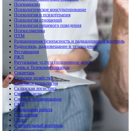
Психоанализ
Психологическое консультирование
Психология и психотерапия
Психология отношений
Психология пищевого поведения
Психосоматика
ПТМ
Радиационная безопасность и радиационный контроль
Радиосвязь, радиовещание и телевидение
Реставрация
РЖД
Ритуальные услуги (похоронное дело)
Связь и Телекоммуникации
Секретарь
Сельское хозяйство
Семейная психология
Складская логистика
Сметное дело
Сметное нормирование
СМИ
Социальная работа
Спасателям
Спорт
Строительный контроль
Строительство