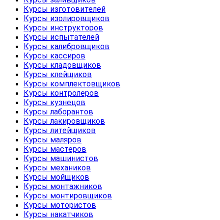
Курсы изготовителей
Курсы изолировщиков
Курсы инструкторов
Курсы испытателей
Курсы калибровщиков
Курсы кассиров
Курсы кладовщиков
Курсы клейщиков
Курсы комплектовщиков
Курсы контролеров
Курсы кузнецов
Курсы лаборантов
Курсы лакировщиков
Курсы литейщиков
Курсы маляров
Курсы мастеров
Курсы машинистов
Курсы механиков
Курсы мойщиков
Курсы монтажников
Курсы монтировщиков
Курсы мотористов
Курсы накатчиков