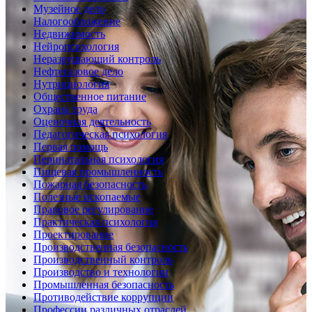
Музейное дело
Налогообложение
Недвижимость
Нейропсихология
Неразрушающий контроль
Нефтегазовое дело
Нутрициология
Общественное питание
Охрана труда
Оценочная деятельность
Педагогическая психология
Первая помощь
Перинатальная психология
Пищевая промышленность
Пожарная безопасность
Полезные ископаемые
Правовое регулирование
Практическая психология
Проектирование
Производственная безопасность
Производственный контроль
Производство и технологии
Промышленная безопасность
Противодействие коррупции
Профессии различных отраслей