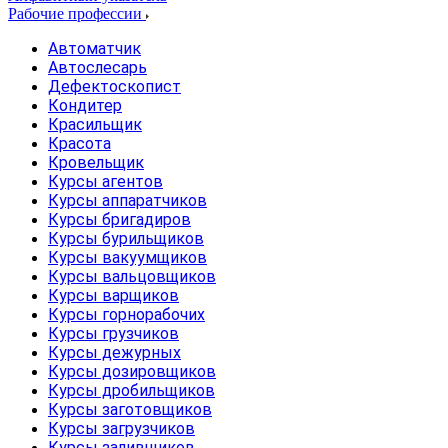
Рабочие профессии
Автоматчик
Автослесарь
Дефектоскопист
Кондитер
Красильщик
Красота
Кровельщик
Курсы агентов
Курсы аппаратчиков
Курсы бригадиров
Курсы бурильщиков
Курсы вакуумщиков
Курсы вальцовщиков
Курсы варщиков
Курсы горнорабочих
Курсы грузчиков
Курсы дежурных
Курсы дозировщиков
Курсы дробильщиков
Курсы заготовщиков
Курсы загрузчиков
Курсы заливщиков