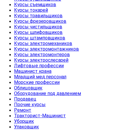
Курсы съемщиков
Курсы токарей
Курсы травильщиков
Курсы фрезеровщиков
Курсы чистильщиков
Курсы шлифовщиков
Курсы штамповщиков
Курсы электромехаников
Курсы электромонтажников
Курсы электромонтеров
Курсы электрослесарей
Лифтовые профессии
Машинист крана
Младщий мед.персонал
Морские профессии
Облицовщик
Оборудование под давлением
Продавец
Прочие курсы
Ремонт
Тракторист-Машинист
Уборщик
Упаковщик