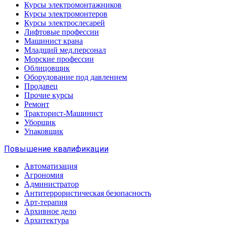
Курсы электромонтажников
Курсы электромонтеров
Курсы электрослесарей
Лифтовые профессии
Машинист крана
Младщий мед.персонал
Морские профессии
Облицовщик
Оборудование под давлением
Продавец
Прочие курсы
Ремонт
Тракторист-Машинист
Уборщик
Упаковщик
Повышение квалификации
Автоматизация
Агрономия
Администратор
Антитеррористическая безопасность
Арт-терапия
Архивное дело
Архитектура