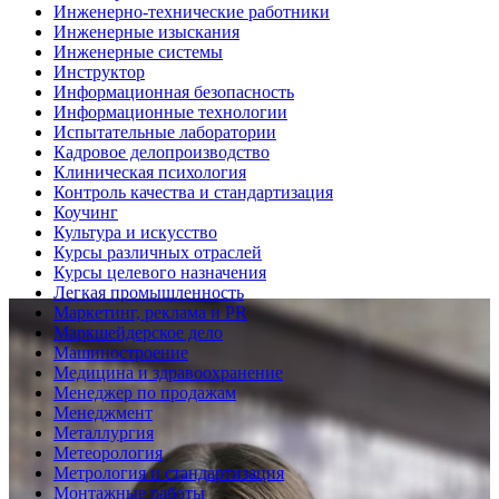
Инженерно-технические работники
Инженерные изыскания
Инженерные системы
Инструктор
Информационная безопасность
Информационные технологии
Испытательные лаборатории
Кадровое делопроизводство
Клиническая психология
Контроль качества и стандартизация
Коучинг
Культура и искусство
Курсы различных отраслей
Курсы целевого назначения
Легкая промышленность
Маркетинг, реклама и PR
Маркшейдерское дело
Машиностроение
Медицина и здравоохранение
Менеджер по продажам
Менеджмент
Металлургия
Метеорология
Метрология и стандартизация
Монтажные работы