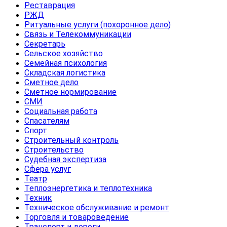
Реставрация
РЖД
Ритуальные услуги (похоронное дело)
Связь и Телекоммуникации
Секретарь
Сельское хозяйство
Семейная психология
Складская логистика
Сметное дело
Сметное нормирование
СМИ
Социальная работа
Спасателям
Спорт
Строительный контроль
Строительство
Судебная экспертиза
Сфера услуг
Театр
Теплоэнергетика и теплотехника
Техник
Техническое обслуживание и ремонт
Торговля и товароведение
Транспорт и дороги