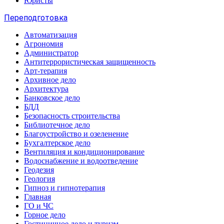
Юристы
Переподготовка
Автоматизация
Агрономия
Администратор
Антитеррористическая защищенность
Арт-терапия
Архивное дело
Архитектура
Банковское дело
БДД
Безопасность строительства
Библиотечное дело
Благоустройство и озеленение
Бухгалтерское дело
Вентиляция и кондиционирование
Водоснабжение и водоотведение
Геодезия
Геология
Гипноз и гипнотерапия
Главная
ГО и ЧС
Горное дело
Гостиничное дело и туризм