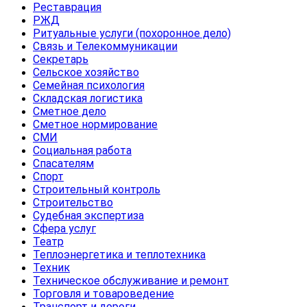
Реставрация
РЖД
Ритуальные услуги (похоронное дело)
Связь и Телекоммуникации
Секретарь
Сельское хозяйство
Семейная психология
Складская логистика
Сметное дело
Сметное нормирование
СМИ
Социальная работа
Спасателям
Спорт
Строительный контроль
Строительство
Судебная экспертиза
Сфера услуг
Театр
Теплоэнергетика и теплотехника
Техник
Техническое обслуживание и ремонт
Торговля и товароведение
Транспорт и дороги