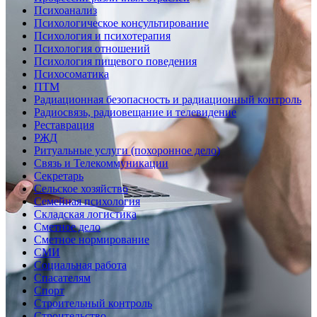
Психоанализ
Психологическое консультирование
Психология и психотерапия
Психология отношений
Психология пищевого поведения
Психосоматика
ПТМ
Радиационная безопасность и радиационный контроль
Радиосвязь, радиовещание и телевидение
Реставрация
РЖД
Ритуальные услуги (похоронное дело)
Связь и Телекоммуникации
Секретарь
Сельское хозяйство
Семейная психология
Складская логистика
Сметное дело
Сметное нормирование
СМИ
Социальная работа
Спасателям
Спорт
Строительный контроль
Строительство