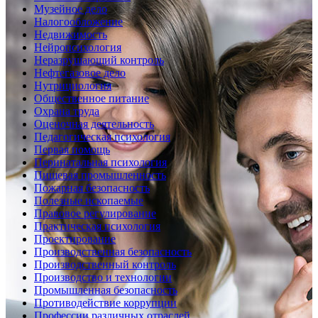
Музейное дело
Налогообложение
Недвижимость
Нейропсихология
Неразрушающий контроль
Нефтегазовое дело
Нутрициология
Общественное питание
Охрана труда
Оценочная деятельность
Педагогическая психология
Первая помощь
Перинатальная психология
Пищевая промышленность
Пожарная безопасность
Полезные ископаемые
Правовое регулирование
Практическая психология
Проектирование
Производственная безопасность
Производственный контроль
Производство и технологии
Промышленная безопасность
Противодействие коррупции
Профессии различных отраслей