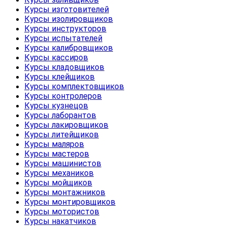
Курсы изготовителей
Курсы изолировщиков
Курсы инструкторов
Курсы испытателей
Курсы калибровщиков
Курсы кассиров
Курсы кладовщиков
Курсы клейщиков
Курсы комплектовщиков
Курсы контролеров
Курсы кузнецов
Курсы лаборантов
Курсы лакировщиков
Курсы литейщиков
Курсы маляров
Курсы мастеров
Курсы машинистов
Курсы механиков
Курсы мойщиков
Курсы монтажников
Курсы монтировщиков
Курсы мотористов
Курсы накатчиков