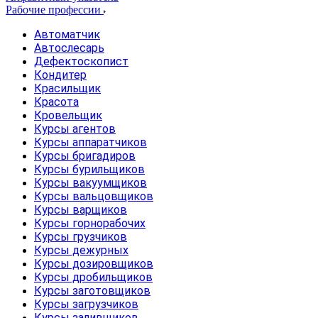
Рабочие профессии
Автоматчик
Автослесарь
Дефектоскопист
Кондитер
Красильщик
Красота
Кровельщик
Курсы агентов
Курсы аппаратчиков
Курсы бригадиров
Курсы бурильщиков
Курсы вакуумщиков
Курсы вальцовщиков
Курсы варщиков
Курсы горнорабочих
Курсы грузчиков
Курсы дежурных
Курсы дозировщиков
Курсы дробильщиков
Курсы заготовщиков
Курсы загрузчиков
Курсы заливщиков