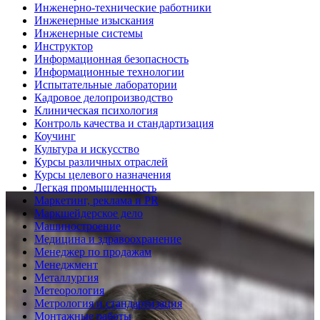
Инженерно-технические работники
Инженерные изыскания
Инженерные системы
Инструктор
Информационная безопасность
Информационные технологии
Испытательные лаборатории
Кадровое делопроизводство
Клиническая психология
Контроль качества и стандартизация
Коучинг
Культура и искусство
Курсы различных отраслей
Курсы целевого назначения
Легкая промышленность
Маркетинг, реклама и PR
Маркшейдерское дело
Машиностроение
Медицина и здравоохранение
Менеджер по продажам
Менеджмент
Металлургия
Метеорология
Метрология и стандартизация
Монтажные работы