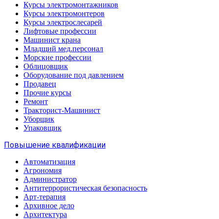
Курсы электромонтажников
Курсы электромонтеров
Курсы электрослесарей
Лифтовые профессии
Машинист крана
Младщий мед.персонал
Морские профессии
Облицовщик
Оборудование под давлением
Продавец
Прочие курсы
Ремонт
Тракторист-Машинист
Уборщик
Упаковщик
Повышение квалификации
Автоматизация
Агрономия
Администратор
Антитеррористическая безопасность
Арт-терапия
Архивное дело
Архитектура