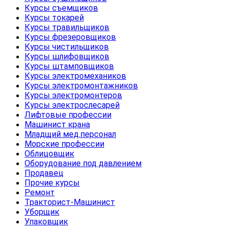
Курсы съемщиков
Курсы токарей
Курсы травильщиков
Курсы фрезеровщиков
Курсы чистильщиков
Курсы шлифовщиков
Курсы штамповщиков
Курсы электромехаников
Курсы электромонтажников
Курсы электромонтеров
Курсы электрослесарей
Лифтовые профессии
Машинист крана
Младщий мед.персонал
Морские профессии
Облицовщик
Оборудование под давлением
Продавец
Прочие курсы
Ремонт
Тракторист-Машинист
Уборщик
Упаковщик