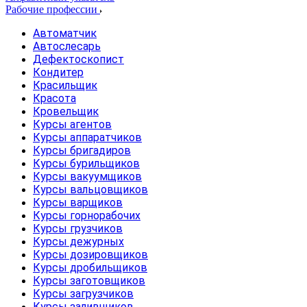
Рабочие профессии
Автоматчик
Автослесарь
Дефектоскопист
Кондитер
Красильщик
Красота
Кровельщик
Курсы агентов
Курсы аппаратчиков
Курсы бригадиров
Курсы бурильщиков
Курсы вакуумщиков
Курсы вальцовщиков
Курсы варщиков
Курсы горнорабочих
Курсы грузчиков
Курсы дежурных
Курсы дозировщиков
Курсы дробильщиков
Курсы заготовщиков
Курсы загрузчиков
Курсы заливщиков