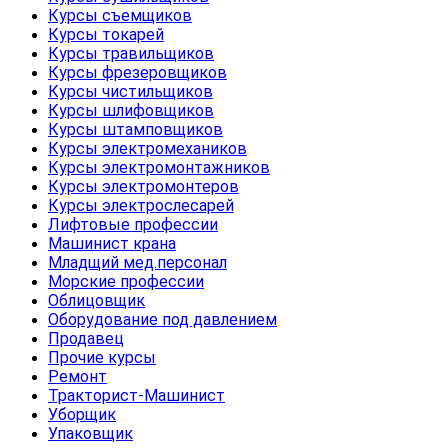
Курсы съемщиков
Курсы токарей
Курсы травильщиков
Курсы фрезеровщиков
Курсы чистильщиков
Курсы шлифовщиков
Курсы штамповщиков
Курсы электромехаников
Курсы электромонтажников
Курсы электромонтеров
Курсы электрослесарей
Лифтовые профессии
Машинист крана
Младщий мед.персонал
Морские профессии
Облицовщик
Оборудование под давлением
Продавец
Прочие курсы
Ремонт
Тракторист-Машинист
Уборщик
Упаковщик