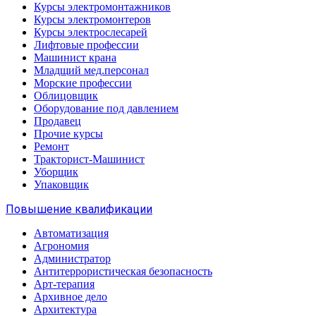
Курсы электромонтажников
Курсы электромонтеров
Курсы электрослесарей
Лифтовые профессии
Машинист крана
Младщий мед.персонал
Морские профессии
Облицовщик
Оборудование под давлением
Продавец
Прочие курсы
Ремонт
Тракторист-Машинист
Уборщик
Упаковщик
Повышение квалификации
Автоматизация
Агрономия
Администратор
Антитеррористическая безопасность
Арт-терапия
Архивное дело
Архитектура