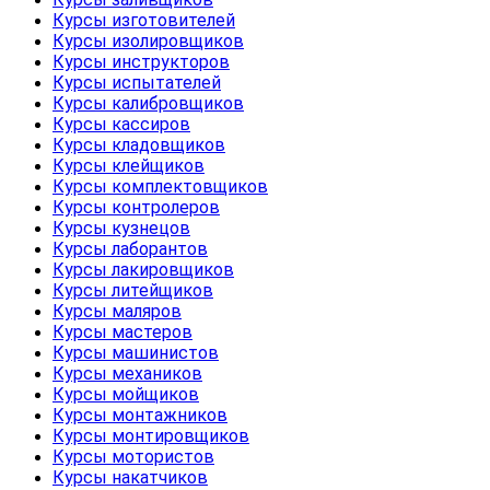
Курсы изготовителей
Курсы изолировщиков
Курсы инструкторов
Курсы испытателей
Курсы калибровщиков
Курсы кассиров
Курсы кладовщиков
Курсы клейщиков
Курсы комплектовщиков
Курсы контролеров
Курсы кузнецов
Курсы лаборантов
Курсы лакировщиков
Курсы литейщиков
Курсы маляров
Курсы мастеров
Курсы машинистов
Курсы механиков
Курсы мойщиков
Курсы монтажников
Курсы монтировщиков
Курсы мотористов
Курсы накатчиков