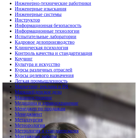
Инженерно-технические работники
Инженерные изыскания
Инженерные системы
Инструктор
Информационная безопасность
Информационные технологии
Испытательные лаборатории
Кадровое делопроизводство
Клиническая психология
Контроль качества и стандартизация
Коучинг
Культура и искусство
Курсы различных отраслей
Курсы целевого назначения
Легкая промышленность
Маркетинг, реклама и PR
Маркшейдерское дело
Машиностроение
Медицина и здравоохранение
Менеджер по продажам
Менеджмент
Металлургия
Метеорология
Метрология и стандартизация
Монтажные работы