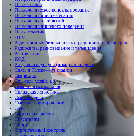
Психоанализ
Психологическое консультирование
Психология и психотерапия
Психология отношений
Психология пищевого поведения
Психосоматика
ПТМ
Радиационная безопасность и радиационный контроль
Радиосвязь, радиовещание и телевидение
Реставрация
РЖД
Ритуальные услуги (похоронное дело)
Связь и Телекоммуникации
Секретарь
Сельское хозяйство
Семейная психология
Складская логистика
Сметное дело
Сметное нормирование
СМИ
Социальная работа
Спасателям
Спорт
Строительный контроль
Строительство