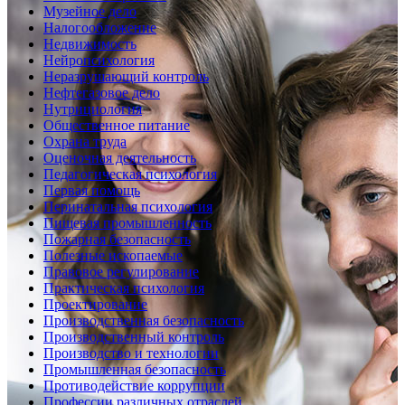
Музейное дело
Налогообложение
Недвижимость
Нейропсихология
Неразрушающий контроль
Нефтегазовое дело
Нутрициология
Общественное питание
Охрана труда
Оценочная деятельность
Педагогическая психология
Первая помощь
Перинатальная психология
Пищевая промышленность
Пожарная безопасность
Полезные ископаемые
Правовое регулирование
Практическая психология
Проектирование
Производственная безопасность
Производственный контроль
Производство и технологии
Промышленная безопасность
Противодействие коррупции
Профессии различных отраслей