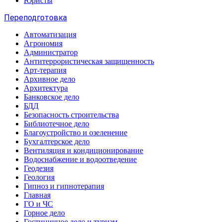
Юристы
Переподготовка
Автоматизация
Агрономия
Администратор
Антитеррористическая защищенность
Арт-терапия
Архивное дело
Архитектура
Банковское дело
БДД
Безопасность строительства
Библиотечное дело
Благоустройство и озеленение
Бухгалтерское дело
Вентиляция и кондиционирование
Водоснабжение и водоотведение
Геодезия
Геология
Гипноз и гипнотерапия
Главная
ГО и ЧС
Горное дело
Гостиничное дело и туризм