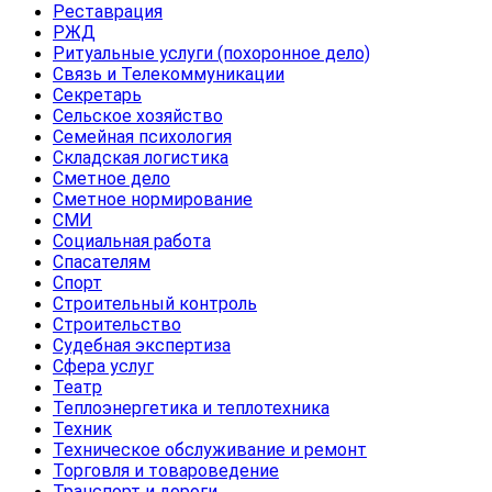
Реставрация
РЖД
Ритуальные услуги (похоронное дело)
Связь и Телекоммуникации
Секретарь
Сельское хозяйство
Семейная психология
Складская логистика
Сметное дело
Сметное нормирование
СМИ
Социальная работа
Спасателям
Спорт
Строительный контроль
Строительство
Судебная экспертиза
Сфера услуг
Театр
Теплоэнергетика и теплотехника
Техник
Техническое обслуживание и ремонт
Торговля и товароведение
Транспорт и дороги